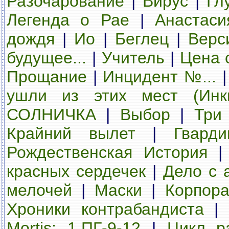
Разочарование
|
Вирус
|
Гл
Легенда о Рае
|
Анастаси
дождя
|
Ио
|
Беглец
|
Верс
будущее...
|
Учитель
|
Цена 
Прощание
|
Инцидент №...
ушли из этих мест (Инк
СОЛНИЧКА
|
Выбор
|
Три
Крайний вылет
|
Гвард
Рождественская История
красных сердечек
|
Дело с 
мелочей
|
Маски
|
Корпора
Хроники контрабандиста
|
Mortis: 1.ПГ-9-12
|
Цикл ра