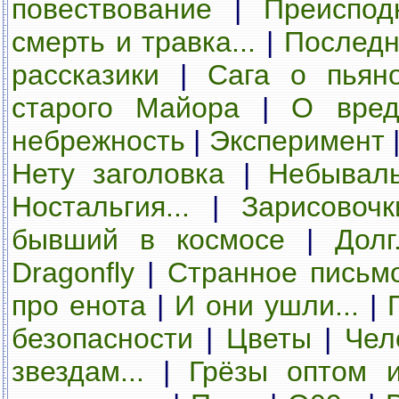
повествование
|
Преиспод
смерть и травка...
|
Последн
рассказики
|
Сага о пьян
старого Майора
|
О вред
небрежность
|
Эксперимент
Нету заголовка
|
Небывал
Ностальгия...
|
Зарисовочк
бывший в космосе
|
Долг.
Dragonfly
|
Странное письм
про енота
|
И они ушли...
|
безопасности
|
Цветы
|
Чел
звездам...
|
Грёзы оптом 