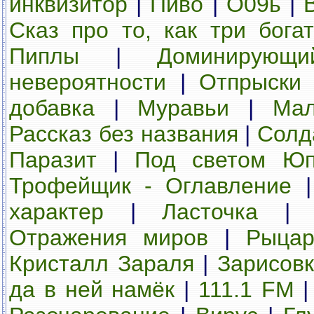
инквизитор
|
Пиво
|
О09ь
|
Сказ про то, как три бог
Пиплы
|
Доминирующ
невероятности
|
Отпрыски 
добавка
|
Муравьи
|
Мал
Рассказ без названия
|
Солд
Паразит
|
Под светом Юп
Трофейщик - Оглавление
характер
|
Ласточка
Отражения миров
|
Рыцар
Кристалл Зараля
|
Зарисов
да в ней намёк
|
111.1 FM