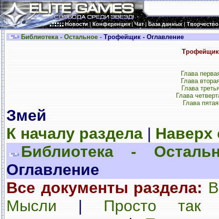
Новости
|
Конференция
|
Чат
|
База данных
|
Творчество
Библиотека - Остальное
-
Трофейщик - Оглавление
Трофейщик
Глава перва
Глава втора
Глава треть
Глава четверт
Глава пятая
Змей
К началу раздела
|
Наверх
Библиотека - Осталь
Оглавление
Все документы раздела:
В
Мысли
|
Просто так