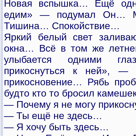
Новая вспышка… Ещё од
едим» — подумал Он… М
Тишина… Спокойствие…
Яркий белый свет залива
окна… Всё в том же летне
улыбается одними гл
прикоснуться к ней», —
прикосновение… Рябь проб
будто кто то бросил камеше
— Почему я не могу прикосн
— Ты ещё не здесь…
— Я хочу быть здесь…