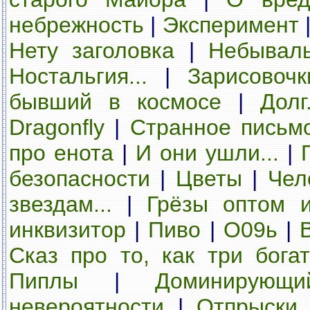
небрежность
|
Эксперимент
Нету заголовка
|
Небывал
Ностальгия...
|
Зарисовочк
бывший в космосе
|
Долг.
Dragonfly
|
Странное письм
про енота
|
И они ушли...
|
безопасности
|
Цветы
|
Чел
звездам...
|
Грёзы оптом 
инквизитор
|
Пиво
|
О09ь
|
Сказ про то, как три бог
Пиплы
|
Доминирующ
невероятности
|
Отпрыски 