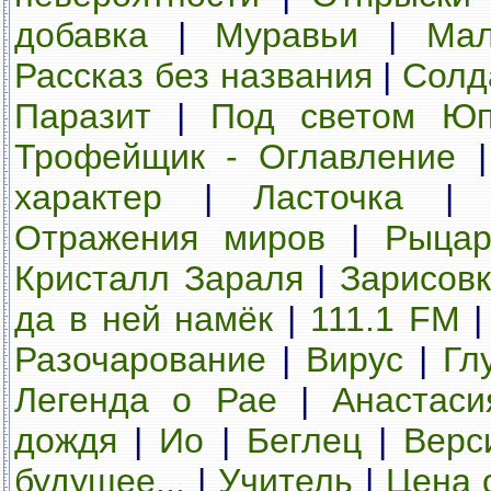
добавка
|
Муравьи
|
Мал
Рассказ без названия
|
Солд
Паразит
|
Под светом Юп
Трофейщик - Оглавление
характер
|
Ласточка
Отражения миров
|
Рыцар
Кристалл Зараля
|
Зарисов
да в ней намёк
|
111.1 FM
Разочарование
|
Вирус
|
Гл
Легенда о Рае
|
Анастаси
дождя
|
Ио
|
Беглец
|
Верс
будущее...
|
Учитель
|
Цена 