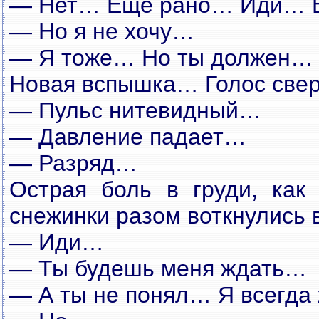
— Нет… Ещё рано… Иди… 
— Но я не хочу…
— Я тоже… Но ты должен…
Новая вспышка… Голос све
— Пульс нитевидный…
— Давление падает…
— Разряд…
Острая боль в груди, как
снежинки разом воткнулись
— Иди…
— Ты будешь меня ждать…
— А ты не понял… Я всегда