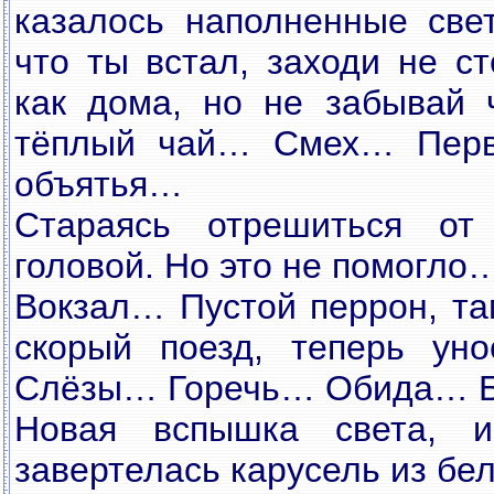
казалось наполненные све
что ты встал, заходи не ст
как дома, но не забывай ч
тёплый чай… Смех… Пер
объятья…
Стараясь отрешиться о
головой. Но это не помогло
Вокзал… Пустой перрон, там
скорый поезд, теперь ун
Слёзы… Горечь… Обида… 
Новая вспышка света, 
завертелась карусель из бе