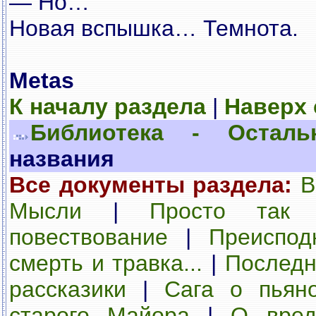
— Но…
Новая вспышка… Темнота.
Metas
К началу раздела
|
Наверх
Библиотека - Осталь
названия
Все документы раздела:
В
Мысли
|
Просто так
повествование
|
Преиспод
смерть и травка...
|
Последн
рассказики
|
Сага о пьян
старого Майора
|
О вред