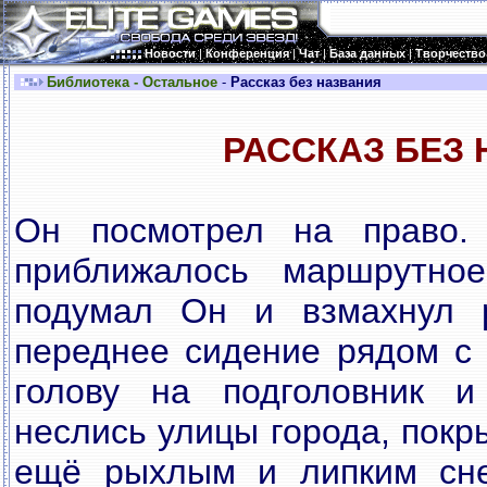
Новости
|
Конференция
|
Чат
|
База данных
|
Творчество
Библиотека - Остальное
-
Рассказ без названия
РАССКАЗ БЕЗ
Он посмотрел на право.
приближалось маршрутно
подумал Он и взмахнул р
переднее сидение рядом с 
голову на подголовник и
неслись улицы города, покр
ещё рыхлым и липким сне