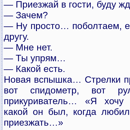
— Приезжай в гости, буду ж
— Зачем?
— Ну просто… поболтаем, ес
другу.
— Мне нет.
— Ты упрям…
— Какой есть.
Новая вспышка… Стрелки пр
вот спидометр, вот ру
прикуриватель… «Я хочу 
какой он был, когда люби
приезжать…»