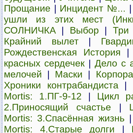
Прощание
|
Инцидент №...
ушли из этих мест (Инк
СОЛНИЧКА
|
Выбор
|
Три
Крайний вылет
|
Гвард
Рождественская История
красных сердечек
|
Дело с 
мелочей
|
Маски
|
Корпора
Хроники контрабандиста
|
Mortis: 1.ПГ-9-12
|
Цикл ра
2.Приносящий счастье
|
Mortis: 3.Спасённая жизнь
Mortis: 4.Cтарые долги
|