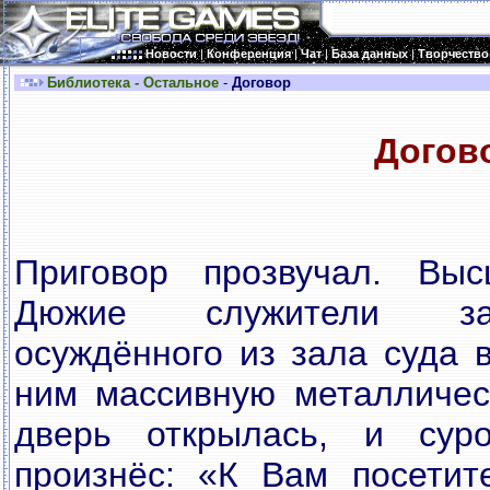
Новости
|
Конференция
|
Чат
|
База данных
|
Творчество
Библиотека - Остальное
-
Договор
Догов
Приговор прозвучал. Выс
Дюжие служители зак
осуждённого из зала суда в
ним массивную металличес
дверь открылась, и сур
произнёс: «К Вам посетит