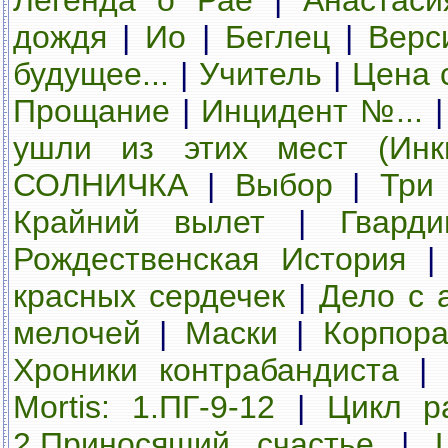
Легенда о Рае
|
Анастаси
дождя
|
Ио
|
Беглец
|
Верс
будущее...
|
Учитель
|
Цена 
Прощание
|
Инцидент №...
ушли из этих мест (Инк
СОЛНИЧКА
|
Выбор
|
Три
Крайний вылет
|
Гвард
Рождественская История
красных сердечек
|
Дело с 
мелочей
|
Маски
|
Корпора
Хроники контрабандиста
|
Mortis: 1.ПГ-9-12
|
Цикл ра
2.Приносящий счастье
|