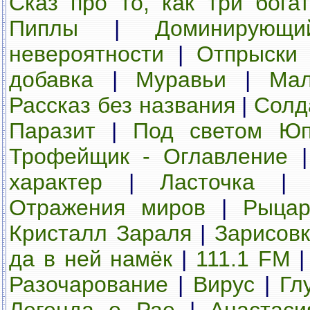
Сказ про то, как три бог
Пиплы
|
Доминирующ
невероятности
|
Отпрыски 
добавка
|
Муравьи
|
Мал
Рассказ без названия
|
Солд
Паразит
|
Под светом Юп
Трофейщик - Оглавление
характер
|
Ласточка
Отражения миров
|
Рыцар
Кристалл Зараля
|
Зарисов
да в ней намёк
|
111.1 FM
Разочарование
|
Вирус
|
Гл