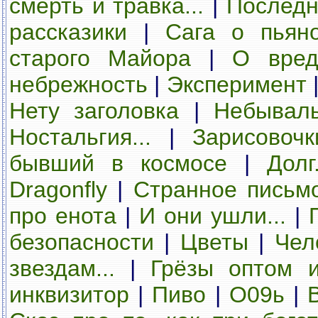
смерть и травка...
|
Последн
рассказики
|
Сага о пьян
старого Майора
|
О вред
небрежность
|
Эксперимент
Нету заголовка
|
Небывал
Ностальгия...
|
Зарисовочк
бывший в космосе
|
Долг.
Dragonfly
|
Странное письм
про енота
|
И они ушли...
|
безопасности
|
Цветы
|
Чел
звездам...
|
Грёзы оптом 
инквизитор
|
Пиво
|
О09ь
|