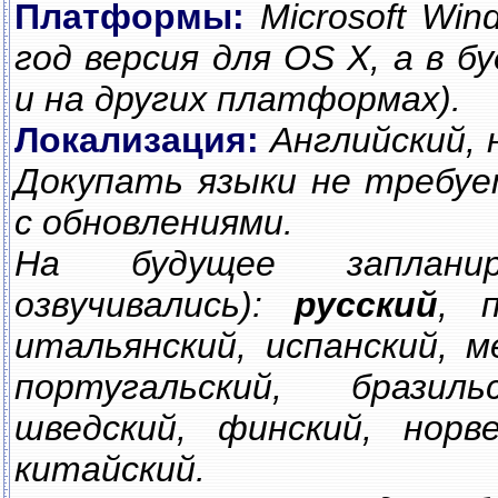
Платформы:
Microsoft Win
год версия для OS X, а в 
и на других платформах).
Локализация:
Английский, 
Докупать языки не требуе
с обновлениями.
На будущее заплани
озвучивались):
русский
, п
итальянский, испанский, м
португальский, бразиль
шведский, финский, норв
китайский.