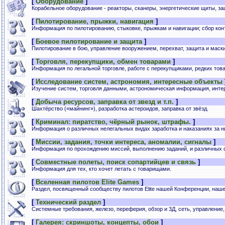
[
Оборудование
]
Корабельное оборудование - реакторы, сканеры, энергетические щиты, за
[
Пилотирование, прыжки, навигация
]
Информация по пилотированию, стыковке, прыжкам и навигации; сбор кон
[
Боевое пилотирование и защита
]
Пилотирование в бою, управление вооружением, перехват, защита и маск
[
Торговля, перекупщики, обмен товарами
]
Информация по легальной торговле, работе с перекупщиками, редких това
[
Исследование систем, астрономия, интересные объекты
Изучение систем, торговля данными, астрономическая информация, инте
[
Добыча ресурсов, заправка от звезд и т.п.
]
Шахтёрство («майнинг»), разработка астероидов, заправка от звёзд.
[
Криминал: пиратство, чёрный рынок, штрафы.
]
Информация о различных нелегальных видах заработка и наказаниях за н
[
Миссии, задания, точки интереса, аномалии, сигналы
]
Информация по прохождению миссий, выполнению заданий, и различных с
[
Совместные полеты, поиск сопартийцев и связь
]
Информация для тех, кто хочет летать с товарищами.
[
Вселенная пилотов Elite Games
]
Раздел, посвященный сообществу пилотов Elite нашей Конференции, наше
[
Технический раздел
]
Системные требования, железо, переферия, обзор и 3Д, сеть, управление,
[
Галерея: скриншоты, концепты, обои
]