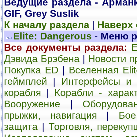
Ведущие раздела - Арман
GIF, Grey Suslik
К началу раздела
|
Наверх
Elite: Dangerous
-
Меню р
Все документы раздела:
E
Дэвида Брэбена
|
Новости пр
Покупка ED
|
Вселенная Eli
геймплей
|
Интерфейсы и 
корабля
|
Корабли - харак
Вооружение
|
Оборудова
прыжки, навигация
|
Бое
защита
|
Торговля, перекуп