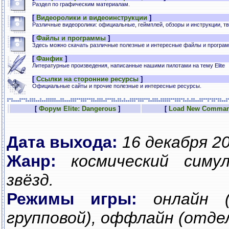
Раздел по графическим материалам.
[
Видеоролики и видеоинструкции
]
Различные видеоролики: официальные, геймплей, обзоры и инструкции, тв
[
Файлы и программы
]
Здесь можно скачать различные полезные и интересные файлы и програ
[
Фанфик
]
Литературные произведения, написанные нашими пилотами на тему Elite
[
Ссылки на сторонние ресурсы
]
Официальные сайты и прочие полезные и интересные ресурсы.
[
Форум Elite: Dangerous
]
[
Load New Command
Дата выхода:
16 декабря 20
Жанр:
космический симу
звёзд.
Режимы игры:
онлайн 
групповой), оффлайн (отде