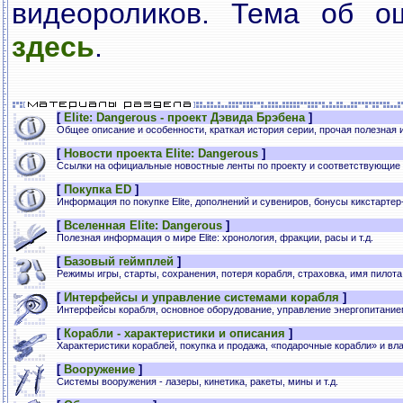
видеороликов. Тема об о
здесь
.
[
Elite: Dangerous - проект Дэвида Брэбена
]
Общее описание и особенности, краткая история серии, прочая полезная
[
Новости проекта Elite: Dangerous
]
Ссылки на официальные новостные ленты по проекту и соответствующие
[
Покупка ED
]
Информация по покупке Elite, дополнений и сувениров, бонусы кикстартер
[
Вселенная Elite: Dangerous
]
Полезная информация о мире Elite: хронология, фракции, расы и т.д.
[
Базовый геймплей
]
Режимы игры, старты, сохранения, потеря корабля, страховка, имя пилота, 
[
Интерфейсы и управление системами корабля
]
Интерфейсы корабля, основное оборудование, управление энергопитанием
[
Корабли - характеристики и описания
]
Характеристики кораблей, покупка и продажа, «подарочные корабли» и вл
[
Вооружение
]
Системы вооружения - лазеры, кинетика, ракеты, мины и т.д.