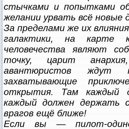
стычками и попытками об
желании урвать всё новые 
За пределами же их влияни
галактики, на карте 
человечества являют со
точку, царит анархи
авантюристов ждут н
захватывающие приключ
открытия. Там каждый д
каждый должен держать св
врагов ещё ближе!
Если вы — пилот-один