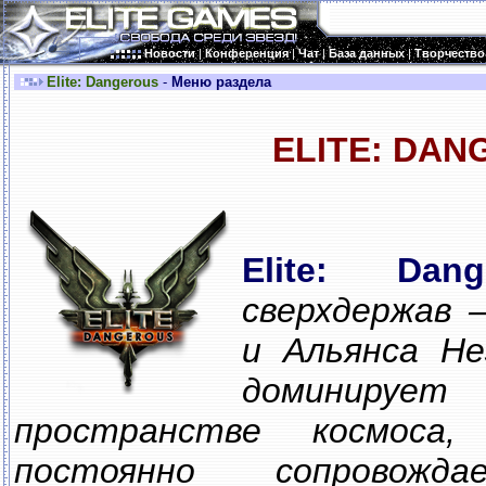
Новости
|
Конференция
|
Чат
|
База данных
|
Творчество
Elite: Dangerous
-
Меню раздела
ELITE: DA
Elite: Dang
сверхдержав 
и Альянса Н
доминируе
пространстве космоса,
постоянно сопровожда