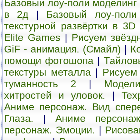
Базовый лоу-поли моделинг
в 2д
|
Базовый лоу-поли
текстурной развёртки в 3D
Elite Games
|
Рисуем звёзд
GiF - анимация. (Смайл)
|
К
помощи фотошопа
|
Тайлов
текстуры металла
|
Рисуем
туманность 2
|
Модели
хитростей и уловок.
|
Tex
Аниме персонаж. Вид спер
Глаза.
|
Аниме персонаж
персонаж. Эмоции.
|
Рисова