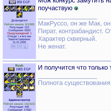
Мож конкурс замутить н
858 EGP
поучаствую
_________________
Дозвизделся
МакРуссо, он же Мак, он
Рейтинг канала: 9(1098)
Репутация: 210
Пират, контрабандист. О
Сообщения: 6933
Предупреждений: 1
Откуда: ) и все мы
Характер скверный.
Зарегистрирован:
31.01.2005
Не женат.
Kosh
И получится что только
1865 EGP
_________________
Полнота существования
Администратор
Рейтинг канала: 14(2322)
Репутация: 445
Сообщения: 17650