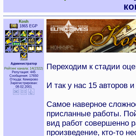
ко
Kosh
1865 EGP
Администратор
Переходим к стадии оце
Рейтинг канала: 14(2322)
Репутация: 445
Сообщения: 17650
Откуда: Кемерово
И так у нас 15 авторов 
Зарегистрирован:
08.02.2001
Самое наверное сложное
присланные работы. Пой
вид работ совершенно р
произведение, кто-то не