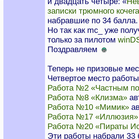
и двадцать четыре: «
Не
записки трюмного кочег
набравшие по 34 балла.
Но так как mc_ уже полу
только за пилотом
winD
Поздравляем
Теперь не призовые мес
Четвертое место работы
Работа №2 «Частным п
Работа №8 «Клизма»
ав
Работа №10 «Мимик»
ав
Работа №17 «Иллюзия»
Работа №20 «Пираты И
Эти работы набрали 33 