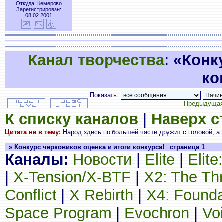
Откуда: Кемерово
Зарегистрирован:
08.02.2001
Канал творчества
: «Конк
ко
Показать:
Предыдущая
К списку каналов
|
Наверх 
Цитата не в тему:
Народ здесь по большей части дружит с головой, а н
» Конкурс черновиков оценка и итоги конкурса! | страница 1
Каналы:
Новости
|
Elite
|
Elit
|
X-Tension/X-BTF
|
X2: The Th
Conflict
|
X Rebirth
|
X4: Founda
Space Program
|
Evochron
|
Vo