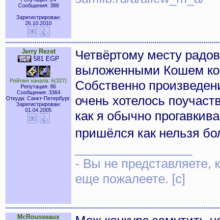
Сообщения: 388
Зарегистрирован:
26.10.2010
Jerry Rezet
Четвёртому месту радов
581 EGP
выложенными Кошем ком
Рейтинг канала: 6(327)
Собственно произведение
Репутация: 86
Сообщения: 3364
очень хотелось поучаств
Откуда: Санкт-Петербург.
Зарегистрирован:
01.04.2005
как я обычно прогавкива
пришёлся как нельзя бо
_________________
- Вы не представляете, 
еще пожалеете. [c]
McRousseaux