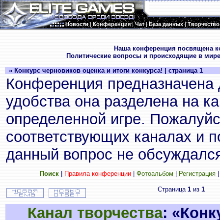
Новости
|
Конференция
|
Чат
|
База данных
|
Творчество
.
Наша конференция посвящена к
Политические вопросы и происходящие в мире
» Конкурс черновиков оценка и итоги конкурса! | страница 1
Конференция предназначена 
удобства она разделена на к
определенной игре. Пожалуйс
соответствующих каналах и по
данный вопрос не обсуждался
Поиск
|
Правила конференции
|
Фотоальбом
|
Регистрация
Страница
1
из
1
Канал творчества
: «Конк