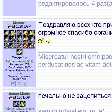
редактировалось 4 раз(а
Мамонт
Поздравляю всех кто пр
1820 EGP
огромное спасибо органи
_________________
Misereatur nostri omnipote
Модератор
Рейтинг канала: 3(29)
perducat nos ad vitam ae
Репутация: 472
Сообщения: 9083
Откуда: Кайнозойская
эра
Зарегистрирован:
29.09.2003
Immor Mortis
печально не зацепиться
150 EGP
_________________
Рейтинг канала: 6(417)
samlib.ru/a/aliew_m_a/
Репутация: 24