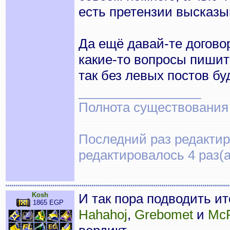
есть претензии высказы
Да ещё давай-те договор
какие-то вопросы пишит
так без левых постов бу
_________________
Полнота существования
Последний раз редактиро
редактировалось 4 раз(а
Kosh
И так пора подводить и
1865 EGP
Hahahoj
,
Grebomet
и
Mc