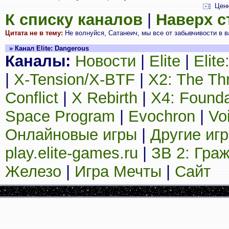
Цен
К списку каналов
|
Наверх 
Цитата не в тему:
Не волнуйся, Сатанеич, мы все от забывчивости в 
» Канал Elite: Dangerous
Каналы:
Новости
|
Elite
|
Elit
|
X-Tension/X-BTF
|
X2: The Th
Conflict
|
X Rebirth
|
X4: Founda
Space Program
|
Evochron
|
Vo
Онлайновые игры
|
Другие иг
play.elite-games.ru
|
ЗВ 2: Гра
Железо
|
Игра Мечты
|
Сайт