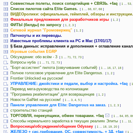
Совместные полеты, поиск сопартийцев + СВЯЗЬ. +faq
[
1
...
53
,
Список пилотов сайта Elite Games.
[
1
...
66
,
67
,
68
]
ВИДЕОролики: официальные, геймплей, обзоры и инструкции
Финальные предложения для разработчиков игры
[
1
,
2
]
ФИТЫ (билды) по запросу
[
1
,
2
,
3
]
Сетевой журнал "Громовержец"
[
1
,
2
]
Патчноуты и их переводы.
Известные проблемы клиента на PC и Mac (17/01/17)
§ База данных: исправления и дополнения + оглавление канал
Игровые события EGRP
Обсуждение: обо всём - 3
[
1
...
71
,
72
,
73
]
Вопросы нуба
[
1
...
71
,
72
,
73
]
"Борт-ассистент" пилота (озвучивание событий)
[
1
...
16
,
17
,
18
]
Полное голосовое управление для Elite Dangerous.
[
1
,
2
]
Frontier Unlocked на русском!
УПРАВЛЕНИЕ: джойстики и педали, выбор и настройка. +faq
[
Перевод мега-руководства по колонизации
"Программа реабилитации" для возвращенцев
[
1
,
2
]
Новости GalNet на русском!
[
1
...
3
,
4
,
5
]
Панели управления для Elite: Dangerous на заказ.
[
1
,
2
,
3
]
строительство станций
ТОРГОВЛЯ, перекупщики, обмен товарами. +faq
[
1
...
84
,
85
,
8
Способы нормального заработка в текущих реалиях Элиты
[
1
...
11
,
Вопросница/обсуждение/общение Odyssey
[
1
...
18
,
19
,
20
]
ЖЕЛЕЗО + сис.требования, ОС, совместимость, + 3Д. +faq
[
1
..