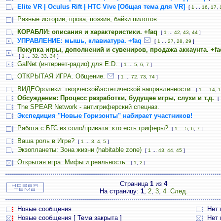
Elite VR | Oculus Rift | HTC Vive [Общая тема для VR]
[
1
...
16
,
17
,
Разные истории, проза, поэзия, байки пилотов
КОРАБЛИ: описания и характеристики. +faq
[
1
...
42
,
43
,
44
]
УПРАВЛЕНИЕ: мышь, клавиатура. +faq
[
1
...
27
,
28
,
29
]
Покупка игры, дополнений и сувениров, продажа аккаунта. +fa
[
1
...
32
,
33
,
34
]
GalNet (интернет-радио) для E:D.
[
1
...
5
,
6
,
7
]
ОТКРЫТАЯ ИГРА. Общение.
[
1
...
72
,
73
,
74
]
ВИДЕОролики: творческой\эстетической направленности.
[
1
...
14
,
1
Обсуждение: Процесс разработки, будущее игры, слухи и т.д.
[
The SPEAR Network - антигриферский спецназ.
Экспедиция "Новые Горизонты" набирает участников!
Работа с БГС из соло/привата: кто есть гриферы?
[
1
...
5
,
6
,
7
]
Ваша роль в Игре?
[
1
...
3
,
4
,
5
]
Экзопланеты: Зона жизни (habitable zone)
[
1
...
43
,
44
,
45
]
Открытая игра. Мифы и реальность.
[
1
,
2
]
Страница
1
из
4
На страницу:
1
,
2
,
3
,
4
След.
Новые сообщения
Нет
Новые сообщения [ Тема закрыта ]
Нет 