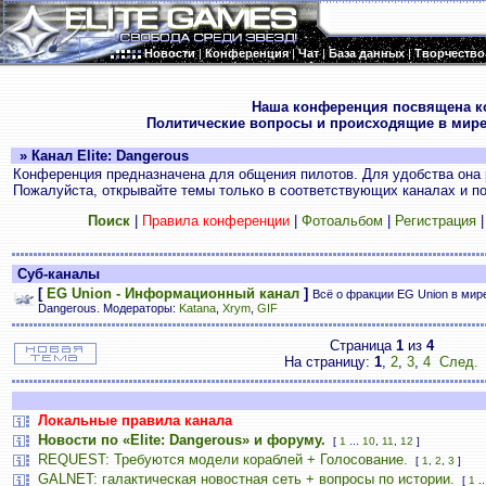
Новости
|
Конференция
|
Чат
|
База данных
|
Творчество
.
Наша конференция посвящена к
Политические вопросы и происходящие в мире
» Канал Elite: Dangerous
Конференция предназначена для общения пилотов. Для удобства она 
Пожалуйста, открывайте темы только в соответствующих каналах и пос
Поиск
|
Правила конференции
|
Фотоальбом
|
Регистрация
Суб-каналы
[
EG Union - Информационный канал
]
Всё о фракции EG Union в мире 
Dangerous. Модераторы:
Katana
,
Xrym
,
GIF
Страница
1
из
4
На страницу:
1
,
2
,
3
,
4
След.
Локальные правила канала
Новости по «Elite: Dangerous» и форуму.
[
1
...
10
,
11
,
12
]
REQUEST: Требуются модели кораблей + Голосование.
[
1
,
2
,
3
]
GALNET: галактическая новостная сеть + вопросы по истории.
[
1
..