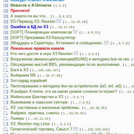
Новости о X-Universe
[
1
,
2
,
3
]
Прочтите!
А знаете-ли вы что...
[
1
...
8
,
9
,
10
]
EG-Перевод X3: Reunion
[
1
...
14
,
15
,
16
]
Ошибки в БД по Х3
[
1
...
16
,
17
,
18
]
[SOFT] Планировщик комплексов
[
1
...
8
,
9
,
10
]
[SOFT] Программа X3 Калькулятор
2Моддеры и Скриптеры. Аттачмент в сообщениях.
[
1
...
6
,
7
,
8
]
Локальные правила канала
Кто чего достиг в игре Х3 Reunion
[
1
...
4
,
5
,
6
]
Вооружение авианосцев/эсминцев(М1/М2) и методика боя на них
[
Обсуждение миссий BBS, рекомендации по их выполнению.
[
1
...
9
Баги в Х3
[
1
...
145
,
146
,
147
]
Выбираем M6
[
1
...
36
,
37
,
38
]
Хит-парад кораблей
Пилотирование и методика боя на истребителях (м3, м4, м5)
[
1
...
4
Я выбрал X-treme, кто на каком уровне сложности играет?
[
1
...
12
,
Мобильное Шахтерство в Х3
[
1
...
5
,
6
,
7
]
Выживание в хаакском секторе.
[
1
...
7
,
8
,
9
]
Х3: системные и железные проблемы.
[
1
...
33
,
34
,
35
]
Фабрики, практика, советы
[
1
...
52
,
53
,
54
]
Лазеры
[
1
...
20
,
21
,
22
]
X3: Reunion под Linux
[
1
...
3
,
4
,
5
]
Галактический торговец. Смысл ?
[
1
...
102
,
103
,
104
]