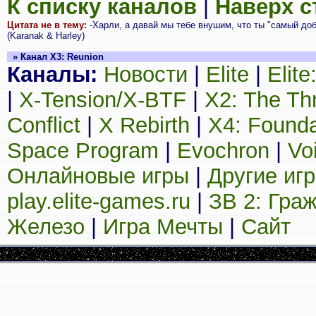
К списку каналов
|
Наверх 
Цитата не в тему:
-Харли, а давай мы тебе внушим, что ты "самый добр
(Karanak & Harley)
» Канал X3: Reunion
Каналы:
Новости
|
Elite
|
Elit
|
X-Tension/X-BTF
|
X2: The Th
Conflict
|
X Rebirth
|
X4: Founda
Space Program
|
Evochron
|
Vo
Онлайновые игры
|
Другие иг
play.elite-games.ru
|
ЗВ 2: Гра
Железо
|
Игра Мечты
|
Сайт