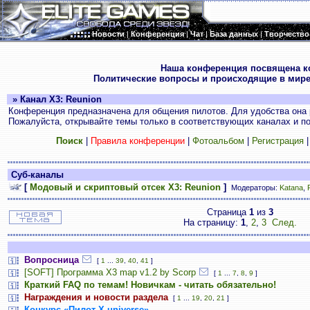
Новости
|
Конференция
|
Чат
|
База данных
|
Творчество
.
Наша конференция посвящена к
Политические вопросы и происходящие в мире
» Канал X3: Reunion
Конференция предназначена для общения пилотов. Для удобства она 
Пожалуйста, открывайте темы только в соответствующих каналах и пос
Поиск
|
Правила конференции
|
Фотоальбом
|
Регистрация
Суб-каналы
[
Модовый и скриптовый отсек X3: Reunion
]
Модераторы:
Katana
,
Страница
1
из
3
На страницу:
1
,
2
,
3
След.
Вопросница
[
1
...
39
,
40
,
41
]
[SOFT] Программа X3 map v1.2 by Scorp
[
1
...
7
,
8
,
9
]
Краткий FAQ по темам! Новичкам - читать обязательно!
Награждения и новости раздела
[
1
...
19
,
20
,
21
]
Конкурс «Пилот Х-universe»