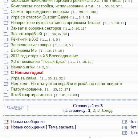
Механизм начисления торгового рейтинга в Х2: The Threat
[
1
,
2
]
Комплексы: постройка, использование и т.д.
[
1
...
55
,
56
,
57
]
Сюжет: прохождение, вопросы
[
1
...
98
,
99
,
100
]
Игра со стартом Custom Game
[
1
...
3
,
4
,
5
]
Невероятное путешествие на аргонском Титане.
[
1
...
9
,
10
,
11
]
Захват и оборона секторов
[
1
...
9
,
10
,
11
]
Захват кораблей
[
1
...
96
,
97
,
98
]
Рейтинги в Х-3
[
1
...
3
,
4
,
5
]
Запрещенные товары
[
1
...
3
,
4
,
5
]
Выбираем М5
[
1
...
16
,
17
,
18
]
2012 год старт в Х3 Воссоединение
X3 от компании "Новый Диск"
[
1
...
17
,
18
,
19
]
Начало игры
[
1
,
2
,
3
]
С Новым годом!
Игра за хаака.
[
1
...
30
,
31
,
32
]
Нид хелп. Не стыкуются корабли игрока\нпс на автопилоте.
Патрулирование.
[
1
...
25
,
26
,
27
]
Штаб-квартира игрока
[
1
...
81
,
82
,
83
]
Страница
1
из
3
На страницу:
1
,
2
,
3
След.
Новые сообщения
Нет
Новые сообщения [ Тема закрыта ]
Нет 
Цен