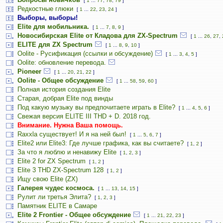
[
1
...
77
,
78
,
79
]
Редкостные глюки
[
1
...
22
,
23
,
24
]
Выборы, выборы!
Elite для мобильника.
[
1
...
7
,
8
,
9
]
Новосибирская Elite от Кладова для ZX-Spectrum
[
1
...
26
,
27
,
ELITE для ZX Spectrum
[
1
...
8
,
9
,
10
]
Oolite - Русификация (ссылки и обсуждение)
[
1
...
3
,
4
,
5
]
Oolite: обновление перевода.
Pioneer
[
1
...
20
,
21
,
22
]
Oolite - Общее обсуждение
[
1
...
58
,
59
,
60
]
Полная история создания Elite
Старая, добрая Elite под винды
Под какую музыку вы предпочитаете играть в Elite?
[
1
...
4
,
5
,
6
]
Свежая версия ELITE III THD + D. 2018 год.
Внимание. Нужна Ваша помощь.
Raxxla существует! И я на ней был!
[
1
...
5
,
6
,
7
]
Elite2 или Elite3: Где лучше графика, как вы считаете?
[
1
,
2
]
За что я люблю и ненавижу Elite
[
1
,
2
,
3
]
Elite 2 for ZX Spectrum
[
1
,
2
]
Elite 3 THD ZX-Spectrum 128
[
1
,
2
]
Ищу свою Elite (ZX)
Галерея чудес космоса.
[
1
...
13
,
14
,
15
]
Рулит ли третья Элита?
[
1
,
2
,
3
]
Памятник ELITE в Самаре
Elite 2 Frontier - Общее обсуждение
[
1
...
21
,
22
,
23
]