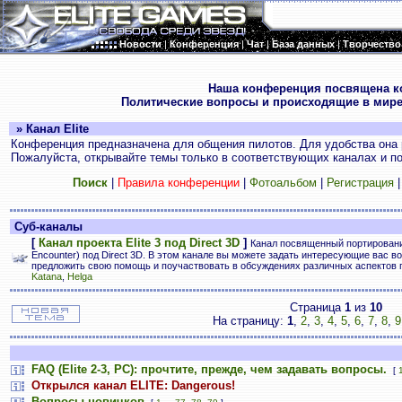
Новости
|
Конференция
|
Чат
|
База данных
|
Творчество
.
Наша конференция посвящена к
Политические вопросы и происходящие в мире
» Канал Elite
Конференция предназначена для общения пилотов. Для удобства она 
Пожалуйста, открывайте темы только в соответствующих каналах и пос
Поиск
|
Правила конференции
|
Фотоальбом
|
Регистрация
Суб-каналы
[
Канал проекта Elite 3 под Direct 3D
]
Канал посвященный портированию E
Encounter) под Direct 3D. В этом канале вы можете задать интересующие вас во
предложить свою помощь и поучаствовать в обсуждениях различных аспектов 
Katana
,
Helga
Страница
1
из
10
На страницу:
1
,
2
,
3
,
4
,
5
,
6
,
7
,
8
,
9
FAQ (Elite 2-3, PC): прочтите, прежде, чем задавать вопросы.
[
Открылся канал ELITE: Dangerous!
Вопросы новичков