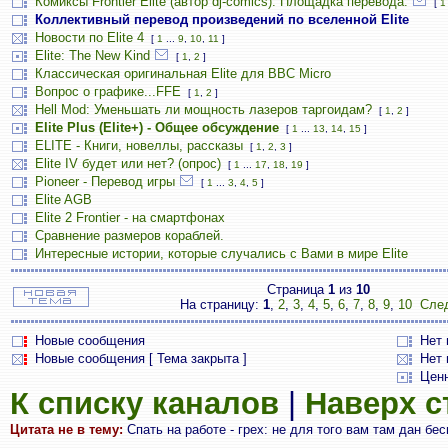
Комиксы Frontier Elite (автор dj-comics). Площадка перевода.
[
1
Коллективный перевод произведений по вселенной Elite
Новости по Elite 4
[
1
...
9
,
10
,
11
]
Elite: The New Kind
[
1
,
2
]
Классическая оригинальная Elite для BBC Micro
Вопрос о графике...FFE
[
1
,
2
]
Hell Mod: Уменьшать ли мощность лазеров таргоидам?
[
1
,
2
]
Elite Plus (Elite+) - Общее обсуждение
[
1
...
13
,
14
,
15
]
ELITE - Книги, новеллы, рассказы
[
1
,
2
,
3
]
Elite IV будет или нет? (опрос)
[
1
...
17
,
18
,
19
]
Pioneer - Перевод игры
[
1
...
3
,
4
,
5
]
Elite AGB
Elite 2 Frontier - на смартфонах
Сравнение размеров кораблей.
Интересные истории, которые случались с Вами в мире Elite
Страница
1
из
10
На страницу:
1
,
2
,
3
,
4
,
5
,
6
,
7
,
8
,
9
,
10
Сле
Новые сообщения
Нет
Новые сообщения [ Тема закрыта ]
Нет 
Цен
К списку каналов
|
Наверх 
Цитата не в тему:
Спать на работе - грех: не для того вам там дан бе