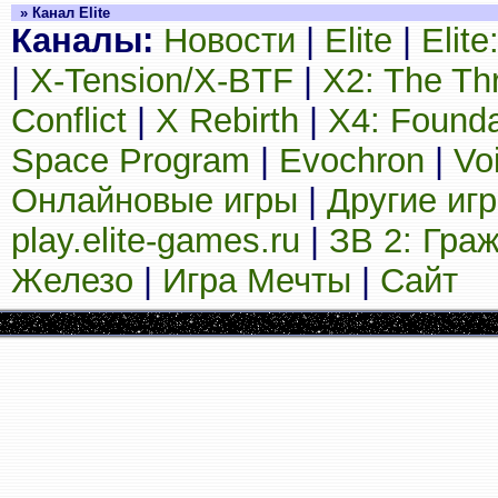
» Канал Elite
Каналы:
Новости
|
Elite
|
Elit
|
X-Tension/X-BTF
|
X2: The Th
Conflict
|
X Rebirth
|
X4: Founda
Space Program
|
Evochron
|
Vo
Онлайновые игры
|
Другие иг
play.elite-games.ru
|
ЗВ 2: Гра
Железо
|
Игра Мечты
|
Сайт