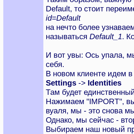
Default, то стоит переи
id=Default
на нечто более узнавае
называться
Default_1
. К
И вот увы: Ось упала, 
себя.
В новом клиенте идем в
Settings
->
Identities
Там будет единственный
Нажимаем "IMPORT", вы
вуаля, мы - это снова м
Однако, мы сейчас - вт
Выбираем наш новый пр