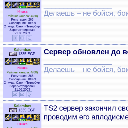
_________________
Делаешь – не бойся, бои
Няшка
Рейтинг канала: 4(80)
Репутация: 263
Сообщения: 18999
Откуда: Санкт-Петербург
Зарегистрирован:
21.03.2003
Kalembas
Сервер обновлен до ве
1335 EGP
_________________
Делаешь – не бойся, бои
Няшка
Рейтинг канала: 4(80)
Репутация: 263
Сообщения: 18999
Откуда: Санкт-Петербург
Зарегистрирован:
21.03.2003
Kalembas
TS2 сервер закончил сво
1335 EGP
проводим его аплодисм
_________________
Няшка