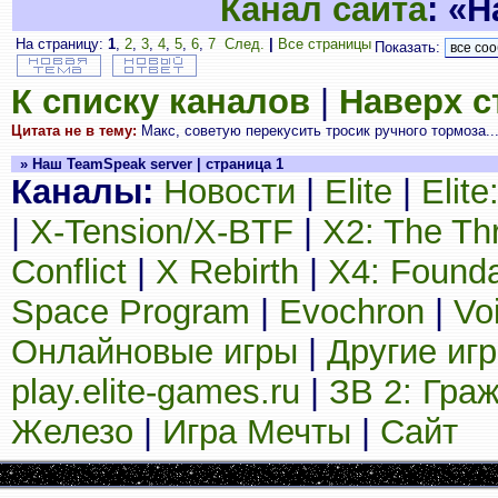
Канал сайта
: «
На страницу:
1
,
2
,
3
,
4
,
5
,
6
,
7
След.
|
Все страницы
Показать:
К списку каналов
|
Наверх 
Цитата не в тему:
Макс, советую перекусить тросик ручного тормоза... 
» Наш TeamSpeak server | страница 1
Каналы:
Новости
|
Elite
|
Elit
|
X-Tension/X-BTF
|
X2: The Th
Conflict
|
X Rebirth
|
X4: Founda
Space Program
|
Evochron
|
Vo
Онлайновые игры
|
Другие иг
play.elite-games.ru
|
ЗВ 2: Гра
Железо
|
Игра Мечты
|
Сайт