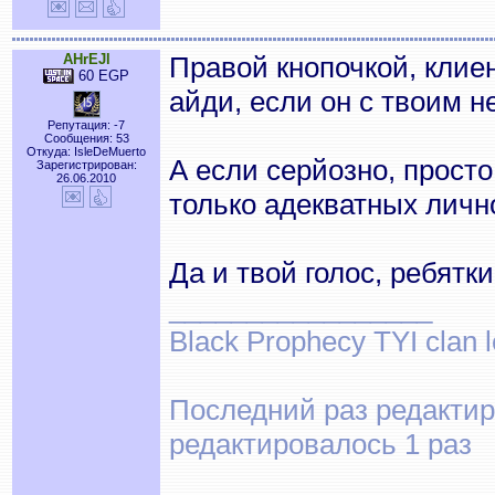
AHrEJl
Правой кнопочкой, клие
60 EGP
айди, если он с твоим н
Репутация: -7
Сообщения: 53
Откуда: IsleDeMuerto
А если серйозно, просто
Зарегистрирован:
26.06.2010
только адекватных личн
Да и твой голос, ребятк
_________________
Black Prophecy TYI clan 
Последний раз редактиро
редактировалось 1 раз