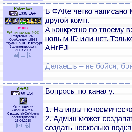
Kalembas
В ФАКе четко написано 
1335 EGP
другой комп.
А конкретно по твоему в
Няшка
Рейтинг канала: 4(80)
Репутация: 263
новым ID или нет. Толь
Сообщения: 18999
Откуда: Санкт-Петербург
AHrEJl.
Зарегистрирован:
21.03.2003
_________________
Делаешь – не бойся, бои
AHrEJl
Вопросы по каналу:
60 EGP
Репутация: -7
1. На игры некосмическ
Сообщения: 53
Откуда: IsleDeMuerto
2. Админ может создава
Зарегистрирован:
26.06.2010
создать несколько подк