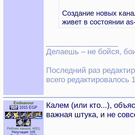
Создание новых кана
живет в состоянии as
_________________
Делаешь – не бойся, бои
Последний раз редактиро
всего редактировалось 1
Endeavour
Калем (или кто...), объя
1015 EGP
важная штука, и не сов
Рейтинг канала: 4(81)
Репутация: 105