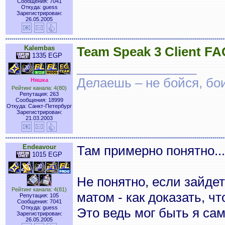
Сообщения: 7041
Откуда: guess
Зарегистрирован:
26.05.2005
Kalembas
Team Speak 3 Client FA
1335 EGP
_________________
Делаешь – не бойся, бои
Няшка
Рейтинг канала: 4(80)
Репутация: 263
Сообщения: 18999
Откуда: Санкт-Петербург
Зарегистрирован:
21.03.2003
Endeavour
Там примерно понятно...
1015 EGP
Не понятно, если зайдет
Рейтинг канала: 4(81)
матом - как доказать, ч
Репутация: 105
Сообщения: 7041
Откуда: guess
Это ведь мог быть я сам
Зарегистрирован:
26.05.2005