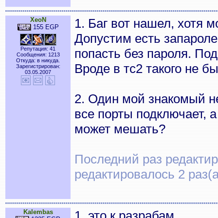
XeoN
1. Баг вот нашел, хотя м
155 EGP
Допустим есть запароле
Репутация: 41
попасть без пароля. Под
Сообщения: 1213
Откуда: в никуда.
Вроде в тс2 такого не б
Зарегистрирован:
03.05.2007
2. Один мой знакомый н
все порты подключает, а
может мешать?
Последний раз редактиро
редактировалось 2 раз(а
Kalembas
1. это к разрабам