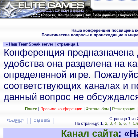
Новости
|
Конференция
|
Чат
|
База данных
|
Творчество
.
Наша конференция посвящена к
Политические вопросы и происходящие в мире
» Наш TeamSpeak server | страница 1
Конференция предназначена 
удобства она разделена на к
определенной игре. Пожалуйс
соответствующих каналах и по
данный вопрос не обсуждался
Поиск
|
Правила конференции
|
Фотоальбом
|
Регистрация
Страница
1
из
На страницу:
1
,
2
,
3
,
4
,
5
,
6
,
7
Сл
Канал сайта
: «