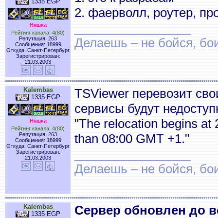
1335 EGP
2. фаерволл, роутер, п
_________________
Няшка
Рейтинг канала: 4(80)
Репутация: 263
Делаешь – не бойся, бои
Сообщения: 18999
Откуда: Санкт-Петербург
Зарегистрирован:
21.03.2003
Kalembas
TSViewer перевозит свои
1335 EGP
сервисы будут недоступ
"The relocation begins at
Няшка
Рейтинг канала: 4(80)
Репутация: 263
than 08:00 GMT +1."
Сообщения: 18999
Откуда: Санкт-Петербург
_________________
Зарегистрирован:
21.03.2003
Делаешь – не бойся, бои
Kalembas
Сервер обновлен до ве
1335 EGP