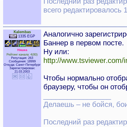
Последний раз редактиро
всего редактировалось 1
Kalembas
Аналогично зарегистрир
1335 EGP
Баннер в первом посте.
Ну или:
Няшка
Рейтинг канала: 4(80)
Репутация: 263
http://www.tsviewer.com
Сообщения: 18999
Откуда: Санкт-Петербург
Зарегистрирован:
21.03.2003
Чтобы нормально отобр
браузеру, чтобы он отоб
_________________
Делаешь – не бойся, бои
Последний раз редактиро