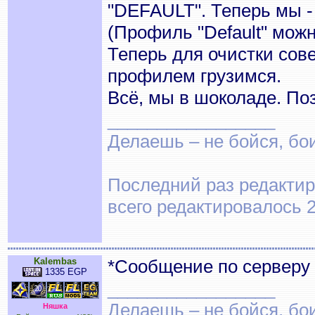
"DEFAULT". Теперь мы - 
(Профиль "Default" можн
Теперь для очистки сов
профилем грузимся.
Всё, мы в шоколаде. По
_________________
Делаешь – не бойся, бои
Последний раз редактиро
всего редактировалось 2
Kalembas
*Сообщение по серверу 
1335 EGP
_________________
Делаешь – не бойся, бои
Няшка