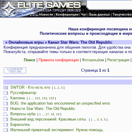
Новости
|
Конференция
|
Чат
|
База данных
|
Творчество
.
Наша конференция посвящена к
Политические вопросы и происходящие в мире
» Онлайновые игры » Канал Star Wars: The Old Republic
Конференция предназначена для общения пилотов. Для удобства она 
Пожалуйста, открывайте темы только в соответствующих каналах и пос
Поиск
|
Правила конференции
|
Фотоальбом
|
Регистрация
Страница
1
из
1
SWTOR - Кто есть кто
[
1
,
2
,
3
]
Руссификатор
Кантина
[
1
...
153
,
154
,
155
]
BUG. the application has encountered an unspecified error.
Новости Star Wars: The Old Republic
Вопросы нуба
[
1
...
17
,
18
,
19
]
Внешний вид персонажей. Красивые сеты.
[
1
...
3
,
4
,
5
]
Барахолка.
Маленький приватный эксперимент. Нужна помощь.