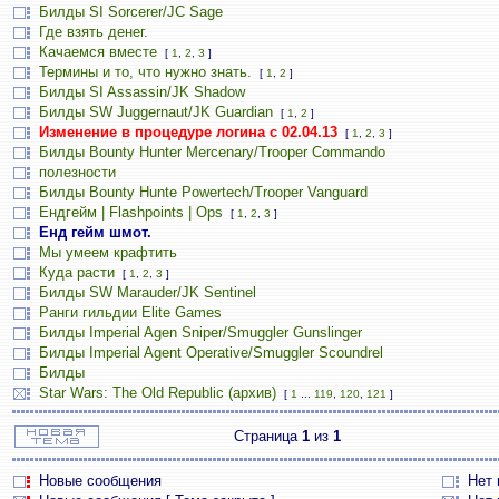
Билды SI Sorcerer/JC Sage
Где взять денег.
Качаемся вместе
[
1
,
2
,
3
]
Термины и то, что нужно знать.
[
1
,
2
]
Билды SI Assassin/JK Shadow
Билды SW Juggernaut/JK Guardian
[
1
,
2
]
Изменение в процедуре логина с 02.04.13
[
1
,
2
,
3
]
Билды Bounty Hunter Mercenary/Trooper Commando
полезности
Билды Bounty Hunte Powertech/Trooper Vanguard
Ендгейм | Flashpoints | Ops
[
1
,
2
,
3
]
Енд гейм шмот.
Мы умеем крафтить
Куда расти
[
1
,
2
,
3
]
Билды SW Marauder/JK Sentinel
Ранги гильдии Elite Games
Билды Imperial Agen Sniper/Smuggler Gunslinger
Билды Imperial Agent Operative/Smuggler Scoundrel
Билды
Star Wars: The Old Republic (архив)
[
1
...
119
,
120
,
121
]
Страница
1
из
1
Новые сообщения
Нет