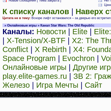
Новые сообщения [ Тема закрыта ]
Нет 
Цен
К списку каналов
|
Наверх 
Цитата не в тему:
Вскоре лифт остановился – за дверью его встретил
» Онлайновые игры » Канал Star Wars: The Old Republic
Каналы:
Новости
|
Elite
|
Elit
|
X-Tension/X-BTF
|
X2: The Th
Conflict
|
X Rebirth
|
X4: Founda
Space Program
|
Evochron
|
Vo
Онлайновые игры
|
Другие иг
play.elite-games.ru
|
ЗВ 2: Гра
Железо
|
Игра Мечты
|
Сайт