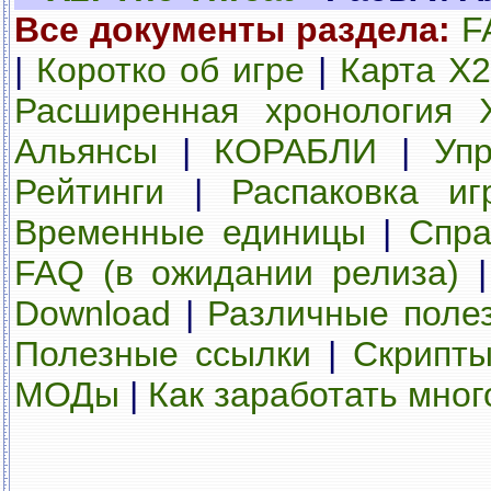
Все документы раздела:
F
|
Коротко об игре
|
Карта Х2
Расширенная хронология 
Альянсы
|
КОРАБЛИ
|
Уп
Рейтинги
|
Распаковка иг
Временные единицы
|
Спра
FAQ (в ожидании релиза)
Download
|
Различные полез
Полезные ссылки
|
Скрипты
МОДы
|
Как заработать мног