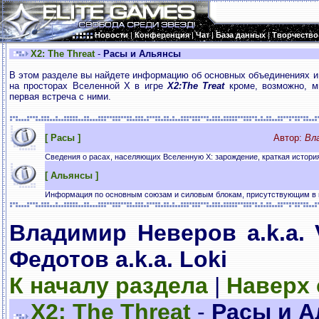
Новости
|
Конференция
|
Чат
|
База данных
|
Творчество
X2: The Threat
-
Расы и Альянсы
В этом разделе вы найдете информацию об основных объединениях и 
на просторах Вселенной Х в игре
X2:The Treat
кроме, возможно, м
первая встреча с ними.
[ Расы ]
Автор:
Вла
Сведения о расах, населяющих Вселенную Х: зарождение, краткая истори
[ Альянсы ]
Информация по основным союзам и силовым блокам, присутствующим в 
Владимир Неверов a.k.a.
Федотов a.k.a. Loki
К началу раздела
|
Наверх
X2: The Threat
-
Расы и 