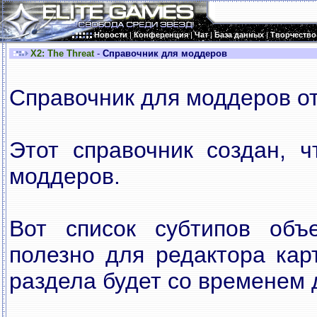
Новости
|
Конференция
|
Чат
|
База данных
|
Творчество
X2: The Threat
-
Справочник для моддеров
Справочник для моддеров от
Этот справочник создан, ч
моддеров.
Вот список субтипов объ
полезно для редактора кар
раздела будет со временем 