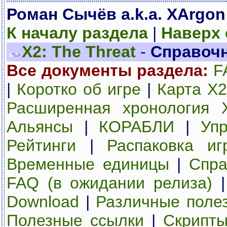
Роман Сычёв a.k.a. XArgon
К началу раздела
|
Наверх
X2: The Threat
-
Справочн
Все документы раздела:
F
|
Коротко об игре
|
Карта Х2
Расширенная хронология 
Альянсы
|
КОРАБЛИ
|
Уп
Рейтинги
|
Распаковка иг
Временные единицы
|
Спра
FAQ (в ожидании релиза)
Download
|
Различные полез
Полезные ссылки
|
Скрипты