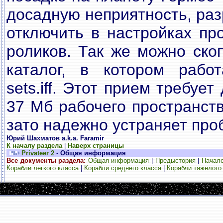
досадную неприятность, ра
отключить в настройках пр
роликов. Так же можно ско
каталог, в котором рабо
sets.iff. Этот прием требуе
37 Мб рабочего пространств
зато надежно устраняет проб
Юрий Шахматов a.k.a. Faramir
К началу раздела
|
Наверх страницы
Privateer 2
-
Общая информация
Все документы раздела:
Общая информация
|
Предыстория
|
Начало
Корабли легкого класса
|
Корабли среднего класса
|
Корабли тяжелого