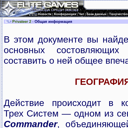
Новости
|
Конференция
|
Чат
|
База данных
|
Творчество
Privateer 2
-
Общая информация
В этом документе вы найде
основных состовляющих
составить о ней общее впеч
ГЕОГРАФИ
Действие происходит в к
Трех Систем — одном из с
Commander
, объединяюще