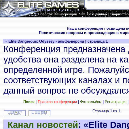
Новости
|
Конференция
|
Чат
|
База данных
|
Творчество
.
Наша конференция посвящена к
Политические вопросы и происходящие в мире
» Elite Dangerous: Odyssey - альфа-версии | страница 1
Конференция предназначена 
удобства она разделена на к
определенной игре. Пожалуйс
соответствующих каналах и по
данный вопрос не обсуждался
Поиск
|
Правила конференции
|
Фотоальбом
|
Регистрация
Страница
1
из
1
Канал новостей
: «Elite Da