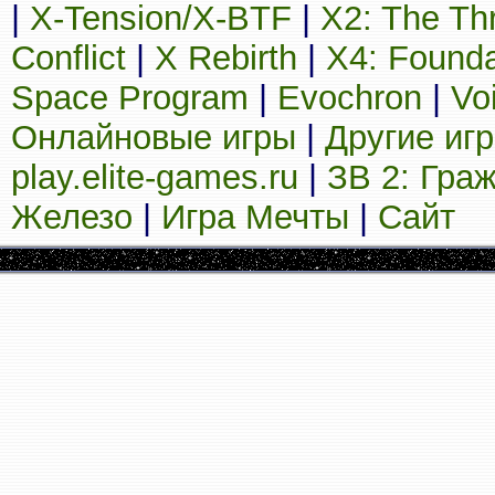
|
X-Tension/X-BTF
|
X2: The Th
Conflict
|
X Rebirth
|
X4: Founda
Space Program
|
Evochron
|
Vo
Онлайновые игры
|
Другие иг
play.elite-games.ru
|
ЗВ 2: Гра
Железо
|
Игра Мечты
|
Сайт