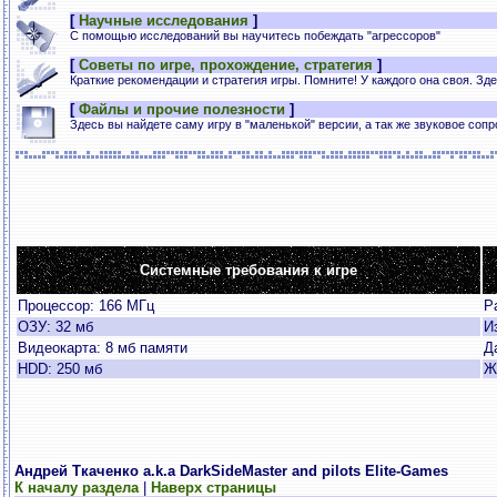
[
Научные исследования
]
С помощью исследований вы научитесь побеждать "агрессоров"
[
Советы по игре, прохождение, стратегия
]
Краткие рекомендации и стратегия игры. Помните! У каждого она своя. Зд
[
Файлы и прочие полезности
]
Здесь вы найдете саму игру в "маленькой" версии, а так же звуковое соп
Системные требования к игре
Процессор: 166 МГц
Р
ОЗУ: 32 мб
И
Видеокарта: 8 мб памяти
Д
HDD: 250 мб
Ж
Андрей Ткаченко а.k.а DarkSideMaster and pilots Elite-Games
К началу раздела
|
Наверх страницы