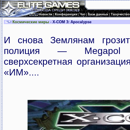
Новости
|
Конференция
|
Чат
|
База данных
|
Творчество
Космические миры
-
X-COM 3: Apocalypse
И снова Землянам грозит 
полиция — Megapol б
сверхсекретная организаци
«ИМ»....