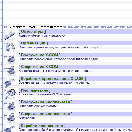
[
Обзор игры
]
Краткий обзор игры и рецензия
[
Организации
]
Описание организаций, которые присутствуют в игре
[
Вооружение X-COM
]
Описание вооружения, которое представлено в игре
[
Снаряжение X-COM
]
Бронекостюмы. Их описание вы найдете здесь.
[
Корабли и бронемашины X-COM
]
Все что летает по воздуху или ездит по земле.
[
Инопланетяне
]
Кто же они, захватчики? Описание.
[
Вооружение инопланетян
]
Описание оружия "чужих"
[
Снаряжение инопланетян
]
"Их" броня.
[
Корабли инопланетян
]
Описание кораблей и их вооружение. От маленьких зондов до больших л