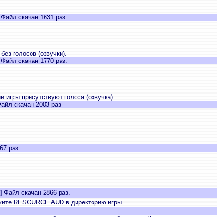
]
Файл скачан 1631 раз.
без голосов (озвучки).
]
Файл скачан 1770 раз.
и игры присутствуют голоса (озвучка).
айл скачан 2003 раз.
67 раз.
]
Файл скачан 2866 раз.
ложите RESOURCE.AUD в директорию игры.