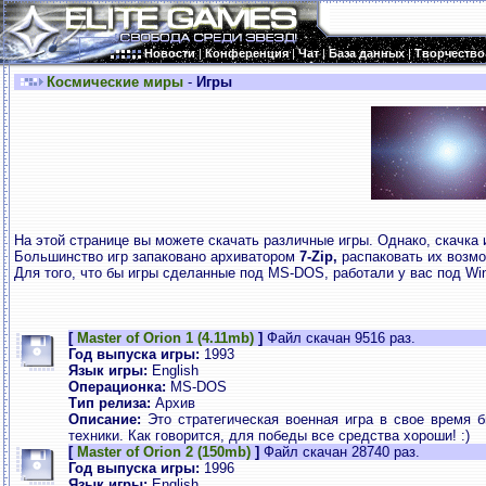
Новости
|
Конференция
|
Чат
|
База данных
|
Творчество
Космические миры
-
Игры
На этой странице вы можете скачать различные игры. Однако, скачка
Большинство игр запаковано архиватором
7-Zip,
распаковать их возм
Для того, что бы игры сделанные под MS-DOS, работали у вас под 
[
Master of Orion 1 (4.11mb)
]
Файл скачан 9516 раз.
Год выпуска игры:
1993
Язык игры:
English
Операционка:
MS-DOS
Тип релиза:
Архив
Описание:
Это стратегическая военная игра в свое время б
техники. Как говорится, для победы все средства хороши! :)
[
Master of Orion 2 (150mb)
]
Файл скачан 28740 раз.
Год выпуска игры:
1996
Язык игры:
English