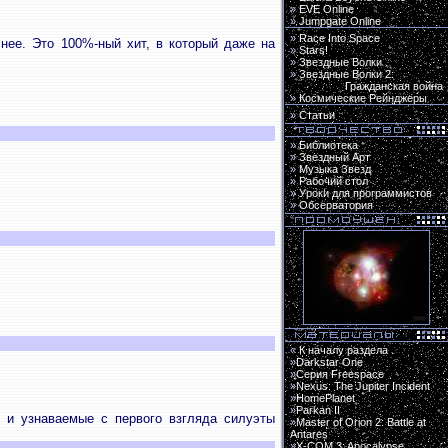
»
EVE Online
»
Jumpgate Online
»
Race Into Space
нее. Это 100%-ный хит, в который даже на
»
Stars!
»
Звездные Волки
»
Звездные Волки 2:
Гражданская война
»
Космические Рейнджеры
»
Статьи
»
Библиотека
»
Звездный Арт
»
Музыка Звезд
»
Рабочий стол
»
Уроки для программистов
»
Обсерватория
«
К началу раздела
»
Darkstar One
»
Серия Freespace
»
Nexus: The Jupiter Incident
»
HomePlanet
»
Parkan II
s и узнаваемые с первого взгляда силуэты
»
Master of Orion 2: Battle at
Antares
»
X-COM 3: Apocalypse