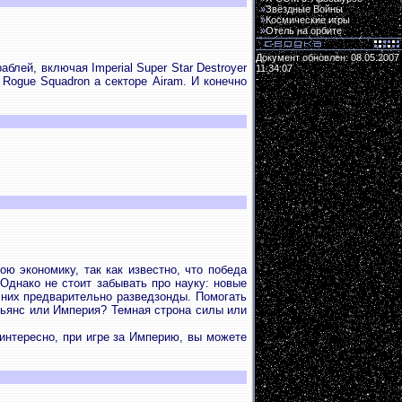
»
Звёздные Войны
»
Космические игры
»
Отель на орбите
Документ обновлен: 08.05.2007
блей, включая Imperial Super Star Destroyer
11:34:07
-
Rogue Squadron а секторе Airam. И конечно
ю экономику, так как известно, что победа
Однако не стоит забывать про науку: новые
 них предварительно разведзонды. Помогать
льянс или Империя? Темная строна силы или
 интересно, при игре за Империю, вы можете