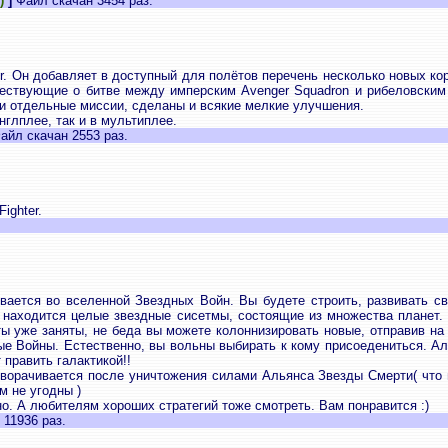
)
]
Файл скачан 3454 раз.
r. Он добавляет в доступный для полётов перечень несколько новых кора
ествующие о битве между имперским Avenger Squadron и рибеловским 
и отдельные миссии, сделаны и всякие мелкие улучшения.
инглплее, так и в мультиплее.
айл скачан 2553 раз.
ighter.
вается во вселенной Звездных Войн. Вы будете строить, развивать сво
 находится целые звездные сисетмы, состоящие из множества планет. 
ы уже заняты, не беда вы можете колоннизировать новые, отправив на
ные Войны. Естественно, вы вольны выбирать к кому присоедениться. А
 править галактикой!!
разворачивается после уничтожения силами Альянса Звезды Смерти( что
м не угодны )
о. А любителям хороших стратегий тоже смотреть. Вам понравится :)
 11936 раз.