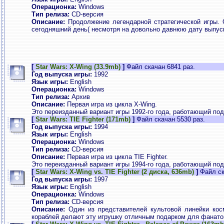
Операционка:
Windows
Тип релиза:
CD-версия
Описание:
Продолжение легендарной стратегической игры. 
сегодняшний день( несмотря на довольно давнюю дату выпуск
[
Star Wars: X-Wing (33.9mb)
]
Файл скачан 6841 раз.
Год выпуска игры:
1992
Язык игры:
English
Операционка:
Windows
Тип релиза:
Архив
Описание:
Первая игра из цикла X-Wing.
Это переизданный вариант игры 1992-го года, работающий по
[
Star Wars: TIE Fighter (171mb)
]
Файл скачан 5530 раз.
Год выпуска игры:
1994
Язык игры:
English
Операционка:
Windows
Тип релиза:
CD-версия
Описание:
Первая игра из цикла TIE Fighter.
Это переизданный вариант игры 1994-го года, работающий по
[
Star Wars: X-Wing vs. TIE Fighter (2 диска, 636mb)
]
Файл ск
Год выпуска игры:
1997
Язык игры:
English
Операционка:
Windows
Тип релиза:
CD-версия
Описание:
Один из представителей культовой линейки косм
кораблей делают эту игрушку отличным подарком для фанато