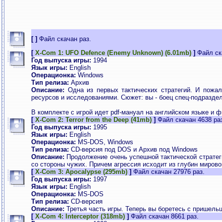
[
]
Файл скачан раз.
[
X-Com 1: UFO Defence (Enemy Unknown) (6.01mb)
]
Файл ск
Год выпуска игры:
1994
Язык игры:
English
Операционка:
Windows
Тип релиза:
Архив
Описание:
Одна из первых тактических стратегий. И пожа
ресурсов и исследованиями. Сюжет: вы - боец спец-подразде
В комплекте с игрой идет pdf-мануал на английском языке и 
[
X-Com 2: Terror from the Deep (41mb)
]
Файл скачан 4638 ра
Год выпуска игры:
1995
Язык игры:
English
Операционка:
MS-DOS, Windows
Тип релиза:
CD-версия под DOS и Архив под Windows
Описание:
Продолжение очень успешной тактической стратеги
со стороны чужих. Причем агрессия исходит из глубин мирово
[
X-Com 3: Apocalypse (295mb)
]
Файл скачан 27976 раз.
Год выпуска игры:
1997
Язык игры:
English
Операционка:
MS-DOS
Тип релиза:
CD-версия
Описание:
Третья часть игры. Теперь вы боретесь с пришельц
[
X-Com 4: Interceptor (318mb)
]
Файл скачан 8661 раз.