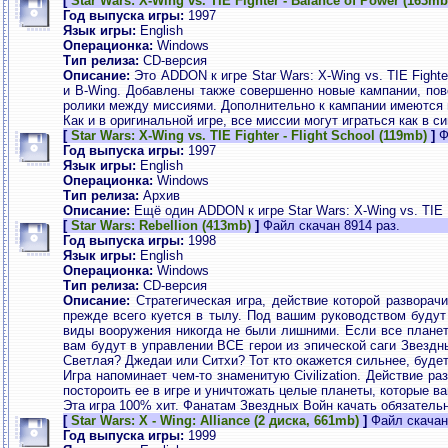
[
Star Wars: X-Wing vs. TIE Fighter - Balance of Power (163mb
Год выпуска игры:
1997
Язык игры:
English
Операционка:
Windows
Тип релиза:
CD-версия
Описание:
Это ADDON к игре Star Wars: X-Wing vs. TIE Fighte
и B-Wing. Добавлены также совершенно новые кампании, пов
ролики между миссиями. Дополнительно к кампании имеются 
Как и в оригинальной игре, все миссии могут играться как в с
[
Star Wars: X-Wing vs. TIE Fighter - Flight School (119mb)
]
Ф
Год выпуска игры:
1997
Язык игры:
English
Операционка:
Windows
Тип релиза:
Архив
Описание:
Ещё один ADDON к игре Star Wars: X-Wing vs. TIE F
[
Star Wars: Rebellion (413mb)
]
Файл скачан 8914 раз.
Год выпуска игры:
1998
Язык игры:
English
Операционка:
Windows
Тип релиза:
CD-версия
Описание:
Стратегическая игра, действие которой разворачи
прежде всего куется в тылу. Под вашим руководством будут
виды вооружения никогда не были лишними. Если все планет
вам будут в управлении ВСЕ герои из эпической саги Звезд
Светлая? Джедаи или Ситхи? Тот кто окажется сильнее, будет
Игра напоминает чем-то знаменитую Civilization. Действие 
постороить ее в игре и уничтожать целые планеты, которые ва
Эта игра 100% хит. Фанатам Звездных Войн качать обязательн
[
Star Wars: X - Wing: Alliance (2 диска, 661mb)
]
Файл скачан
Год выпуска игры:
1999