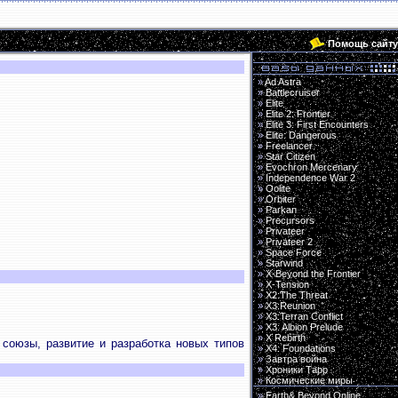
Помощь сайту
»
Ad Astra
»
Battlecruiser
»
Elite
»
Elite 2: Frontier
»
Elite 3: First Encounters
»
Elite: Dangerous
»
Freelancer
»
Star Citizen
»
Evochron Mercenary
»
Independence War 2
»
Oolite
»
Orbiter
»
Parkan
»
Precursors
»
Privateer
»
Privateer 2
»
Space Force
»
Starwind
»
X-Beyond the Frontier
»
X-Tension
»
X2:The Threat
»
X3:Reunion
»
X3:Terran Conflict
»
X3: Albion Prelude
»
X Rebirth
 союзы, развитие и разработка новых типов
»
X4: Foundations
»
Завтра война
»
Хроники Тарр
»
Космические миры
»
Earth& Beyond Online