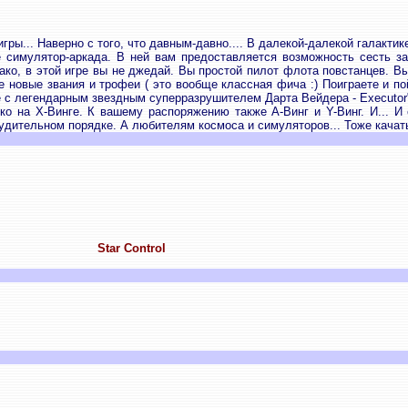
ры... Наверно с того, что давным-давно.... В далекой-далекой галактике
симулятор-аркада. В ней вам предоставляется возможность сесть за 
ко, в этой игре вы не джедай. Вы простой пилот флота повстанцев. Вы
е новые звания и трофеи ( это вообще классная фича :) Поиграете и пой
е с легендарным звездным суперразрушителем Дарта Вейдера - Executor
о на Х-Винге. К вашему распоряжению также А-Винг и Y-Винг. И... И е
дительном порядке. А любителям космоса и симуляторов... Тоже качать
Star Control