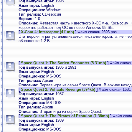
Год выпуска игры:
1998
Язык игры:
English
Операционка:
Windows
Тип релиза:
CD-версия
Версия:
1.0
Описание:
Четвертая часть известного Х-СОМ-а. Космосим +
корректно работает под ОС не новее Windows 98 SE.
[
X-Com 4: Interceptor (411mb)
]
Файл скачан 2695 раз.
Эта версия игры устанавливается инсталлятором, а не чер
обновление 1.2.В
[
Space Quest 1: The Sarien Encounter (5.31mb)
]
Файл скачан
Год выпуска игры:
1986 и 1991
Язык игры:
English
Операционка:
MS-DOS
Тип релиза:
Архив
Описание:
Первая игра из серии Space Quest. В архиве нахо
[
Space Quest 2: Vohauls Revenge (374kb)
]
Файл скачан 1681 
Год выпуска игры:
1987
Язык игры:
English
Операционка:
MS-DOS
Тип релиза:
Архив
Описание:
Вторая игра из серии Space Quest.
[
Space Quest 3: The Pirates of Pestulon (1.38mb)
]
Файл скача
Год выпуска игры:
1989
Язык игры:
English
Операционка:
MS-DOS