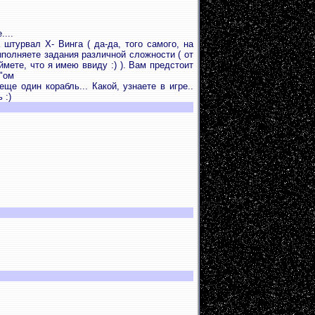
....
штурвал Х- Винга ( да-да, того самого, на
полняете задания различной сложности ( от
мете, что я имею ввиду :) ). Вам предстоит
"ом
ще один корабль... Какой, узнаете в игре..
 :)