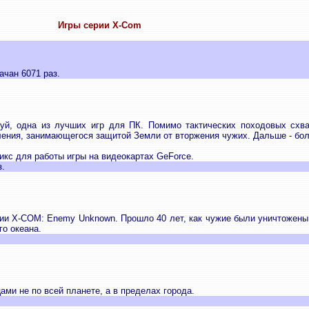
Игры серии X-Com
ачан 6071 раз.
луй, одна из лучших игр для ПК. Помимо тактических походовых схв
ления, занимающегося защитой Земли от вторжения чужих. Дальше - бо
фикс для работы игры на видеокартах GeForce.
з.
и X-COM: Enemy Unknown. Прошло 40 лет, как чужие были уничтожены X
го океана.
ами не по всей планете, а в пределах города.