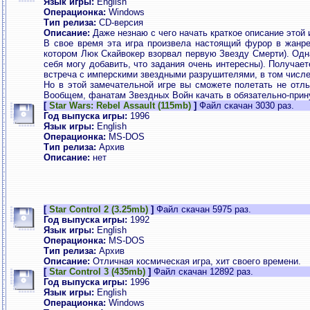
Язык игры:
English
Операционка:
Windows
Тип релиза:
CD-версия
Описание:
Даже незнаю с чего начать краткое описание этой иг
В свое время эта игра произвела настоящий фурор в жанре 
котором Люк Скайвокер взорвал первую Звезду Смерти). Одна
себя могу добавить, что задания очень интересны). Получает
встреча с имперскими звездными разрушителями, в том числ
Но в этой замечательной игре вы сможете полетать не отльк
Вообщем, фанатам Звездных Войн качать в обязательно-прину
[
Star Wars: Rebel Assault (115mb)
]
Файл скачан 3030 раз.
Год выпуска игры:
1996
Язык игры:
English
Операционка:
MS-DOS
Тип релиза:
Архив
Описание:
нет
[
Star Control 2 (3.25mb)
]
Файл скачан 5975 раз.
Год выпуска игры:
1992
Язык игры:
English
Операционка:
MS-DOS
Тип релиза:
Архив
Описание:
Отличная космическая игра, хит своего времени.
[
Star Control 3 (435mb)
]
Файл скачан 12892 раз.
Год выпуска игры:
1996
Язык игры:
English
Операционка:
Windows