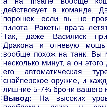
а на Insane вообще кош
действовует в команде. Д
порошек, если вы не проя
пилота. Ракеты врага летя
Так, даже Василиск прио
Дракона и огневую мощь
вообще похож на танк. Вы 
несколько минут, а он этого
его автоматическая ту
снайперское оружие, и каж
лишние 5-7% брони вашего 
Вывод:
На высоких уров