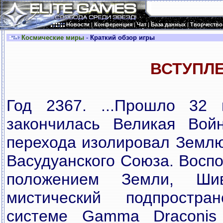
Новости
|
Конференция
|
Чат
|
База данных
|
Творчество
Космические миры
-
Краткий обзор игры
ВСТУПЛ
Год 2367. ...Прошло 32 
закончилась Великая Вой
перехода изолировал Землю
Васудуанского Союза. Восп
положением Земли, Ши
мистический подпростр
системе Gamma Draconis