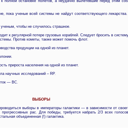
 к полной остановке полетов, а неудачно вылетевшие перед этим собы
ие, пока ученые всей системы не найдут соответствующего лекарства
 ученым, чтобы не случилось страшное.
дит к регулярной потере грузовых кораблей. Следует бросить в систем
истемы. Против кометы, также может помочь флот.
водства продукции на одной из планет.
олонии.
сть прироста населения на одной из планет.
сла научных исследований – RP.
ток — BC.
ВЫБОРЫ
 проводиться выборы в императоры галактики — в зависимости от своег
прогрессивных рас. Для победы, требуется набрать 2/3 всех голосов,
тальная объединенная (!) галактика.