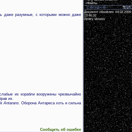
»
Файлы
Документ обновлен: 04.02.2006
ть даже разумные, с которыми можно даже
13:46:32
Dmitry Vensko
 слабые их корабли вооружены чрезвычайно
брав их.
ck Antarans
. Оборона Антареса хоть и сильна
Сообщить об ошибке