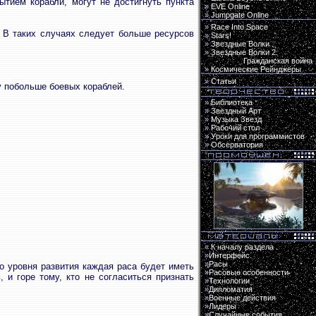
тием корабли, могут не достигнуть пункта
»
EVE Online
»
Jumpgate Online
»
Race Into Space
. В таких случаях следует больше ресурсов
»
Stars!
»
Звездные Волки
»
Звездные Волки 2:
Гражданская война
»
Космические Рейнджеры
»
Статьи
у побольше боевых кораблей.
»
Библиотека
»
Звездный Арт
»
Музыка Звезд
»
Рабочий стол
»
Уроки для программистов
»
Обсерватория
«
К началу раздела
»
Интерфейс
»
Расы
о уровня развития каждая раса будет иметь
»
Расовые особенности
 и горе тому, кто не согласиться признать
»
Технологии
»
Дипломатия
»
Военные действия
»
Лидеры
»
Случайные события