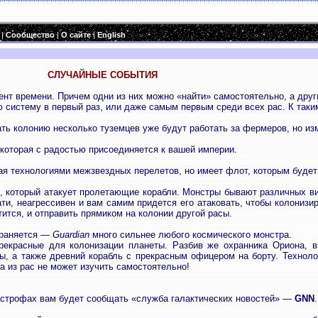
|
Сообщество
|
О сайте
|
English
СЛУЧАЙНЫЕ СОБЫТИЯ
ент времени. Причем одни из них можно «найти» самостоятельно, а дру
ю систему в первый раз, или даже самым первым среди всех рас. К так
ть колонию несколько туземцев уже будут работать за фермеров, но из
которая с радостью присоединяется к вашей империи.
я технологиями межзвездных перелетов, но имеет флот, которым будет
р, который атакует пролетающие корабли. Монстры бывают различных 
тати, неагрессивен и вам самим придется его атаковать, чтобы колониз
тится, и отправить прямиком на колонии другой расы.
храняется —
Guardian
много сильнее любого космического монстра.
рекрасные для колонизации планеты. Разбив же охранника Ориона, в
сы, а также древний корабль с прекрасным офицером на борту. Технол
а из рас не может изучить самостоятельно!
тастрофах вам будет сообщать «служба галактических новостей» —
GNN