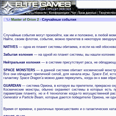
Новости
|
Конференция
|
Чат
|
База данных
|
Творчество
Master of Orion 2
-
Случайные события
Случайные события могут произойти, как им и положено, в любой мом
Найти, своим флотом, событие, можно прилетев в некоторую звездну
NATIVES
— одна из планет системы обитаема, и если на ней обоснова
Забытая колония
— на одной из планет системы, вы нашли колонию 
Нейтральная колония
— в системе присутствует раса, не обладающа
SPACE MONSTERS
— в данной системе обитает космический монст
Все они обладают приличной силой, для начала игры.
Space Eel
, кс
галактику
Space Dragon’a
можно даже перекупить, когда он к вам обра
GUARDIAN
— система Ориона, в которую вы прилетели, прекрасно о
Космические монстры, обычно охраняют системы в которых есть п
параметрам планету, но и 4 технологии когда-то могущественной ра
Generator
и
Particle Beam
, которые даются победителю Ориона, ни одн
Время от времени, о различных происшествиях и о галактических ка