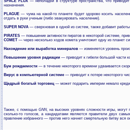
SPACE FLUX
— неполадки в структуре пространства, что приводит
назначения.
PLAGUE
— чума на какой-то планете будет здорово косить населен
отдать в руки ученым (либо эвакуировать население).
SUPER NOVA
— сверхновая в одной из систем, также добавит работы
PIRATES
— повышение активности пиратов в некоторой системе, приво
COMET
— через несколько ходов комета уничтожит одну из планет с
Нахождение или выработка минералов
— изменяется уровень произ
Повышение уровня радиации
— приводит к гибели большой части к
Бум рождаемости
— в течение некоторого времени удваивается скоро
Вирус в компьютерной системе
— приводит к потере некоторого чи
Щедрый богатый торговец
— может подарить империи немало креди
Также, с помощью
GNN
, на высоких уровнях сложности игры, могут
сколько-то голосов, а кандидатами являются правители двух самых 
правление избранного — против него начнет смертельную битву вся ос