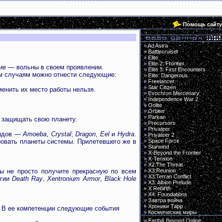
Помощь сайту
»
Ad Astra
»
Battlecruiser
»
Elite
»
Elite 2: Frontier
гие — вольны в своем проявлении.
»
Elite 3: First Encounters
им случаям можно отнести следующие:
»
Elite: Dangerous
»
Freelancer
»
Star Citizen
менить их место работы нельзя.
»
Evochron Mercenary
»
Independence War 2
»
Oolite
»
Orbiter
»
Parkan
 защищать свою планету.
»
Precursors
»
Privateer
видов —
Amoeba
,
Crystal
,
Dragon
,
Eel
и
Hydra
.
»
Privateer 2
ировать планеты системы. Прилетевшего же в
»
Space Force
»
Starwind
»
X-Beyond the Frontier
»
X-Tension
»
X2:The Threat
ы не просто получите прекрасную по всем
»
X3:Reunion
»
X3:Terran Conflict
огии
Death Ray
,
Xentronium Armor
,
Black Hole
»
X3: Albion Prelude
»
X Rebirth
»
X4: Foundations
»
Завтра война
»
Хроники Тарр
. В ее компетенции следующие события
»
Космические миры
»
Earth& Beyond Online