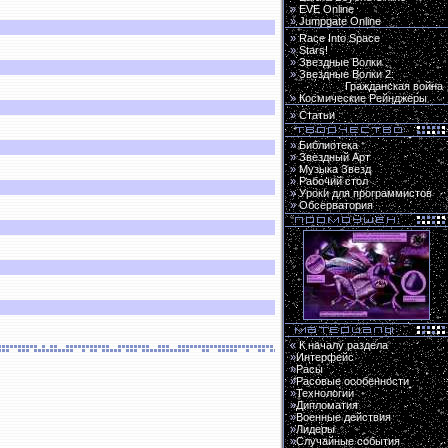
»
EVE Online
»
Jumpgate Online
»
Race Into Space
»
Stars!
»
Звездные Волки
»
Звездные Волки 2:
Гражданская война
»
Космические Рейнджеры
»
Статьи
»
Библиотека
»
Звездный Арт
»
Музыка Звезд
»
Рабочий стол
»
Уроки для программистов
»
Обсерватория
«
К началу раздела
»
Интерфейс
»
Расы
»
Расовые особенности
»
Технологии
»
Дипломатия
»
Военные действия
»
Лидеры
»
Случайные события