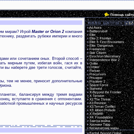
Помощь сайту
»
Ad Astra
ким мирам? Игрой
Master or Orion 2
компания
»
Battlecruiser
»
Elite
технику, раздвигать рубежи империи и много
»
Elite 2: Frontier
»
Elite 3: First Encounters
»
Elite: Dangerous
»
Freelancer
»
Star Citizen
»
Evochron Mercenary
дами или сочетанием оных. Второй способ –
»
Independence War 2
ать мирным путем, избегая войн, гася их в
»
Oolite
и вы наберете две трети голосов, считайте,
»
Orbiter
»
Parkan
»
Precursors
»
Privateer
гры, тем не менее, приносит дополнительные
»
Privateer 2
Ориона.
»
Space Force
»
Starwind
»
X-Beyond the Frontier
планетах, балансируя между тремя видами
»
X-Tension
онец, вступаете в сражения с оппонентами.
»
X2:The Threat
работкой промышленных и научных ресурсов
»
X3:Reunion
»
X3:Terran Conflict
»
X3: Albion Prelude
»
X Rebirth
»
X4: Foundations
»
Завтра война
»
Хроники Тарр
»
Космические миры
»
Earth& Beyond Online