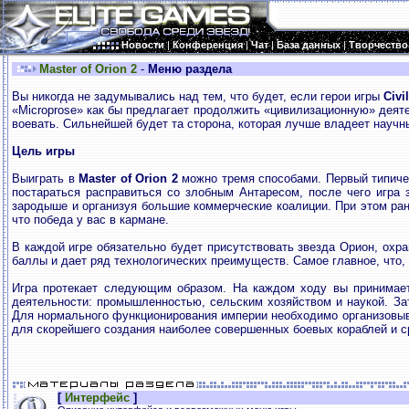
Новости
|
Конференция
|
Чат
|
База данных
|
Творчество
Master of Orion 2
-
Меню раздела
Вы никогда не задумывались над тем, что будет, если герои игры
Civi
«Microprose» как бы предлагает продолжить «цивилизационную» деяте
воевать. Сильнейшей будет та сторона, которая лучше владеет научн
Цель игры
Выиграть в
Master of Orion 2
можно тремя способами. Первый типичен
постараться расправиться со злобным Антаресом, после чего игра з
зародыше и организуя большие коммерческие коалиции. При этом рано
что победа у вас в кармане.
В каждой игре обязательно будет присутствовать звезда Орион, охр
баллы и дает ряд технологических преимуществ. Самое главное, что, 
Игра протекает следующим образом. На каждом ходу вы принимае
деятельности: промышленностью, сельским хозяйством и наукой. Зат
Для нормального функционирования империи необходимо организовыв
для скорейшего создания наиболее совершенных боевых кораблей и с
[
Интерфейс
]