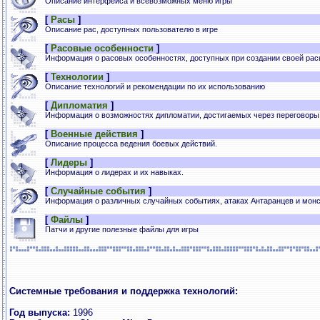
Описание интерфейса и всевозможных меню игры
[
Расы
]
Описание рас, доступных пользователю в игре
[
Расовые особенности
]
Информация о расовых особенностях, доступных при создании своей рас
[
Технологии
]
Описание технологий и рекомендации по их использованию
[
Дипломатия
]
Информация о возможностях дипломатии, достигаемых через переговоры
[
Военные действия
]
Описание процесса ведения боевых действий.
[
Лидеры
]
Информация о лидерах и их навыках.
[
Случайные события
]
Информация о различных случайных событиях, атаках Антаранцев и монст
[
Файлы
]
Патчи и другие полезные файлы для игры
Системные требования и поддержка технологий:
Год выпуска:
1996