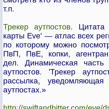
т.п.
Трекер аутпостов
. Цитата 
карты Eve' — атлас всех ре
по которому можно посмот
ПвП, ПвЕ, копки, агентра
дел. Динамическая часть
аутпостов. 'Трекер аутпо
рассылка, уведомляющая
аутпостах.»
http://swiftandbitter.com/eve/