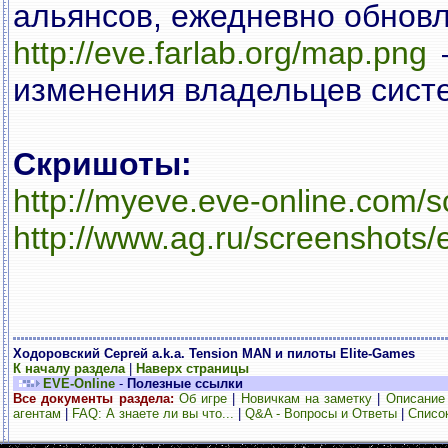
альянсов, ежедневно обновл
http://eve.farlab.org/map.png
—
изменения владельцев сист
Скришоты:
http://myeve.eve-online.com/s
http://www.ag.ru/screenshots
Ходоровский Сергей a.k.a. Tension MAN и пилоты Elite-Games
К началу раздела
|
Наверх страницы
EVE-Online
-
Полезные ссылки
Все документы раздела:
Об игре
|
Новичкам на заметку
|
Описание
агентам
|
FAQ: А знаете ли вы что...
|
Q&A - Вопросы и Ответы
|
Списо