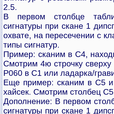
2.5.
В первом столбце табл
сигнатуры при скане 1 дип
охвате, на пересечении с к
типы сигнатур.
Пример: сканим в С4, наход
Смотрим 4ю строчку сверх
P060 в С1 или ладарка/грави
Еще пример: сканим в С5 и
хайсек. Смотрим столбец С5
Дополнение: В первом столб
сигнатуры при скане 1 дип