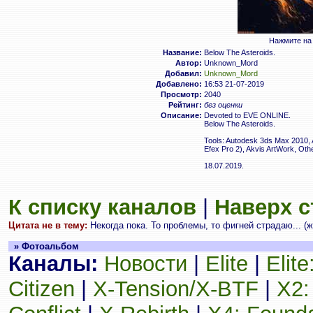
Нажмите на 
Название:
Below The Asteroids.
Автор:
Unknown_Mord
Добавил:
Unknown_Mord
Добавлено:
16:53 21-07-2019
Просмотр:
2040
Рейтинг:
без оценки
Описание:
Devoted to EVE ONLINE.
Below The Asteroids.
Tools: Autodesk 3ds Max 2010, 
Efex Pro 2), Akvis ArtWork, Othe
18.07.2019.
К списку каналов
|
Наверх 
Цитата не в тему:
Некогда пока. То проблемы, то фигней страдаю... (ж
» Фотоальбом
Каналы:
Новости
|
Elite
|
Elit
Citizen
|
X-Tension/X-BTF
|
X2: