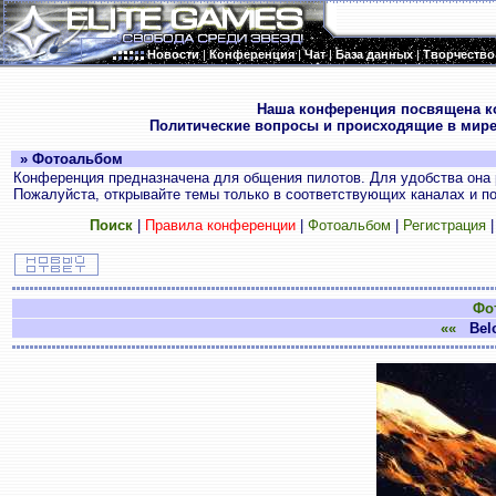
Новости
|
Конференция
|
Чат
|
База данных
|
Творчество
.
Наша конференция посвящена к
Политические вопросы и происходящие в мире
» Фотоальбом
Конференция предназначена для общения пилотов. Для удобства она 
Пожалуйста, открывайте темы только в соответствующих каналах и пос
Поиск
|
Правила конференции
|
Фотоальбом
|
Регистрация
Фо
««
Belo