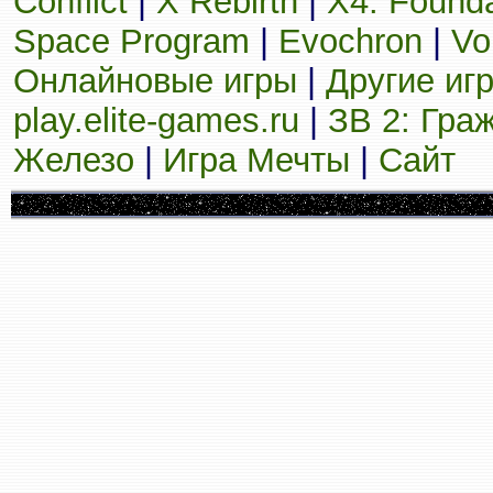
Conflict
|
X Rebirth
|
X4: Founda
Space Program
|
Evochron
|
Vo
Онлайновые игры
|
Другие иг
play.elite-games.ru
|
ЗВ 2: Гра
Железо
|
Игра Мечты
|
Сайт