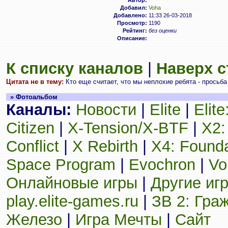
Автор:
Добавил:
Voha
Добавлено:
11:33 26-03-2018
Просмотр:
1190
Рейтинг:
без оценки
Описание:
К списку каналов
|
Наверх 
Цитата не в тему:
Кто еще считает, что мы неплохие ребята - просьба 
» Фотоальбом
Каналы:
Новости
|
Elite
|
Elit
Citizen
|
X-Tension/X-BTF
|
X2:
Conflict
|
X Rebirth
|
X4: Founda
Space Program
|
Evochron
|
Vo
Онлайновые игры
|
Другие иг
play.elite-games.ru
|
ЗВ 2: Гра
Железо
|
Игра Мечты
|
Сайт