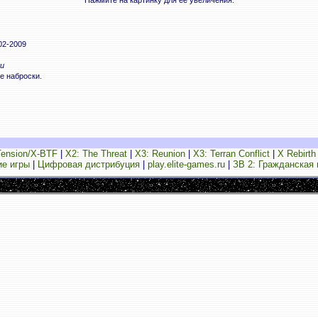
Нажмите на картинку для её увеличения.
02-2009
и
е наброски.
Tension/X-BTF
|
X2: The Threat
|
X3: Reunion
|
X3: Terran Conflict
|
X Rebirth
ие игры
|
Цифровая дистрибуция
|
play.elite-games.ru
|
ЗВ 2: Гражданская 