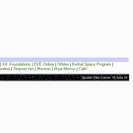
|
X4: Foundations
|
EVE Online
|
Orbiter
|
Kerbal Space Program
|
война
|
Творчество
|
Железо
|
Игра Мечты
|
Сайт
Дизайн Elite Games V5 beta.18