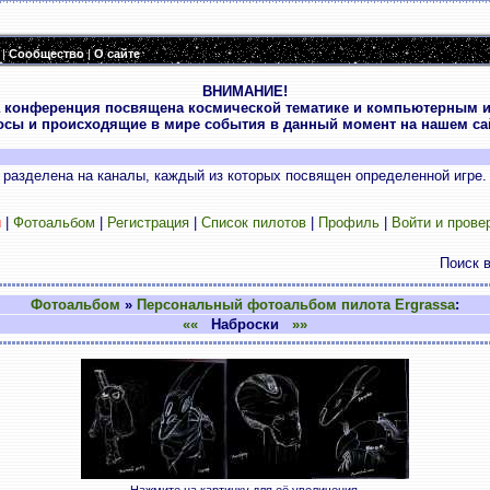
|
Сообщество
|
О сайте
ВНИМАНИЕ!
 конференция посвящена космической тематике и компьютерным и
осы и происходящие в мире события в данный момент на нашем сай
разделена на каналы, каждый из которых посвящен определенной игре.
и
|
Фотоальбом
|
Регистрация
|
Список пилотов
|
Профиль
|
Войти и прове
Поиск 
Фотоальбом
»
Персональный фотоальбом пилота Ergrassa
:
««
Наброски
»»