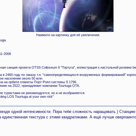
Нажмите на картинку для её увеличения.
tuga
11-2008
ая санция проекта OTSS Colloseum II "Тортуга", иллюстрация к настольной ролевке bel
а в 2460 году по заказу т.н. "самоопределяющихся вооруженных формирований" корп
ое население около 50 млн.
а на орбите планеты Порт-Роял системы S 1796.
янию на 2522, принадлежит компании Tourtuga OTA.
е туристами не рекомендуется, но и не возбраняется.
siting LOS Tourtuga at your own risk"
везде одной интенсивности. Пора тебе сложность наращивать ) Станцию
на единственная текстура с этими квадратиками. А ещё лучше оверпаинт