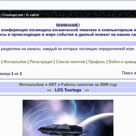
|
Сообщество
|
О сайте
ВНИМАНИЕ!
 конференция посвящена космической тематике и компьютерным и
осы и происходящие в мире события в данный момент на нашем сай
разделена на каналы, каждый из которых посвящен определенной игре.
и
|
Фотоальбом
|
Регистрация
|
Список пилотов
|
Профиль
|
Войти и прове
Поиск 
аница
1
из
1
Фотоальбом
»
ART
»
Работы пилотов за 2008 год
:
««
LOS Tourtuga
»»