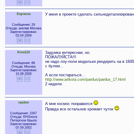
Ergrassa
У меня в проекте сделать сильнодетализирован
Сообщения: 29
Откуда: анклав Москва
Зарегистрирован:
03.04.2006
Kora115
Задумка интересная, но:
ПОЖАЛУЙСТА!!!
не надо лоу-поли модельки рендерить на в 1600
Сообщения: 88
с булем...
Откуда: Москва
Зарегистрирован:
15.08.2005
А если постараться...
http://www.artkora.com/pardus/pardus_17.html
2 недели.
rayden
А мне космос понравился
Правда все остальное хромает чуток
Сообщения: 2267
Откуда: RHSnova
Питерское Крыло
Зарегистрирован:
07.09.2002