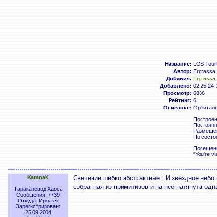
Название:
LOS Tour
Автор:
Ergrassa
Добавил:
Ergrassa
Добавлено:
02:25 24-
Просмотр:
6836
Рейтинг:
6
Описание:
Орбитальн
Построен
Постоянн
Размещен
По состо
Посещени
"You're vi
KaranaK
Свечение шибко абстрактные : И звёздное небо 
собранная из примитивов и на неё натянута од
Тараканевод Хаоса
Сообщения: 7739
Откуда: Иркутск
Зарегистрирован:
25.09.2004