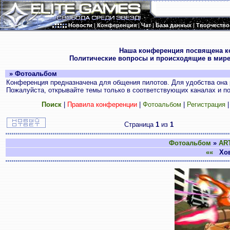
Новости
|
Конференция
|
Чат
|
База данных
|
Творчество
.
Наша конференция посвящена к
Политические вопросы и происходящие в мире
» Фотоальбом
Конференция предназначена для общения пилотов. Для удобства она 
Пожалуйста, открывайте темы только в соответствующих каналах и пос
Поиск
|
Правила конференции
|
Фотоальбом
|
Регистрация
Страница
1
из
1
Фотоальбом
»
AR
««
Хов