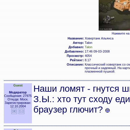
Нажмите на 
Название:
Ховертанк Альянса
Автор:
Talon
Добавил:
Talon
Добавлено:
17:46 09-03-2008
Просмотр:
4054
Рейтинг:
8.17
Описание:
Классический ховертанк со с
прочный и надежный. На карти
плазменной пушкой.
Guest
Наши ломят - гнутся 
Модератор
Сообщения: 27975
З.Ы.: хто тут сходу ед
Откуда: Моск.
Зарегистрирован:
12.10.2004
браузер глючит?