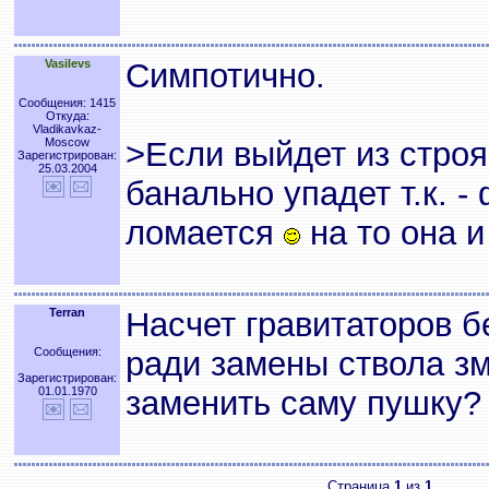
Vasilevs
Симпотично.
Сообщения: 1415
Откуда:
Vladikavkaz-
Moscow
>Если выйдет из строя
Зарегистрирован:
25.03.2004
банально упадет т.к. -
ломается
на то она и
Terran
Насчет гравитаторов б
Сообщения:
ради замены ствола з
Зарегистрирован:
01.01.1970
заменить саму пушку? 
Страница
1
из
1