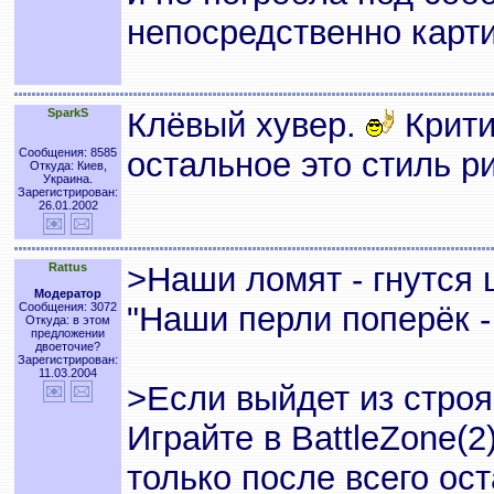
непосредственно карт
SparkS
Клёвый хувер.
Крити
Сообщения: 8585
остальное это стиль р
Откуда: Киев,
Украина.
Зарегистрирован:
26.01.2002
Rattus
>Наши ломят - гнутся
Модератор
Сообщения: 3072
"Наши перли поперёк -
Откуда: в этом
предложении
двоеточие?
Зарегистрирован:
11.03.2004
>Если выйдет из строя
Играйте в BattleZone(2
только после всего ост