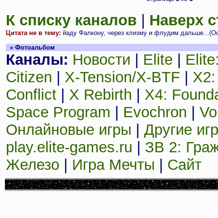
К списку каналов
|
Наверх 
Цитата не в тему:
йаду Фалкону, через клизму и флудим дальше...(О
» Фотоальбом
Каналы:
Новости
|
Elite
|
Elit
Citizen
|
X-Tension/X-BTF
|
X2:
Conflict
|
X Rebirth
|
X4: Founda
Space Program
|
Evochron
|
Vo
Онлайновые игры
|
Другие иг
play.elite-games.ru
|
ЗВ 2: Гра
Железо
|
Игра Мечты
|
Сайт