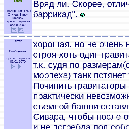
Talon
Вряд ли. Скорее, отлич
Сообщения: 1260
баррикад".
Откуда: Нью-
Москоу
Зарегистрирован:
05.06.2002
Terran
хорошая, но не очень
Сообщения:
строя хоть один грави
Зарегистрирован:
01.01.1970
т.к. судя по размерам
морпеха) танк потянет 
Починить гравитаторы 
практически невозможн
съемной башни оставл
Сивара, чтобы после о
и не погребла под соб