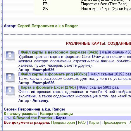
Автор:
Сергей Петровичев a.k.a Ranger
РАЗЛИЧНЫЕ КАРТЫ, СОЗДАННЫ
[
Файл карты в векторном формате (84kb)
]
Файл скачан 436
Удобная цветная карта в формате Corel Draw для печати в л
каждом секторе обозначены стратегически важные объекты
хайтека, пушек, лазеров, ракет и другие).
Автор -
Example626
.
[
Файл карты в формате png (468kb)
]
Файл скачан 10192 раз
Та же карта в растровом формате для тех, у кого не установл
Автор -
Example626
.
[
Карта в формате Excel (27kb)
]
Файл скачан 5903 раз.
Очень интересная карта, сделанная в Excel'е. В ней отобра
эклиптики, а также содержится информация о том, где какой т
Автор -
Amsemy
.
Сергей Петровичев a.k.a. Ranger
К началу раздела
|
Наверх страницы
X-Beyond the Frontier
-
Карта
Все документы раздела:
Предыстория
|
FAQ
|
Карта
|
Прохождение
|