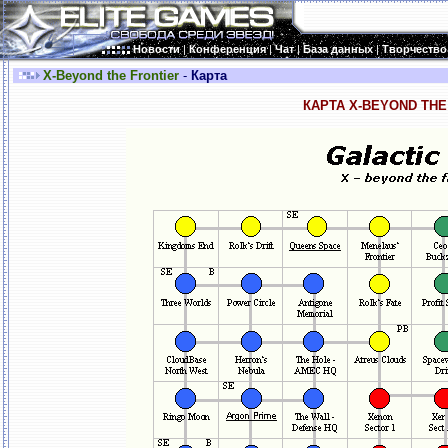
Новости
|
Конференция
|
Чат
|
База данных
|
Творчество
X-Beyond the Frontier
-
Карта
КАРТА X-BEYOND THE