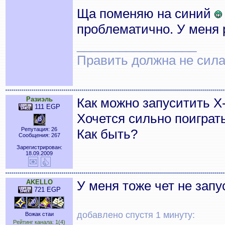
Ща поменяю на синий
проблематично. У меня 
_________________
Править должна не сила,
Разиэль
Как можно запуситить X
111 EGP
Хочется сильно поиграть
Репутация: 26
Как быть?
Сообщения: 267
Зарегистрирован:
18.09.2009
AKELLO
У меня тоже чет не запус
721 EGP
добавлено спустя 1 минуту:
Вожак стаи
Рейтинг канала: 1(4)