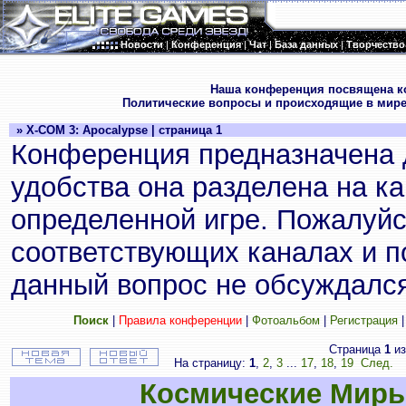
Новости
|
Конференция
|
Чат
|
База данных
|
Творчество
.
Наша конференция посвящена к
Политические вопросы и происходящие в мире
» X-COM 3: Apocalypse | страница 1
Конференция предназначена 
удобства она разделена на к
определенной игре. Пожалуйс
соответствующих каналах и по
данный вопрос не обсуждался
Поиск
|
Правила конференции
|
Фотоальбом
|
Регистрация
Страница
1
и
На страницу:
1
,
2
,
3
...
17
,
18
,
19
След.
П
Космические Мир