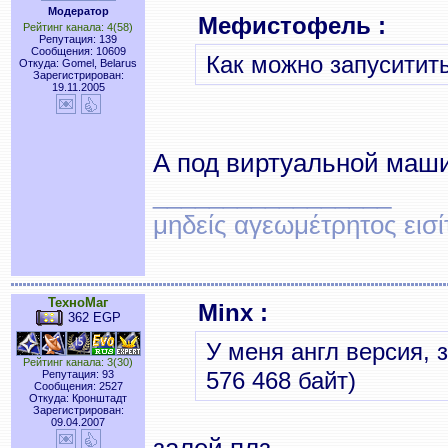
Модератор
Мефистофель :
Рейтинг канала: 4(58)
Репутация: 139
Сообщения: 10609
Как можно запуситит
Откуда: Gomel, Belarus
Зарегистрирован:
19.11.2005
А под виртуальной маши
_________________
μηδείς αγεωμέτρητος εισ
ТехноМаг
Minx :
362 EGP
У меня англ версия, 
Рейтинг канала: 3(30)
576 468 байт)
Репутация: 93
Сообщения: 2527
Откуда: Кронштадт
Зарегистрирован:
09.04.2007