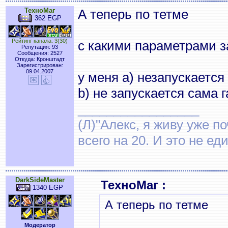
ТехноМаг
А теперь по тетме
362 EGP
Рейтинг канала: 3(30)
с какими параметрами з
Репутация: 93
Сообщения: 2527
Откуда: Кронштадт
Зарегистрирован:
09.04.2007
у меня а) незапускаетс
b) не запускается сама 
_________________
(Л)"Алекс, я живу уже по
всего на 20. И это не е
DarkSideMaster
ТехноМаг :
1340 EGP
А теперь по тетме
Модератор