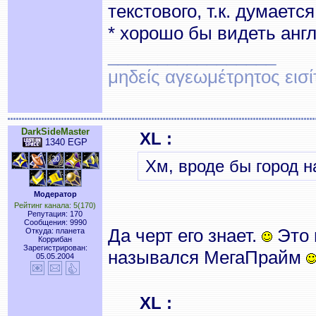
текстового, т.к. думаетс
* хорошо бы видеть анг
_________________
μηδείς αγεωμέτρητος εισ
DarkSideMaster
XL :
1340 EGP
Хм, вроде бы город 
Модератор
Рейтинг канала: 5(170)
Репутация: 170
Сообщения: 9990
Да черт его знает.
Это 
Откуда: планета
Коррибан
Зарегистрирован:
назывался МегаПрайм
05.05.2004
XL :