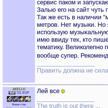
сервис паком и запускаю
Залью его на сайт чуть 
Так же есть в наличии "
метров. Нет музыки. Но 
использую музыкальную
имю ввиду тех, кто пиш
тематику. Великолепно 
вообще супер. Рекомен
_________________
Править должна не сила,
AKELLO
Лей все
721 EGP
_________________
The truth is out there ...
Вожак стаи