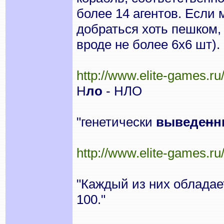
более 14 агентов. Если 
добраться хоть пешком, 
вроде не более 6х6 шт).
http://www.elite-games.r
Н
ло
- НЛО
"генетически
выведе
н
н
http://www.elite-games.r
"Каждый из них обладае
100."