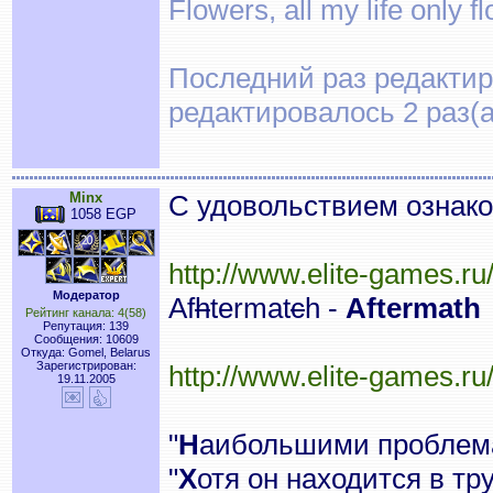
Flowers, all my life only f
Последний раз редактиро
редактировалось 2 раз(а
Minx
С удовольствием ознако
1058 EGP
http://www.elite-games.r
Модератор
Af
h
tеrmat
c
h -
Aftermath
Рейтинг канала: 4(58)
Репутация: 139
Сообщения: 10609
Откуда: Gomel, Belarus
Зарегистрирован:
http://www.elite-games.r
19.11.2005
"
Н
аибольшими проблем
"
Х
отя он находится в тр