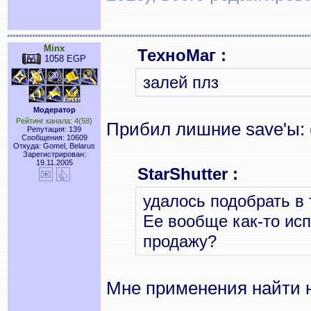
Minx
ТехноМаг :
1058 EGP
залей плз
Модератор
Рейтинг канала: 4(58)
Прибил лишние save'ы:
Репутация: 139
Сообщения: 10609
Откуда: Gomel, Belarus
Зарегистрирован:
19.11.2005
StarShutter :
удалось подобрать в
Ее вообще как-то ис
продажу?
Мне применения найти н