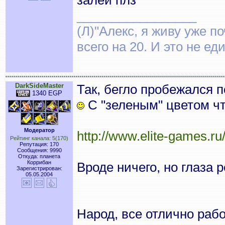
залей плз
_________________
(Л)"Алекс, я живу уже по
всего на 20. И это не е
DarkSideMaster
Так, бегло пробежался 
1340 EGP
С "зеленым" цветом чт
Модератор
http://www.elite-games.r
Рейтинг канала: 5(170)
Репутация: 170
Сообщения: 9990
Откуда: планета
Коррибан
Вроде ничего, но глаза 
Зарегистрирован:
05.05.2004
Народ, все отлично рабо