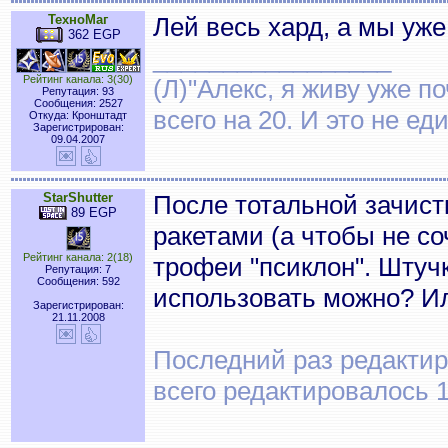
ТехноМаг
Лей весь хард, а мы уж
362 EGP
_________________
Рейтинг канала: 3(30)
(Л)"Алекс, я живу уже по
Репутация: 93
Сообщения: 2527
всего на 20. И это не е
Откуда: Кронштадт
Зарегистрирован:
09.04.2007
StarShutter
После тотальной зачист
89 EGP
ракетами (а чтобы не с
Рейтинг канала: 2(18)
трофеи "псиклон". Штуч
Репутация: 7
Сообщения: 592
использовать можно? Ил
Зарегистрирован:
21.11.2008
Последний раз редактиро
всего редактировалось 1