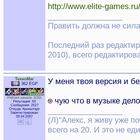
http://www.elite-games.r
_________________
Править должна не сила,
Последний раз редактиро
2010), всего редактиров
ТехноМаг
У меня твоя версия и бе
362 EGP
Рейтинг канала: 3(30)
чую что в музыке дело.
Репутация: 93
Сообщения: 2527
_________________
Откуда: Кронштадт
Зарегистрирован:
09.04.2007
(Л)"Алекс, я живу уже по
всего на 20. И это не е