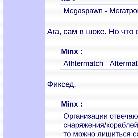
Megaspawn - Мегатро
Ага, сам в шоке. Но что 
Minx :
Afhtеrmatch - Afterma
Фиксед.
Minx :
Организации отвечают
снаряжения/кораблей/
то можно лишиться с