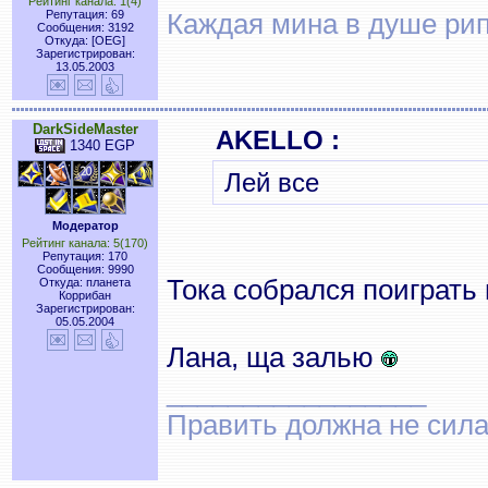
Рейтинг канала: 1(4)
Репутация: 69
Каждая мина в душе рип
Сообщения: 3192
Откуда: [OEG]
Зарегистрирован:
13.05.2003
DarkSideMaster
AKELLO :
1340 EGP
Лей все
Модератор
Рейтинг канала: 5(170)
Репутация: 170
Сообщения: 9990
Тока собрался поиграть
Откуда: планета
Коррибан
Зарегистрирован:
05.05.2004
Лана, ща залью
_________________
Править должна не сила,