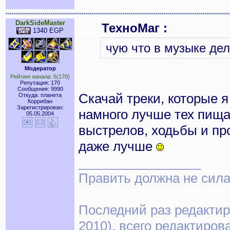
DarkSideMaster
ТехноМаг :
1340 EGP
чую что в музыке дело
Модератор
Рейтинг канала: 5(170)
Репутация: 170
Сообщения: 9990
Скачай треки, которые 
Откуда: планета
Коррибан
Зарегистрирован:
намного лучше тех пища
05.05.2004
выстрелов, ходьбы и проч
даже лучше
_________________
Править должна не сила,
Последний раз редактиро
2010), всего редактиров