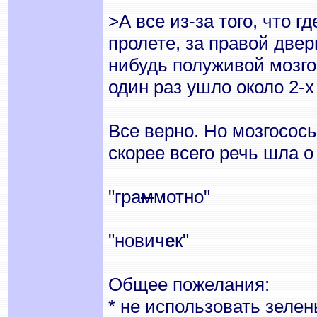
>А все из-за того, что г
пролете, за правой две
нибудь полуживой мозго
один раз ушло около 2-х
Все верно. Но мозгососы
скорее всего речь шла о
"гра
м
мотно"
"нович
е
к"
Общее пожелания:
* не использовать зеле