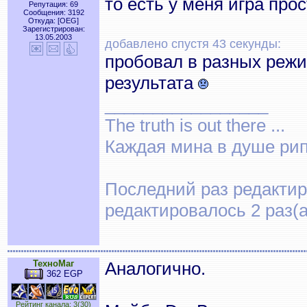
то есть у меня игра про
Репутация: 69
Сообщения: 3192
Откуда: [OEG]
Зарегистрирован:
13.05.2003
добавлено спустя 43 секунды:
пробовал в разных режи
результата
_________________
The truth is out there ...
Каждая мина в душе рип
Последний раз редактиро
редактировалось 2 раз(а
ТехноМаг
Аналогично.
362 EGP
Рейтинг канала: 3(30)