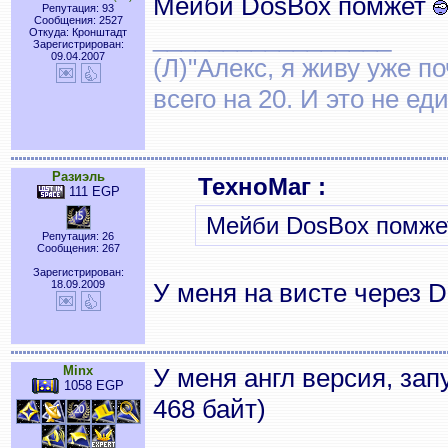
Мейби DosBox помжет
Репутация: 93
Сообщения: 2527
_________________
Откуда: Кронштадт
Зарегистрирован:
09.04.2007
(Л)"Алекс, я живу уже по
всего на 20. И это не е
Разиэль
ТехноМаг :
111 EGP
Мейби DosBox помже
Репутация: 26
Сообщения: 267
Зарегистрирован:
18.09.2009
У меня на висте через 
Minx
У меня англ версия, зап
1058 EGP
468 байт)