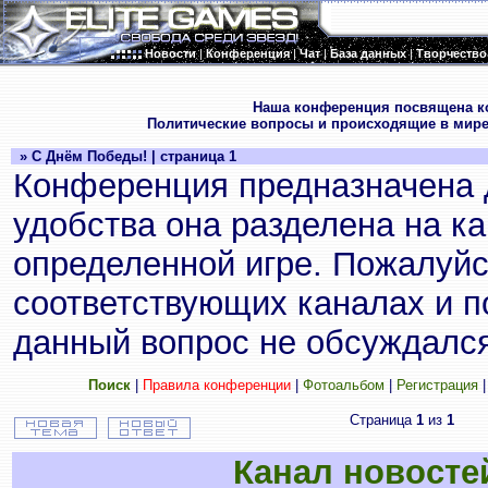
Новости
|
Конференция
|
Чат
|
База данных
|
Творчество
.
Наша конференция посвящена к
Политические вопросы и происходящие в мире
» С Днём Победы! | страница 1
Конференция предназначена 
удобства она разделена на к
определенной игре. Пожалуйс
соответствующих каналах и по
данный вопрос не обсуждался
Поиск
|
Правила конференции
|
Фотоальбом
|
Регистрация
Страница
1
из
1
Канал новосте