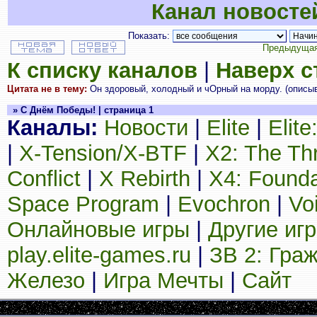
Канал новосте
Показать:
Предыдущая
К списку каналов
|
Наверх 
Цитата не в тему:
Он здоровый, холодный и чОрный на морду. (описыв
» С Днём Победы! | страница 1
Каналы:
Новости
|
Elite
|
Elit
|
X-Tension/X-BTF
|
X2: The Th
Conflict
|
X Rebirth
|
X4: Founda
Space Program
|
Evochron
|
Vo
Онлайновые игры
|
Другие иг
play.elite-games.ru
|
ЗВ 2: Гра
Железо
|
Игра Мечты
|
Сайт