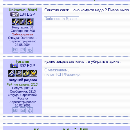
Unknown_Mord
Собстно сабж....оно кому-то надо ? Пиара было..
184 EGP
_________________
Darkness In Space...
Репутация: 38
Сообщения: 800
Заблокирован
Откуда: Darkness...
Зарегистрирован:
24.08.2004
Faramir
нужно закрывать канал, и убирать в архив.
392 EGP
_________________
С уважением,
пилот ГСП Фарамир.
Ведущий раздела
Рейтинг канала: 2(10)
Репутация: 94
Сообщения: 3213
Откуда: Стрежевой,
Россия
Зарегистрирован:
16.02.2001