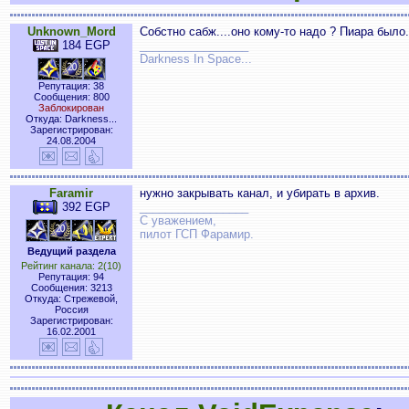
Unknown_Mord
Собстно сабж....оно кому-то надо ? Пиара было..
184 EGP
_________________
Darkness In Space...
Репутация: 38
Сообщения: 800
Заблокирован
Откуда: Darkness...
Зарегистрирован:
24.08.2004
Faramir
нужно закрывать канал, и убирать в архив.
392 EGP
_________________
С уважением,
пилот ГСП Фарамир.
Ведущий раздела
Рейтинг канала: 2(10)
Репутация: 94
Сообщения: 3213
Откуда: Стрежевой,
Россия
Зарегистрирован:
16.02.2001