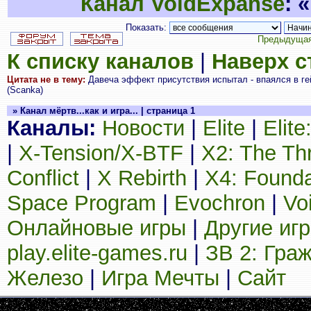
Канал VoidExpanse
: 
Показать:
Предыдущая
К списку каналов
|
Наверх 
Цитата не в тему:
Давеча эффект присутствия испытал - впаялся в ге
(Scanka)
» Канал мёртв...как и игра... | страница 1
Каналы:
Новости
|
Elite
|
Elit
|
X-Tension/X-BTF
|
X2: The Th
Conflict
|
X Rebirth
|
X4: Founda
Space Program
|
Evochron
|
Vo
Онлайновые игры
|
Другие иг
play.elite-games.ru
|
ЗВ 2: Гра
Железо
|
Игра Мечты
|
Сайт