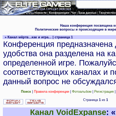
Новости
|
Конференция
|
Чат
|
База данных
|
Творчество
.
Наша конференция посвящена к
Политические вопросы и происходящие в мире
» Канал мёртв...как и игра... | страница 1
Конференция предназначена 
удобства она разделена на к
определенной игре. Пожалуйс
соответствующих каналах и по
данный вопрос не обсуждался
Поиск
|
Правила конференции
|
Фотоальбом
|
Регистрация
Страница
1
из
1
Канал VoidExpanse
: 