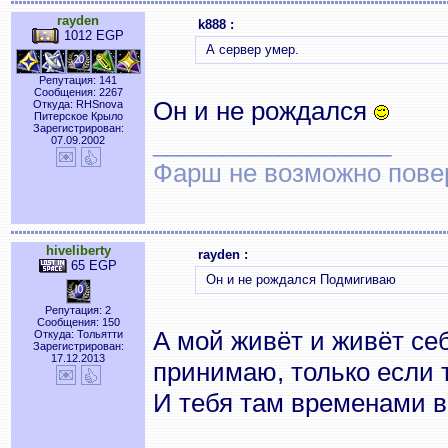
rayden
k888 :
1012 EGP
А сервер умер.
Репутация: 141
Сообщения: 2267
Он и не рождался
Откуда: RHSnova
Питерское Крыло
Зарегистрирован:
_________________
07.09.2002
Фарш не возможно повер
hiveliberty
rayden :
65 EGP
Он и не рождался Подмигиваю
Репутация: 2
Сообщения: 150
А мой живёт и живёт се
Откуда: Тольятти
Зарегистрирован:
17.12.2013
принимаю, только если т
И тебя там временами 