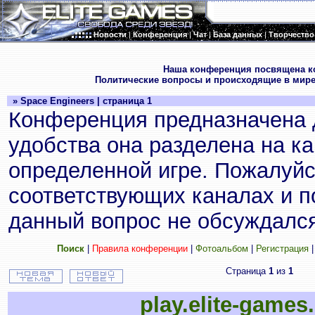
Новости
|
Конференция
|
Чат
|
База данных
|
Творчество
.
Наша конференция посвящена к
Политические вопросы и происходящие в мире
» Space Engineers | страница 1
Конференция предназначена 
удобства она разделена на к
определенной игре. Пожалуйс
соответствующих каналах и по
данный вопрос не обсуждался
Поиск
|
Правила конференции
|
Фотоальбом
|
Регистрация
Страница
1
из
1
play.elite-games