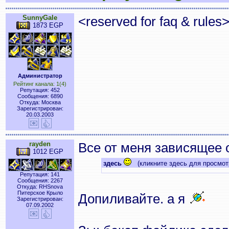
SunnyGale
<reserved for faq & rules
1873 EGP
Администратор
Рейтинг канала: 1(4)
Репутация: 452
Сообщения: 6890
Откуда: Москва
Зарегистрирован:
20.03.2003
rayden
Все от меня зависящее 
1012 EGP
здесь
(кликните здесь для просмот
Репутация: 141
Сообщения: 2267
Откуда: RHSnova
Питерское Крыло
Допиливайте. а я
Зарегистрирован:
07.09.2002