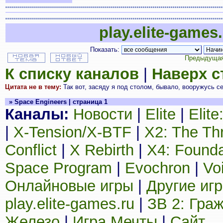
play.elite-games
Показать:
Предыдущая
К списку каналов
|
Наверх 
Цитата не в тему:
Так вот, засяду я под столом, бывало, вооружусь 
» Space Engineers | страница 1
Каналы:
Новости
|
Elite
|
Elit
|
X-Tension/X-BTF
|
X2: The Th
Conflict
|
X Rebirth
|
X4: Founda
Space Program
|
Evochron
|
Vo
Онлайновые игры
|
Другие иг
play.elite-games.ru
|
ЗВ 2: Гра
Железо
|
Игра Мечты
|
Сайт