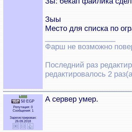
Зы: бекап файлика сде
Зыы
Место для списка по ог
_________________
Фарш не возможно повер
Последний раз редактиро
редактировалось 2 раз(а
k888
А сервер умер.
50 EGP
Репутация: 0
Сообщения: 1
Зарегистрирован:
26.09.2018