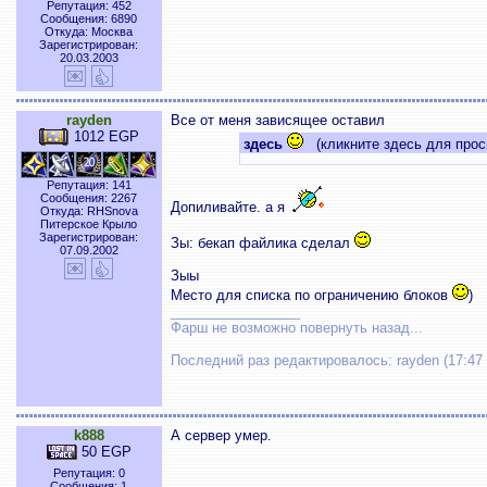
Репутация: 452
Сообщения: 6890
Откуда: Москва
Зарегистрирован:
20.03.2003
rayden
Все от меня зависящее оставил
1012 EGP
здесь
(кликните здесь для прос
Репутация: 141
Сообщения: 2267
Допиливайте. а я
Откуда: RHSnova
Питерское Крыло
Зарегистрирован:
Зы: бекап файлика сделал
07.09.2002
Зыы
Место для списка по ограничению блоков
)
_________________
Фарш не возможно повернуть назад...
Последний раз редактировалось: rayden (17:47 
k888
А сервер умер.
50 EGP
Репутация: 0
Сообщения: 1