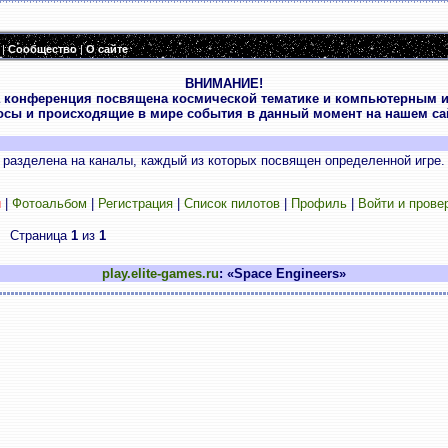
|
Сообщество
|
О сайте
ВНИМАНИЕ!
 конференция посвящена космической тематике и компьютерным и
осы и происходящие в мире события в данный момент на нашем сай
разделена на каналы, каждый из которых посвящен определенной игре.
и
|
Фотоальбом
|
Регистрация
|
Список пилотов
|
Профиль
|
Войти и прове
Страница
1
из
1
play.elite-games.ru
: «Space Engineers»