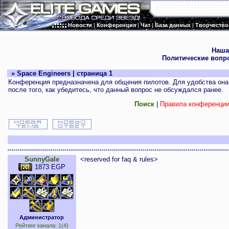
Новости
|
Конференция
|
Чат
|
База данных
|
Творчество
.
Наша
Политические вопр
» Space Engineers | страница 1
Конференция предназначена для общения пилотов. Для удобства она 
после того, как убедитесь, что данный вопрос не обсуждался ранее.
Поиск
|
Правила конференци
SunnyGale
<reserved for faq & rules>
1873 EGP
Администратор
Рейтинг канала: 1(4)