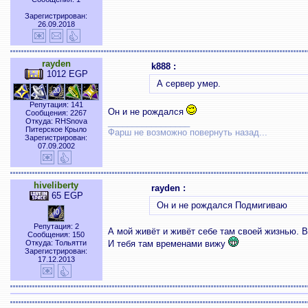
Зарегистрирован:
26.09.2018
rayden
k888 :
1012 EGP
А сервер умер.
Репутация: 141
Он и не рождался
Сообщения: 2267
Откуда: RHSnova
_________________
Питерское Крыло
Фарш не возможно повернуть назад...
Зарегистрирован:
07.09.2002
hiveliberty
rayden :
65 EGP
Он и не рождался Подмигиваю
Репутация: 2
А мой живёт и живёт себе там своей жизнью. В
Сообщения: 150
Откуда: Тольятти
И тебя там временами вижу
Зарегистрирован:
17.12.2013