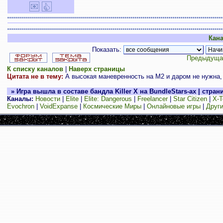
Кана
Показать:
Предыдуща
К списку каналов
|
Наверх страницы
Цитата не в тему:
А высокая маневренность на М2 и даром не нужна, он
» Игра вышла в составе бандла Killer X на BundleStars-ах | стран
Каналы:
Новости
|
Elite
|
Elite: Dangerous
|
Freelancer
|
Star Citizen
|
X-T
Evochron
|
VoidExpanse
|
Космические Миры
|
Онлайновые игры
|
Други