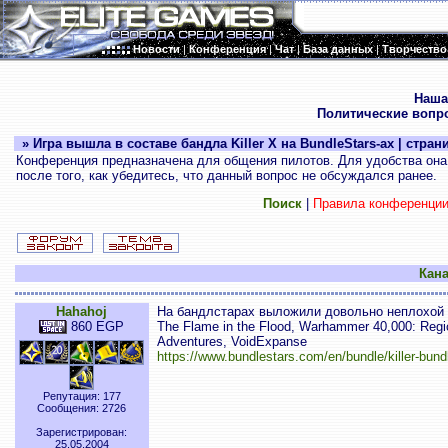
Новости
|
Конференция
|
Чат
|
База данных
|
Творчество
.
Наша
Политические вопр
» Игра вышла в составе бандла Killer X на BundleStars-ах | стран
Конференция предназначена для общения пилотов. Для удобства она 
после того, как убедитесь, что данный вопрос не обсуждался ранее.
Поиск
|
Правила конференци
Кана
Hahahoj
На бандлстарах выложили довольно неплохой б
860 EGP
The Flame in the Flood, Warhammer 40,000: Regic
Adventures, VoidExpanse
https://www.bundlestars.com/en/bundle/killer-bund
Репутация: 177
Сообщения: 2726
Зарегистрирован:
25.05.2004