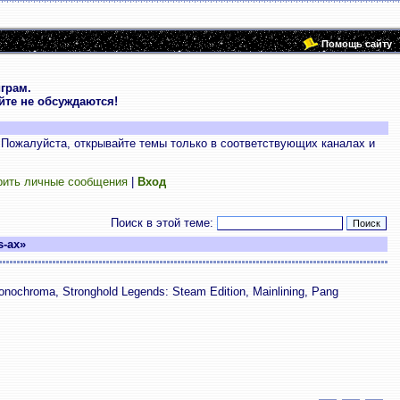
Помощь сайту
грам.
те не обсуждаются!
 Пожалуйста, открывайте темы только в соответствующих каналах и
рить личные сообщения
|
Вход
Поиск в этой теме:
s-ах»
onochroma, Stronghold Legends: Steam Edition, Mainlining, Pang