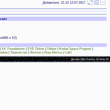
Добавлено: 21:22 12-07-2017
s-ах»
or666 о Х2)
|
X4: Foundations
|
EVE Online
|
Orbiter
|
Kerbal Space Program
|
война
|
Творчество
|
Железо
|
Игра Мечты
|
Сайт
Дизайн Elite Games V5 beta.18