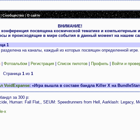
|
Сообщество
|
О сайте
ВНИМАНИЕ!
 конференция посвящена космической тематике и компьютерным и
осы и происходящие в мире события в данный момент на нашем сай
ица 1
разделена на каналы, каждый из которых посвящен определенной игре.
и
|
Фотоальбом
|
Регистрация
|
Список пилотов
|
Профиль
|
Войти и прове
Страница
1
из
1
л VoidExpanse
: «Игра вышла в составе бандла Killer X на BundleStar
андл за 300 р:
ide, Human: Fall Flat,, SEUM: Speedrunners from Hell, Aarklash: Legacy, M
le-x