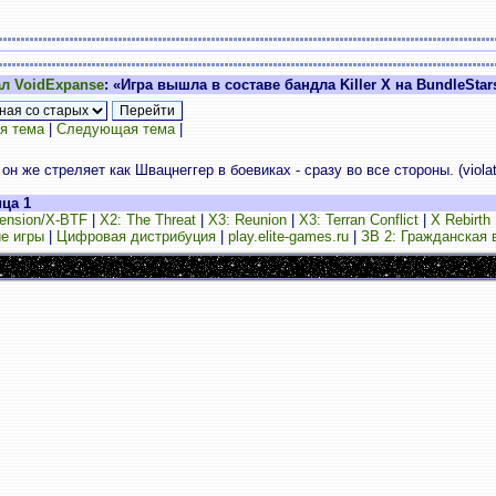
л VoidExpanse
: «Игра вышла в составе бандла Killer X на BundleStar
я тема
|
Следующая тема
|
 же стреляет как Швацнеггер в боевиках - сразу во все стороны. (violat
ица 1
ension/X-BTF
|
X2: The Threat
|
X3: Reunion
|
X3: Terran Conflict
|
X Rebirth
е игры
|
Цифровая дистрибуция
|
play.elite-games.ru
|
ЗВ 2: Гражданская 