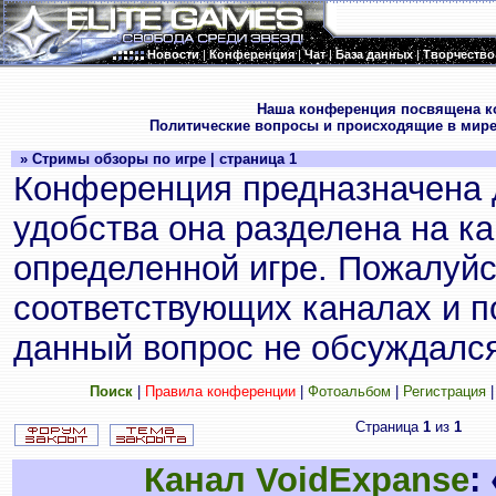
Новости
|
Конференция
|
Чат
|
База данных
|
Творчество
.
Наша конференция посвящена к
Политические вопросы и происходящие в мире
» Стримы обзоры по игре | страница 1
Конференция предназначена 
удобства она разделена на к
определенной игре. Пожалуйс
соответствующих каналах и по
данный вопрос не обсуждался
Поиск
|
Правила конференции
|
Фотоальбом
|
Регистрация
Страница
1
из
1
Канал VoidExpanse
: