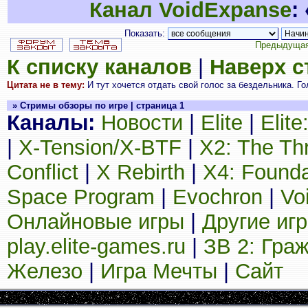
Канал VoidExpanse
:
Показать:
Предыдущая
К списку каналов
|
Наверх 
Цитата не в тему:
И тут хочется отдать свой голос за бездельника. Го
» Стримы обзоры по игре | страница 1
Каналы:
Новости
|
Elite
|
Elit
|
X-Tension/X-BTF
|
X2: The Th
Conflict
|
X Rebirth
|
X4: Founda
Space Program
|
Evochron
|
Vo
Онлайновые игры
|
Другие иг
play.elite-games.ru
|
ЗВ 2: Гра
Железо
|
Игра Мечты
|
Сайт