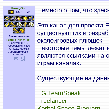
SunnyGale
Немного о том, что здес
1873 EGP
Это канал для проекта 
существующих и разраб
Администратор
околоигровых плюшек.
Рейтинг канала: 1(4)
Репутация: 452
Сообщения: 6890
Некоторые темы лежат н
Откуда: Москва
Зарегистрирован:
являются ссылками на 
20.03.2003
играм каналах.
Существующие на данны
EG TeamSpeak
Freelancer
Kerbal Space Program