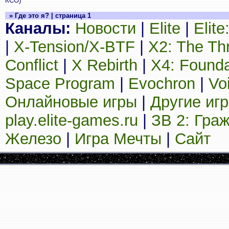
КСО)
» Где это я? | страница 1
Каналы:
Новости
|
Elite
|
Elit
|
X-Tension/X-BTF
|
X2: The Th
Conflict
|
X Rebirth
|
X4: Founda
Space Program
|
Evochron
|
Vo
Онлайновые игры
|
Другие иг
play.elite-games.ru
|
ЗВ 2: Гра
Железо
|
Игра Мечты
|
Сайт