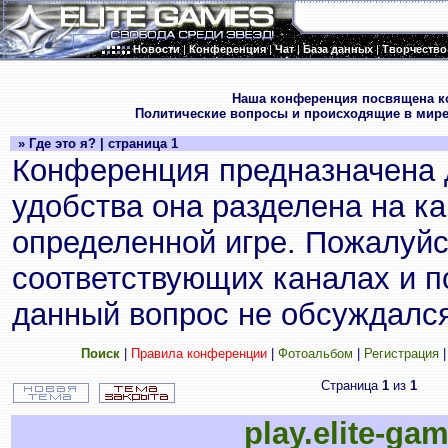
Новости
|
Конференция
|
Чат
|
База данных
|
Творчество
.
Наша конференция посвящена к
Политические вопросы и происходящие в мире
» Где это я? | страница 1
Конференция предназначена 
удобства она разделена на к
определенной игре. Пожалуйс
соответствующих каналах и по
данный вопрос не обсуждался
Поиск
|
Правила конференции
|
Фотоальбом
|
Регистрация
Страница
1
из
1
play.elite-ga