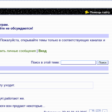
Помощь сайту
грам.
те не обсуждаются!
 Пожалуйста, открывайте темы только в соответствующих каналах и
рить личные сообщения
|
Вход
Поиск в этой теме:
ту уходит.
дят,работают же.
оги вон продают некоторые...