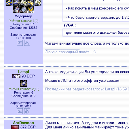
- Как понять в чём конкретно его су
Модератор
- Что было такого в версиях до 1.7
Рейтинг канала: 1(9)
Репутация: 37
sVGA :
Сообщения: 12352
для меня майн это шикарная базова
Зарегистрирован:
17.10.2004
Читаем внимательно все слова, а не только зн
_________________
Люблю свободный полёт... :)
Latspl
А какие модификации Вы уже сделали на осно
90 EGP
Можно в ЛС, а то это оффтоп уже совсем.
Последний раз редактировалось: Latspl (18:59 
Рейтинг канала: 2(13)
Репутация: 6
Сообщения: 812
Зарегистрирован:
08.01.2014
AnrDaemon
Лично мы - никаких. А видели и играли - много 
872 EGP
Для меня лично ванильный майнкрафт тоже убо