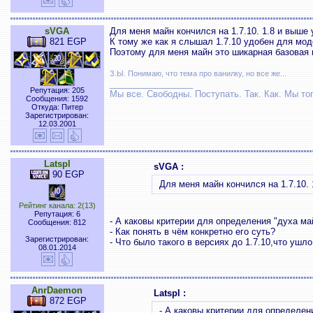
sVGA
Для меня майн кончился на 1.7.10. 1.8 и выше 
821 EGP
К тому же как я слышал 1.7.10 удобен для мод
Поэтому для меня майн это шикарная базовая 
З.Ы. Понимаю, что тема про ванилку, но все же...
_________________
Репутация: 205
Мы все. Свободны. Поступать. Так. Как. Мы тог
Сообщения: 1592
Откуда: Питер
Зарегистрирован:
12.03.2001
Latspl
sVGA :
90 EGP
Для меня майн кончился на 1.7.10. 
Рейтинг канала: 2(13)
Репутация: 6
- А каковы критерии для определения "духа ма
Сообщения: 812
- Как понять в чём конкретно его суть?
Зарегистрирован:
- Что было такого в версиях до 1.7.10,что ушл
08.01.2014
AnrDaemon
Latspl :
872 EGP
- А каковы критерии для определен