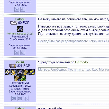
Зарегистрирован:
17.10.2004
Latspl
Не вижу ничего не логичного там, на мой взгл
90 EGP
Наверно тут всё зависит от того, зачем оно на
А для постройки различных схем в игре,вполне
Где-то выше я ссылку давал на ютуб канал чел
Рейтинг канала: 2(13)
Репутация: 6
Сообщения: 812
Последний раз редактировалось: Latspl (09:41 
Зарегистрирован:
08.01.2014
sVGA
Я редстоун осваивал по
GKrond'у
821 EGP
_________________
Мы все. Свободны. Поступать. Так. Как. Мы тог
Репутация: 205
Сообщения: 1592
Откуда: Питер
Зарегистрирован:
12.03.2001
Latspl
я как раз об нём