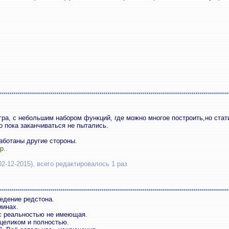
гра, с небольшим набором функций, где можно многое построить,но стат
о пока заканчиваться не пытались.
аботаны другие стороны.
р..
02-12-2015), всего редактировалось 1 раз
едение редстона.
минах.
 с реальностью не имеющая.
 целиком и полностью.