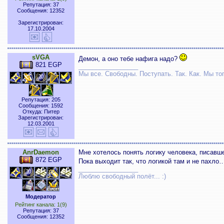
Репутация: 37
Сообщения: 12352
Зарегистрирован:
17.10.2004
sVGA
Демон, а оно тебе нафига надо?
821 EGP
_________________
Мы все. Свободны. Поступать. Так. Как. Мы тог
Репутация: 205
Сообщения: 1592
Откуда: Питер
Зарегистрирован:
12.03.2001
AnrDaemon
Мне хотелось понять логику человека, писавше
872 EGP
Пока выходит так, что логикой там и не пахло
_________________
Люблю свободный полёт... :)
Модератор
Рейтинг канала: 1(9)
Репутация: 37
Сообщения: 12352