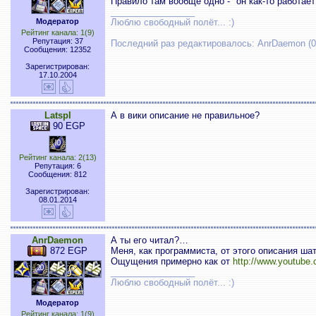
Правило там вообще одно - "он как-то работает
_________________
Модератор
Люблю свободный полёт... :)
Рейтинг канала: 1(9)
Репутация: 37
Последний раз редактировалось: AnrDaemon (03
Сообщения: 12352
Зарегистрирован:
17.10.2004
Latspl
А в вики описание не правильное?
90 EGP
Рейтинг канала: 2(13)
Репутация: 6
Сообщения: 812
Зарегистрирован:
08.01.2014
AnrDaemon
А ты его читал?…
872 EGP
Меня, как программиста, от этого описания шат
Ощущения примерно как от
http://www.youtub
_________________
Люблю свободный полёт... :)
Модератор
Рейтинг канала: 1(9)