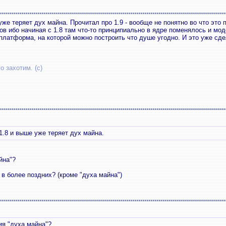
уже теряет дух майна. Прочитал про 1.9 - вообще не понятно во что это 
ов ибо начиная с 1.8 там что-то принципиально в ядре поменялось и мо
платформа, на которой можно построить что душе угодно. И это уже сд
о захотим. (с)
1.8 и выше уже теряет дух майна.
йна"?
о в более поздних? (кроме "духа майна")
ия "духа майна"?