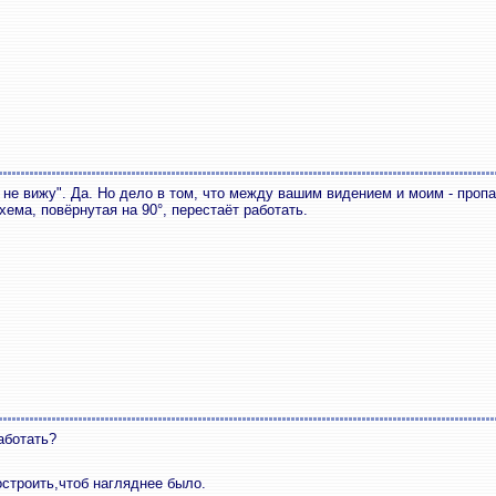
"я не вижу". Да. Но дело в том, что между вашим видением и моим - проп
ема, повёрнутая на 90°, перестаёт работать.
аботать?
строить,чтоб нагляднее было.