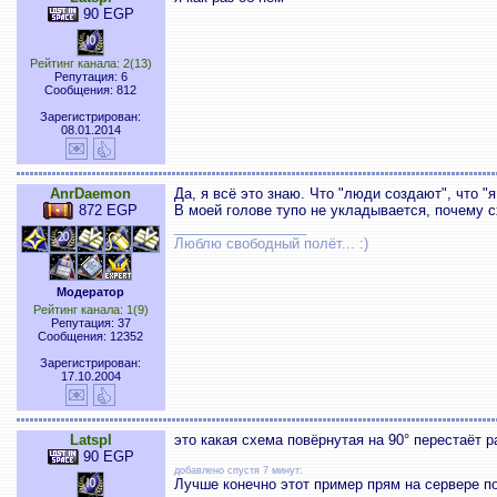
90 EGP
Рейтинг канала: 2(13)
Репутация: 6
Сообщения: 812
Зарегистрирован:
08.01.2014
AnrDaemon
Да, я всё это знаю. Что "люди создают", что 
872 EGP
В моей голове тупо не укладывается, почему сх
_________________
Люблю свободный полёт... :)
Модератор
Рейтинг канала: 1(9)
Репутация: 37
Сообщения: 12352
Зарегистрирован:
17.10.2004
Latspl
это какая схема повёрнутая на 90° перестаёт р
90 EGP
добавлено спустя 7 минут:
Лучше конечно этот пример прям на сервере по