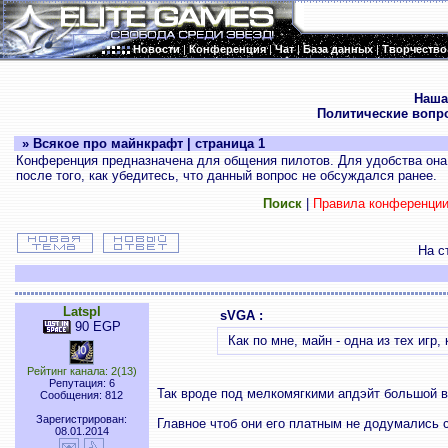
Новости
|
Конференция
|
Чат
|
База данных
|
Творчество
.
Наша
Политические вопр
» Всякое про майнкрафт | страница 1
Конференция предназначена для общения пилотов. Для удобства она 
после того, как убедитесь, что данный вопрос не обсуждался ранее.
Поиск
|
Правила конференци
На с
Latspl
sVGA :
90 EGP
Как по мне, майн - одна из тех игр
Рейтинг канала: 2(13)
Репутация: 6
Так вроде под мелкомягкими апдэйт большой вы
Сообщения: 812
Зарегистрирован:
Главное чтоб они его платным не додумались с
08.01.2014