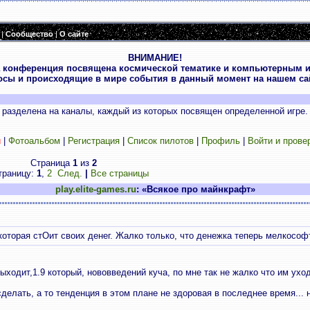
|
Сообщество
|
О сайте
ВНИМАНИЕ!
 конференция посвящена космической тематике и компьютерным и
осы и происходящие в мире события в данный момент на нашем сай
разделена на каналы, каждый из которых посвящен определенной игре.
и
|
Фотоальбом
|
Регистрация
|
Список пилотов
|
Профиль
|
Войти и прове
Страница
1
из
2
траницу:
1
,
2
След.
|
Все страницы
play.elite-games.ru
: «Всякое про майнкрафт»
, которая стОит своих денег. Жалко только, что денежка теперь мелкософ
ходит,1.9 который, нововведений куча, по мне так не жалко что им ухо
делать, а то тенденция в этом плане не здоровая в последнее время... н