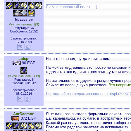
_________________
Люблю свободный полёт... :)
Модератор
Рейтинг канала: 1(9)
Репутация: 37
Сообщения: 12352
Зарегистрирован:
17.10.2004
Latspl
Ничего не понял, ну да и фик с ним.
90 EGP
На мой взгляд ванила это просто не сложная и
годами,так как идеи что построить,у меня личн
Рейтинг канала: 2(13)
Репутация: 6
На остальное есть другие игры,где лучше прор
Сообщения: 812
Сейчас их вообще куча развелась.
Это наприме
Зарегистрирован:
Последний раз редактировалось: Latspl (20:37 
08.01.2014
AnrDaemon
Я не один раз пытался формально описать пов
872 EGP
Да, карандашом, на бумаге, в абстрактных тер
Каждый раз получалась херня, ничего общего
Потому что редстон работает на исключениях,