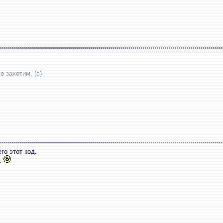
о захотим. (с)
го этот код.
…