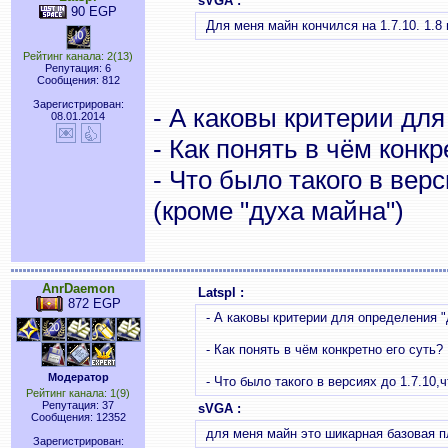
sVGA :
90 EGP
Для меня майн кончился на 1.7.10. 1.8
Рейтинг канала: 2(13)
Репутация: 6
Сообщения: 812
Зарегистрирован:
- А каковы критерии дл
08.01.2014
- Как понять в чём конкр
- Что было такого в вер
(кроме "духа майна")
AnrDaemon
Latspl :
872 EGP
- А каковы критерии для определения 
- Как понять в чём конкретно его суть?
Модератор
- Что было такого в версиях до 1.7.10,
Рейтинг канала: 1(9)
Репутация: 37
sVGA :
Сообщения: 12352
для меня майн это шикарная базовая п
Зарегистрирован: