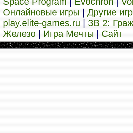
Space Program
|
Evochron
|
Vo
Онлайновые игры
|
Другие иг
play.elite-games.ru
|
ЗВ 2: Гра
Железо
|
Игра Мечты
|
Сайт