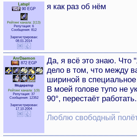
Latspl
я как раз об нём
90 EGP
Рейтинг канала: 2(13)
Репутация: 6
Сообщения: 812
Зарегистрирован:
08.01.2014
AnrDaemon
Да, я всё это знаю. Что 
872 EGP
дело в том, что между 
шириной в специальное
Модератор
В моей голове тупо не у
Рейтинг канала: 1(9)
Репутация: 37
90°, перестаёт работать.
Сообщения: 12352
Зарегистрирован:
_________________
17.10.2004
Люблю свободный полёт..