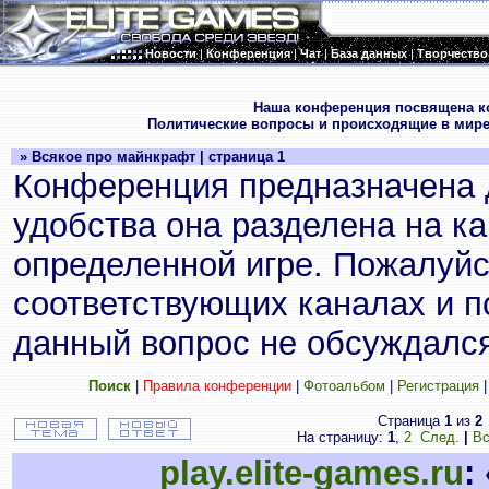
Новости
|
Конференция
|
Чат
|
База данных
|
Творчество
.
Наша конференция посвящена к
Политические вопросы и происходящие в мире
» Всякое про майнкрафт | страница 1
Конференция предназначена 
удобства она разделена на к
определенной игре. Пожалуйс
соответствующих каналах и по
данный вопрос не обсуждался
Поиск
|
Правила конференции
|
Фотоальбом
|
Регистрация
Страница
1
из
2
На страницу:
1
,
2
След.
|
Вс
play.elite-games.ru
: