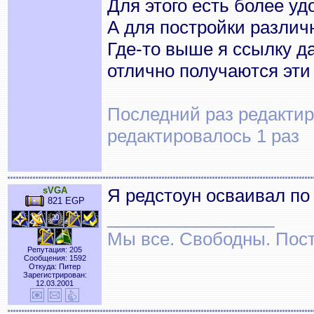
Для этого есть более уд
А для постройки различн
Где-то выше я ссылку да
отлично получаются эти
Последний раз редактиро
редактировалось 1 раз
sVGA
Я редстоун осваивал п
821 EGP
_________________
Мы все. Свободны. Посту
Репутация: 205
Сообщения: 1592
Откуда: Питер
Зарегистрирован:
12.03.2001