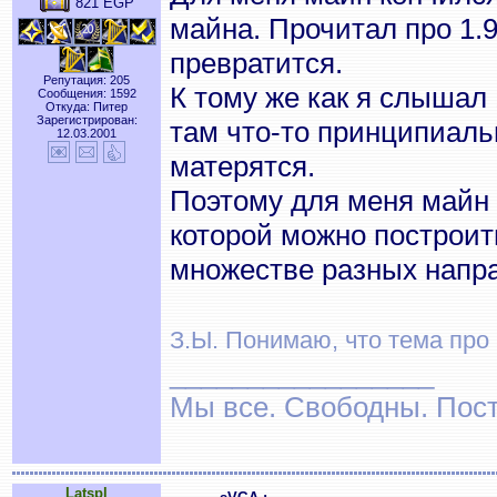
821 EGP
майна. Прочитал про 1.9
превратится.
Репутация: 205
К тому же как я слышал 
Сообщения: 1592
Откуда: Питер
Зарегистрирован:
там что-то принципиаль
12.03.2001
матерятся.
Поэтому для меня майн 
которой можно построить
множестве разных напр
З.Ы. Понимаю, что тема про в
_________________
Мы все. Свободны. Посту
Latspl