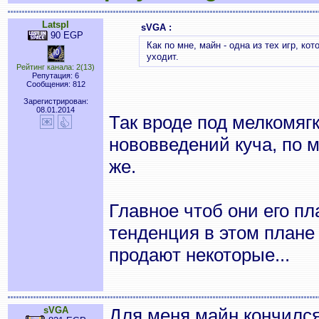
Latspl
sVGA :
90 EGP
Как по мне, майн - одна из тех игр, к
уходит.
Рейтинг канала: 2(13)
Репутация: 6
Сообщения: 812
Зарегистрирован:
08.01.2014
Так вроде под мелкомяг
нововведений куча, по м
же.
Главное чтоб они его пл
тенденция в этом плане 
продают некоторые...
sVGA
Для меня майн кончился 