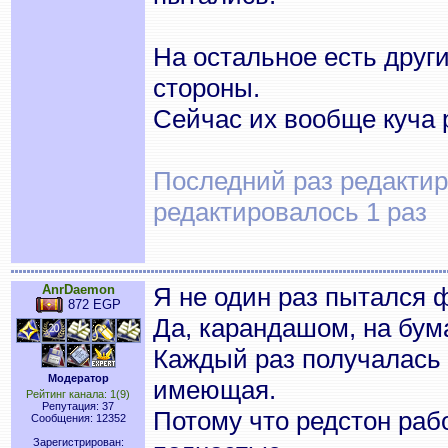
На остальное есть друг
стороны.
Сейчас их вообще куча 
Последний раз редактиро
редактировалось 1 раз
AnrDaemon
Я не один раз пытался 
872 EGP
Да, карандашом, на бума
Каждый раз получалась 
Модератор
имеющая.
Рейтинг канала: 1(9)
Репутация: 37
Потому что редстон раб
Сообщения: 12352
Зарегистрирован: