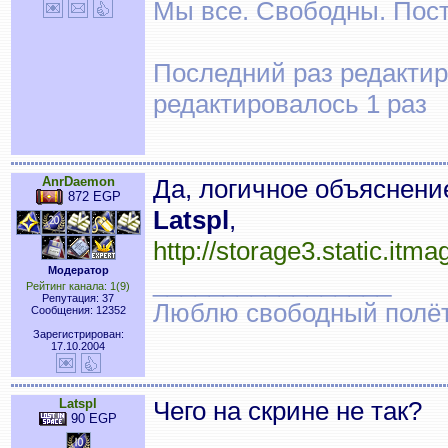
Мы все. Свободны. Посту
Последний раз редактиро
редактировалось 1 раз
AnrDaemon
Да, логичное объяснени
872 EGP
Latspl
,
http://storage3.static.i
Модератор
_________________
Рейтинг канала: 1(9)
Репутация: 37
Люблю свободный полёт..
Сообщения: 12352
Зарегистрирован:
17.10.2004
Latspl
Чего на скрине не так?
90 EGP