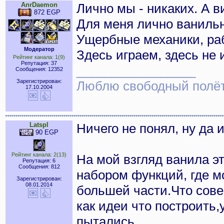
AnrDaemon
Лично мы - никаких. А ви
872 EGP
Для меня лично ванильн
Ущербные механики, ра
Модератор
Здесь играем, здесь не
Рейтинг канала: 1(9)
Репутация: 37
_________________
Сообщения: 12352
Зарегистрирован:
Люблю свободный полёт..
17.10.2004
Latspl
Ничего не понял, ну да 
90 EGP
Рейтинг канала: 2(13)
На мой взгляд ванила э
Репутация: 6
Сообщения: 812
набором функций, где м
Зарегистрирован:
08.01.2014
большей части.Что сове
как идеи что построить,
пытались.