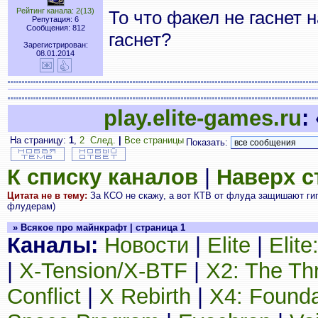
Рейтинг канала: 2(13)
То что факел не гаснет 
Репутация: 6
Сообщения: 812
гаснет?
Зарегистрирован:
08.01.2014
play.elite-games.ru
:
На страницу:
1
,
2
След.
|
Все страницы
Показать:
К списку каналов
|
Наверх 
Цитата не в тему:
За КСО не скажу, а вот КТВ от флуда защишают гига
флудерам)
» Всякое про майнкрафт | страница 1
Каналы:
Новости
|
Elite
|
Elit
|
X-Tension/X-BTF
|
X2: The Th
Conflict
|
X Rebirth
|
X4: Founda