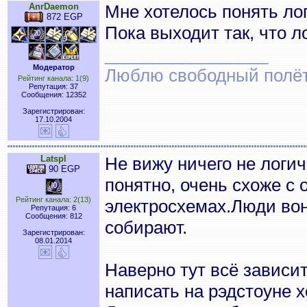
AnrDaemon
Мне хотелось понять лог
872 EGP
Пока выходит так, что 
_________________
Модератор
Люблю свободный полёт..
Рейтинг канала: 1(9)
Репутация: 37
Сообщения: 12352
Зарегистрирован:
17.10.2004
Latspl
Не вижу ничего не логич
90 EGP
понятно, очень схоже с
Рейтинг канала: 2(13)
электросхемах.Люди вон
Репутация: 6
Сообщения: 812
собирают.
Зарегистрирован:
08.01.2014
Наверно тут всё зависит
написать на рэдстоуне хо