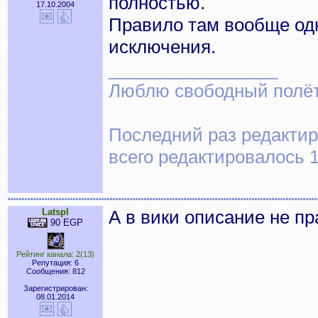
полностью.
17.10.2004
Правило там вообще одно
исключения.
_________________
Люблю свободный полёт..
Последний раз редактир
всего редактировалось 1
Latspl
А в вики описание не п
90 EGP
Рейтинг канала: 2(13)
Репутация: 6
Сообщения: 812
Зарегистрирован:
08.01.2014