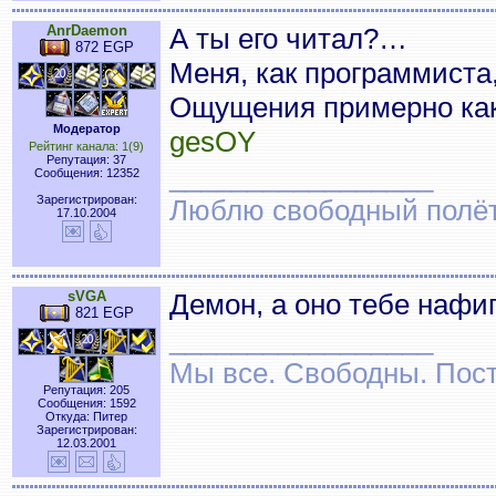
AnrDaemon
А ты его читал?…
872 EGP
Меня, как программиста,
Ощущения примерно ка
Модератор
gesOY
Рейтинг канала: 1(9)
Репутация: 37
_________________
Сообщения: 12352
Зарегистрирован:
Люблю свободный полёт..
17.10.2004
sVGA
Демон, а оно тебе нафи
821 EGP
_________________
Мы все. Свободны. Посту
Репутация: 205
Сообщения: 1592
Откуда: Питер
Зарегистрирован:
12.03.2001