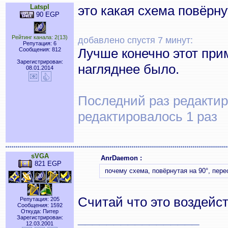
Latspl
это какая схема повёрну
90 EGP
Рейтинг канала: 2(13)
добавлено спустя 7 минут:
Репутация: 6
Лучше конечно этот при
Сообщения: 812
Зарегистрирован:
нагляднее было.
08.01.2014
Последний раз редактиро
редактировалось 1 раз
sVGA
AnrDaemon :
821 EGP
почему схема, повёрнутая на 90°, пере
Считай что это воздейс
Репутация: 205
Сообщения: 1592
Откуда: Питер
_________________
Зарегистрирован:
12.03.2001