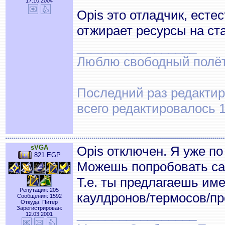
17.10.2004
Opis это отладчик, есте
отжирает ресурсы на ста
_________________
Люблю свободный полёт..
Последний раз редактир
всего редактировалось 1
sVGA
Opis отключен. Я уже по
821 EGP
Можешь попробовать с
Т.е. ты предлагаешь им
Репутация: 205
каулдронов/термосов/пр
Сообщения: 1592
Откуда: Питер
Зарегистрирован:
_________________
12.03.2001