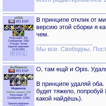
sVGA
В принципе отклик от 
821 EGP
версию этой сборки я ка
чем.
Репутация: 205
_________________
Сообщения: 1592
Откуда: Питер
Зарегистрирован:
Мы все. Свободны. Посту
12.03.2001
AnrDaemon
О, там ещй и Opis. Удал
872 EGP
В принципе удаляй оба. 
Модератор
будет тяжело, попробуй 
Рейтинг канала: 1(9)
Репутация: 37
какой найдёшь).
Сообщения: 12352
Зарегистрирован: