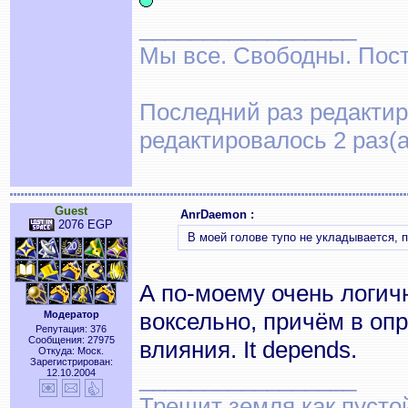
_________________
Мы все. Свободны. Посту
Последний раз редактиро
редактировалось 2 раз(а
Guest
AnrDaemon :
2076 EGP
В моей голове тупо не укладывается, п
А по-моему очень логич
воксельно, причём в оп
Модератор
Репутация: 376
Сообщения: 27975
влияния. It depends.
Откуда: Моск.
Зарегистрирован:
_________________
12.10.2004
Трещит земля как пусто