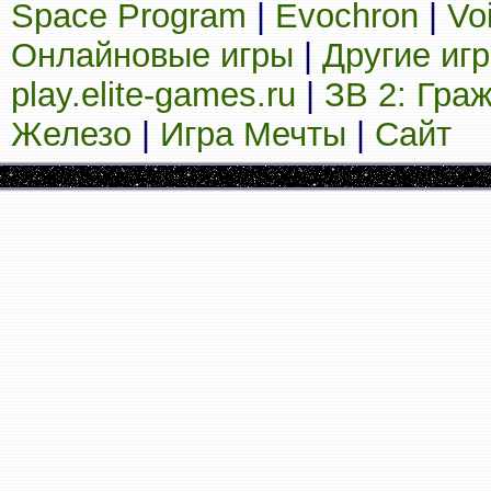
Space Program
|
Evochron
|
Vo
Онлайновые игры
|
Другие иг
play.elite-games.ru
|
ЗВ 2: Гра
Железо
|
Игра Мечты
|
Сайт