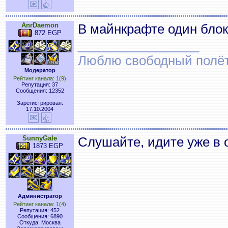
AnrDaemon
В майнкрафте один бло
872 EGP
_________________
Люблю свободный полёт..
Модератор
Рейтинг канала: 1(9)
Репутация: 37
Сообщения: 12352
Зарегистрирован:
17.10.2004
SunnyGale
Слушайте, идите уже в 
1873 EGP
Администратор
Рейтинг канала: 1(4)
Репутация: 452
Сообщения: 6890
Откуда: Москва