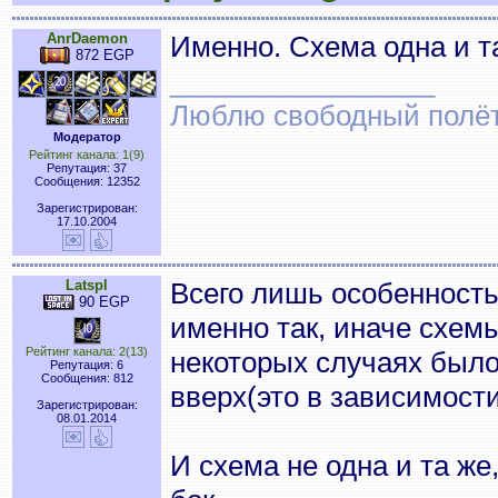
AnrDaemon
Именно. Схема одна и та
872 EGP
_________________
Люблю свободный полёт..
Модератор
Рейтинг канала: 1(9)
Репутация: 37
Сообщения: 12352
Зарегистрирован:
17.10.2004
Latspl
Всего лишь особенность
90 EGP
именно так, иначе схем
Рейтинг канала: 2(13)
некоторых случаях было
Репутация: 6
Сообщения: 812
вверх(это в зависимости
Зарегистрирован:
08.01.2014
И схема не одна и та же