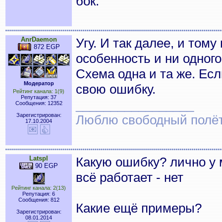
бок.
AnrDaemon
Угу. И так далее, и том
872 EGP
особенность и ни одного
Схема одна и та же. Ес
Модератор
свою ошибку.
Рейтинг канала: 1(9)
Репутация: 37
_________________
Сообщения: 12352
Зарегистрирован:
Люблю свободный полёт..
17.10.2004
Latspl
Какую ошибку? лично у 
90 EGP
всё работает - нет
Рейтинг канала: 2(13)
Репутация: 6
Сообщения: 812
Какие ещё примеры?
Зарегистрирован:
08.01.2014