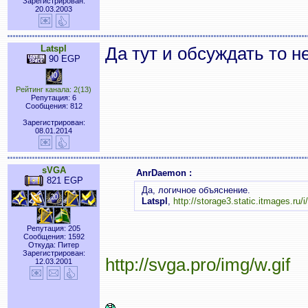
Зарегистрирован:
20.03.2003
Latspl
Да тут и обсуждать то не
90 EGP
Рейтинг канала: 2(13)
Репутация: 6
Сообщения: 812
Зарегистрирован:
08.01.2014
sVGA
AnrDaemon :
821 EGP
Да, логичное объяснение.
Latspl
,
http://storage3.static.itmages.
Репутация: 205
Сообщения: 1592
Откуда: Питер
Зарегистрирован:
http://svga.pro/img/w.gif
12.03.2001