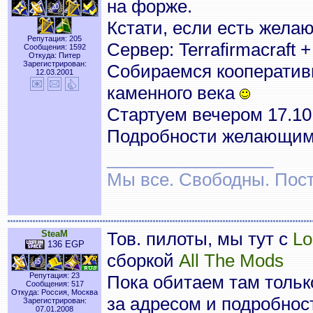
на форже.
Кстати, если есть жела
Репутация: 205
Сервер: Terrafirmacraft 
Сообщения: 1592
Откуда: Питер
Зарегистрирован:
Собираемся кооперативн
12.03.2001
каменного века
Стартуем вечером 17.10
Подробности желающим 
_________________
Мы все. Свободны. Посту
SteaM
Тов. пилоты, мы тут с
Lo
136 EGP
сборкой
All The Mods
Репутация: 23
Пока обитаем там тольк
Сообщения: 517
Откуда: Россия, Москва
за адресом и подробнос
Зарегистрирован:
07.01.2008