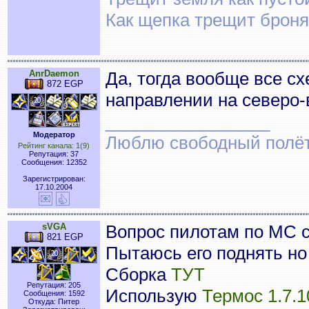
Как щепка трещит броня
AnrDaemon
Да, тогда вообще все с
872 EGP
направлении на северо-
_________________
Модератор
Люблю свободный полёт..
Рейтинг канала: 1(9)
Репутация: 37
Сообщения: 12352
Зарегистрирован:
17.10.2004
sVGA
Вопрос пилотам по MC с
821 EGP
Пытаюсь его поднять но 
Сборка
ТУТ
Репутация: 205
Использую
Термос 1.7.1
Сообщения: 1592
Откуда: Питер