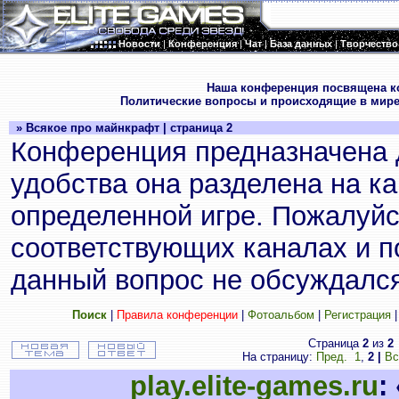
Новости
|
Конференция
|
Чат
|
База данных
|
Творчество
.
Наша конференция посвящена к
Политические вопросы и происходящие в мире
» Всякое про майнкрафт | страница 2
Конференция предназначена 
удобства она разделена на к
определенной игре. Пожалуйс
соответствующих каналах и по
данный вопрос не обсуждался
Поиск
|
Правила конференции
|
Фотоальбом
|
Регистрация
Страница
2
из
2
На страницу:
Пред.
1
,
2
|
Вс
play.elite-games.ru
: