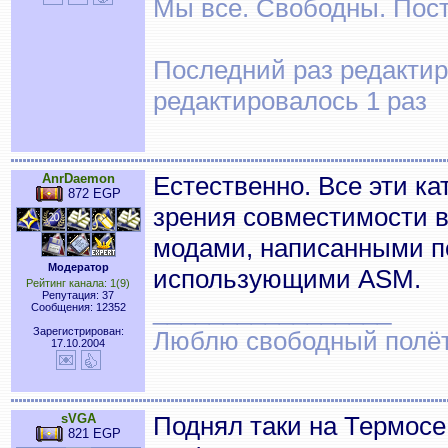
Мы все. Свободны. Посту
Последний раз редактиро
редактировалось 1 раз
AnrDaemon
Естественно. Все эти к
872 EGP
зрения совместимости в
модами, написанными по
Модератор
использующими ASM.
Рейтинг канала: 1(9)
Репутация: 37
_________________
Сообщения: 12352
Зарегистрирован:
Люблю свободный полёт..
17.10.2004
sVGA
Поднял таки на Термосе 
821 EGP