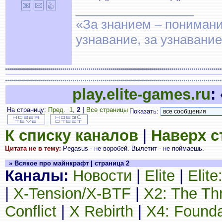
_________________
«За знанием – понимание
узнавание, за узнавани
play.elite-games.ru
:
На страницу:
Пред.
1
,
2
|
Все страницы
Показать:
К списку каналов
|
Наверх 
Цитата не в тему:
Pegasus - не воробей. Вылетит - не поймаешь.
» Всякое про майнкрафт | страница 2
Каналы:
Новости
|
Elite
|
Elit
|
X-Tension/X-BTF
|
X2: The Th
Conflict
|
X Rebirth
|
X4: Founda