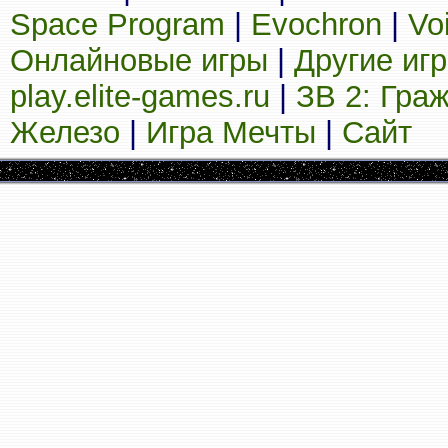
Space Program
|
Evochron
|
Vo
Онлайновые игры
|
Другие иг
play.elite-games.ru
|
ЗВ 2: Гра
Железо
|
Игра Мечты
|
Сайт