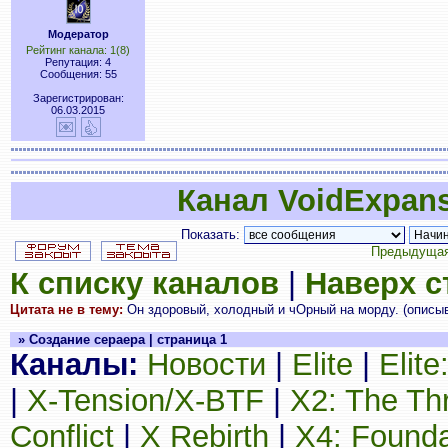
Модератор
Рейтинг канала: 1(8)
Репутация: 4
Сообщения: 55
Зарегистрирован:
06.03.2015
Канал VoidExpan
Показать:
Предыдущая
К списку каналов
|
Наверх 
Цитата не в тему:
Он здоровый, холодный и чОрный на морду. (описыв
» Создание сераера | страница 1
Каналы:
Новости
|
Elite
|
Elit
|
X-Tension/X-BTF
|
X2: The Th
Conflict
|
X Rebirth
|
X4: Founda