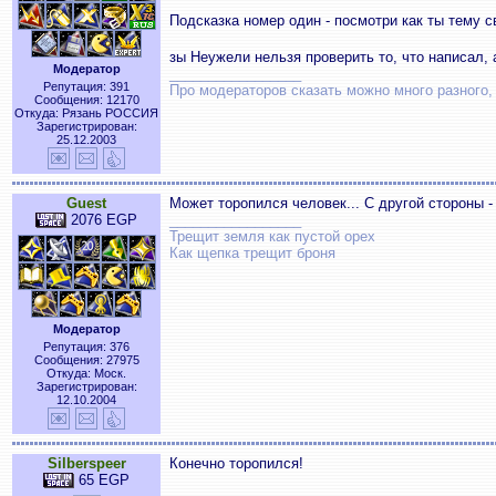
Подсказка номер один - посмотри как ты тему 
зы Неужели нельзя проверить то, что написал, 
Модератор
_________________
Репутация: 391
Про модераторов сказать можно много разного, 
Сообщения: 12170
Откуда: Рязань РОССИЯ
Зарегистрирован:
25.12.2003
Guest
Может торопился человек... С другой стороны -
2076 EGP
_________________
Трещит земля как пустой орех
Как щепка трещит броня
Модератор
Репутация: 376
Сообщения: 27975
Откуда: Моск.
Зарегистрирован:
12.10.2004
Silberspeer
Конечно торопился!
65 EGP