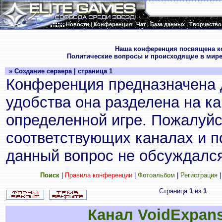
Новости
|
Конференция
|
Чат
|
База данных
|
Творчество
.
Наша конференция посвящена к
Политические вопросы и происходящие в мире
» Создание сераера | страница 1
Конференция предназначена 
удобства она разделена на к
определенной игре. Пожалуйс
соответствующих каналах и по
данный вопрос не обсуждался
Поиск
|
Правила конференции
|
Фотоальбом
|
Регистрация
Страница
1
из
1
Канал VoidExpan