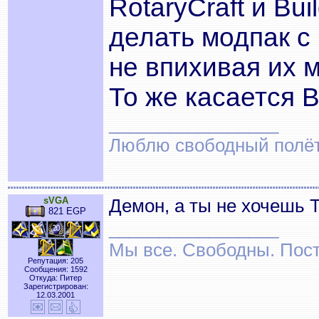
RotaryCraft и Bui
делать модпак с 
не впихивая их 
То же касается B
_________________
Люблю свободный полёт..
sVGA
Демон, а ты не хочешь
821 EGP
_________________
Мы все. Свободны. Посту
Репутация: 205
Сообщения: 1592
Откуда: Питер
Зарегистрирован:
12.03.2001