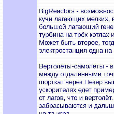
BigReactors - возможно
кучи лагающих мелких, в
большой лагающий генер
турбина на трёх котлах 
Может быть второе, тог
электростанция одна на 
Вертолёты-самолёты - в
между отдалёнными точ
шорткат через Незер вы
ускорителях едет пример
от лагов, что и вертолёт
забрасываются и дальше
не та игра.