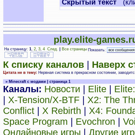
Cкрытый текст
(кли
play.elite-games.r
На страницу:
1
,
2
,
3
,
4
След.
|
Все страницы
Показать:
К списку каналов
|
Наверх 
Цитата не в тему:
Нервная система в прекрасном состоянии, заводится
» Minecraft с модами | страница 1
Каналы:
Новости
|
Elite
|
Elit
|
X-Tension/X-BTF
|
X2: The Th
Conflict
|
X Rebirth
|
X4: Founda
Space Program
|
Evochron
|
Vo
Онлайновые игры
|
Другие иг