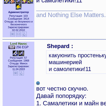
и самолетики!11
_________________
Администратор
and Nothing Else Matters.
Репутация: 103
Сообщения: 3414
Откуда: из безумного и
бесконечного
Зарегистрирован:
02.02.2010
Lord Havoc
Shepard :
256 EGP
какуюнить простеньк
Репутация: 57
машинерией
Сообщения: 1968
Откуда: Минск
Зарегистрирован:
и самолетики!11
11.04.2003
вот честно скучно.
Давай попорядку:
1. Самалетики и майн в