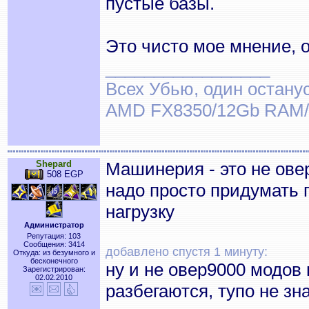
пустые базы.
Это чисто мое мнение, 
_________________
Всех Убью, один останус
AMD FX8350/12Gb RAM/
Shepard
Машинерия - это не ове
508 EGP
надо просто придумать 
нагрузку
Администратор
Репутация: 103
Сообщения: 3414
добавлено спустя 1 минуту:
Откуда: из безумного и
бесконечного
ну и не овер9000 модов 
Зарегистрирован:
02.02.2010
разбегаются, тупо не зн