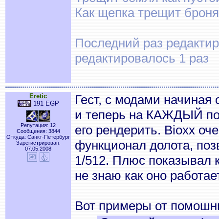
Как щепка трещит броня
Последний раз редактиро
редактировалось 1 раз
Eretic
Гест, с модами начиная
191 EGP
и теперь на КАЖДЫЙ под
Репутация: 12
его рендерить. Bioxx оче
Сообщения: 3844
Откуда: Санкт-Петербург
функционал долота, поз
Зарегистрирован:
07.05.2008
1/512. Плюс показывал 
не знаю как оно работа
Вот примеры от помошн