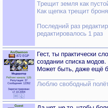
Трещит земля как пусто
Как щепка трещит броня
Последний раз редактиро
редактировалось 1 раз
AnrDaemon
Гест, ты практически сл
872 EGP
создании списка модов.
Может быть, даже ещё б
Модератор
_________________
Рейтинг канала: 1(9)
Репутация: 37
Люблю свободный полёт..
Сообщения: 12352
Зарегистрирован:
17.10.2004
Guest
Да нет, не то, чтобы бол