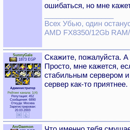
ошибаться, но мне кажет
_________________
Всех Убью, один останус
AMD FX8350/12Gb RAM/
SunnyGale
Скажите, пожалуйста. А
1873 EGP
Просто, мне кажется, е
стабильным сервером и
сервер как-то приятнее.
Администратор
Рейтинг канала: 1(4)
Репутация: 452
Сообщения: 6890
Откуда: Москва
Зарегистрирован:
20.03.2003
AnrDaemon
Что именно тебя смуща