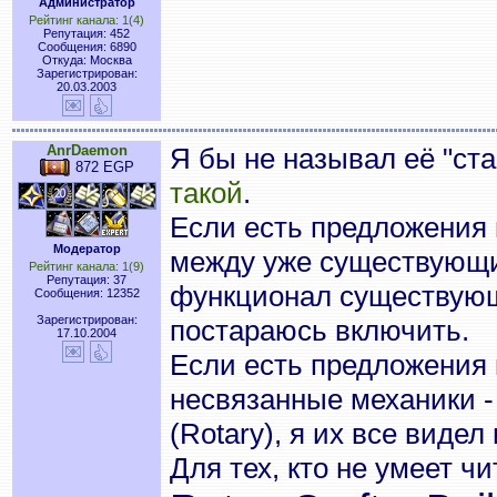
Администратор
Рейтинг канала: 1(4)
Репутация: 452
Сообщения: 6890
Откуда: Москва
Зарегистрирован:
20.03.2003
AnrDaemon
Я бы не называл её "ст
872 EGP
такой
.
Если есть предложения
Модератор
между уже существующ
Рейтинг канала: 1(9)
Репутация: 37
функционал существующ
Сообщения: 12352
Зарегистрирован:
постараюсь включить.
17.10.2004
Если есть предложения
несвязанные механики - 
(Rotary), я их все видел 
Для тех, кто не умеет ч