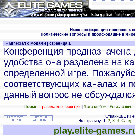
Новости
|
Конференция
|
Чат
|
База данных
|
Творчество
.
Наша конференция посвящена к
Политические вопросы и происходящие в мире
» Minecraft с модами | страница 1
Конференция предназначена 
удобства она разделена на к
определенной игре. Пожалуйс
соответствующих каналах и по
данный вопрос не обсуждался
Поиск
|
Правила конференции
|
Фотоальбом
|
Регистрация
Страница
1
из
4
На страницу:
1
,
2
,
3
,
4
След.
|
play.elite-games.r