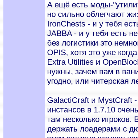
А ещё есть моды-"утили
но сильно облегчают жи
IronChests - и у тебя е
JABBA - и у тебя есть 
без логистики это немн
OPIS, хотя это уже когд
Extra Utilities и OpenBl
нужны, зачем вам в вани
угодно, или читерская л
GalactiCraft и MystCraft
инстансов в 1.7.10 оче
там несколько игроков. 
держать лоадерами с дю