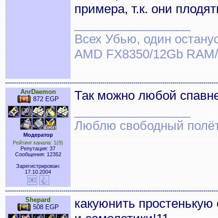
примера, т.к. они плодя
_________________
Всех Убью, один останус
AMD FX8350/12Gb RAM/
AnrDaemon
Так можно любой спавне
872 EGP
_________________
Люблю свободный полёт..
Модератор
Рейтинг канала: 1(9)
Репутация: 37
Сообщения: 12352
Зарегистрирован:
17.10.2004
Shepard
какуюнить простенькую
508 EGP