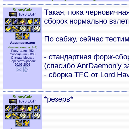
SunnyGale
Такая, пока черновичная
1873 EGP
сборок нормально взлети
По сабжу, сейчас тестим
Администратор
Рейтинг канала: 1(4)
Репутация: 452
Сообщения: 6890
- стандартная форж-сбо
Откуда: Москва
Зарегистрирован:
(спасибо AnrDaemon'у за
20.03.2003
- сборка TFC от Lord Ha
SunnyGale
*резерв*
1873 EGP