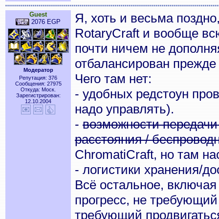
Guest
Я, хоть и весьма поздно
2076 EGP
RotaryCraft и вообще вс
почти ничем не дополняя
отбалансирован прежде 
Модератор
Чего там нет:
Репутация: 376
Сообщения: 27975
Откуда: Моск.
- удобных редстоун про
Зарегистрирован:
12.10.2004
надо управлять).
-
возможности передачи
расстояния / беспровод
ChromatiCraft, но там на
- логистики хранения/до
Всё остальное, включая
прогресс, не требующий
требующий продвигаться