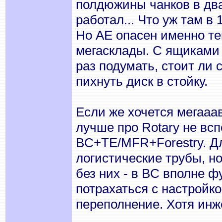
полдюжины чанков в дв
работал... Что уж там в 
Но АЕ опасен именно те
мегасклады. С ящиками 
раз подумать, стоит ли 
пихнуть диск в стойку.
Если же хочется мегааав
лучше про Rotary не всп
BC+TE/MFR+Forestry. Д
логистические трубы, н
без них - в BC вполне 
потрахаться с настройк
переполнение. Хотя инж