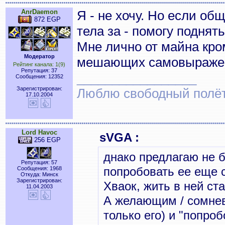
AnrDaemon
Я - не хочу. Но если о
872 EGP
тела за - помогу поднять
Мне лично от майна кро
Модератор
мешающих самовыражени
Рейтинг канала: 1(9)
Репутация: 37
_________________
Сообщения: 12352
Зарегистрирован:
Люблю свободный полёт..
17.10.2004
Lord Havoc
sVGA :
256 EGP
днако предлагаю не б
Репутация: 57
попробовать ее еще с
Сообщения: 1968
Откуда: Минск
Зарегистрирован:
Хваок, жить в ней с
11.04.2003
А желающим / сомнев
только его) и "попроб