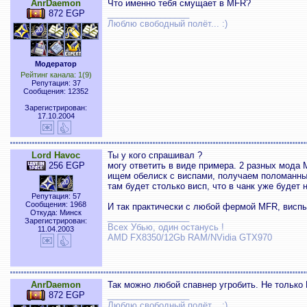
AnrDaemon
Что именно тебя смущает в MFR?
872 EGP
_________________
Люблю свободный полёт... :)
Модератор
Рейтинг канала: 1(9)
Репутация: 37
Сообщения: 12352
Зарегистрирован:
17.10.2004
Lord Havoc
Ты у кого спрашивал ?
256 EGP
могу ответить в виде примера. 2 разных мода 
ищем обелиск с виспами, получаем поломанный
там будет столько висп, что в чанк уже будет н
Репутация: 57
Сообщения: 1968
И так практически с любой фермой MFR, виспы 
Откуда: Минск
_________________
Зарегистрирован:
Всех Убью, один останусь !
11.04.2003
AMD FX8350/12Gb RAM/NVidia GTX970
AnrDaemon
Так можно любой спавнер угробить. Не только
872 EGP
_________________
Люблю свободный полёт... :)