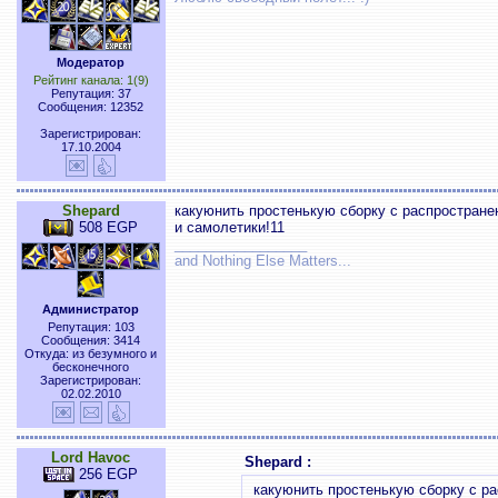
Модератор
Рейтинг канала: 1(9)
Репутация: 37
Сообщения: 12352
Зарегистрирован:
17.10.2004
Shepard
какуюнить простенькую сборку с распростран
508 EGP
и самолетики!11
_________________
and Nothing Else Matters...
Администратор
Репутация: 103
Сообщения: 3414
Откуда: из безумного и
бесконечного
Зарегистрирован:
02.02.2010
Lord Havoc
Shepard :
256 EGP
какуюнить простенькую сборку с р