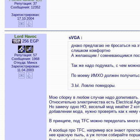
Репутация: 37
Сообщения: 12352
Зарегистрирован:
17.10.2004
Lord Havoc
sVGA :
256 EGP
днако предлагаю не бросаться на эт
слишком комфортно
Репутация: 57
А желающим / сомневающимся постави
Сообщения: 1968
Откуда: Минск
Так же надо подумать, с чем можно
Зарегистрирован:
11.04.2003
По моему ИМХО должен получиться
З.Ы. Ловлю помидоры.
Мою сборку в любом случае надо допиливать.
Относительно электричества есть Electrical A
Но замечу одно НО, веселый мод weather 2 кот
добавлении мода, нужно проверять как к нему 
В принципе, под TFC можно переделать много м
А вообще про TFC, например все знают простой
нее красную пыль, а уж потом собирайте порше