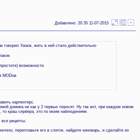
Добавлено: 20:35 11-07-2015
ак говорил Хваок, жить в ней стало действительно
такое.
 простите) возможности
ям MODов.
авить карпентерс.
мой домика ни как у 2 первых поросят. Ну так вот, при каждом новом
, то краш сервера, это по моим наблюдениям.
 все рецепты.
елезо, переплавьте его в слиток, найдите киноварь, и сделайте из