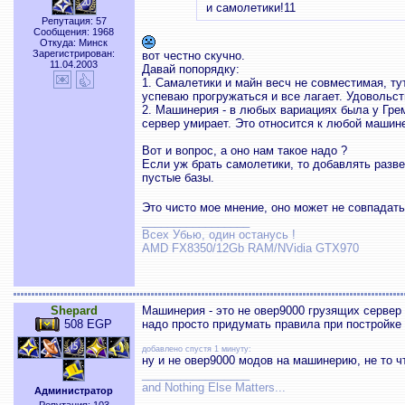
и самолетики!11
Репутация: 57
Сообщения: 1968
Откуда: Минск
Зарегистрирован:
вот честно скучно.
11.04.2003
Давай попорядку:
1. Самалетики и майн весч не совместимая, ту
успеваю прогружаться и все лагает. Удовольс
2. Машинерия - в любых вариациях была у Грем
сервер умирает. Это относится к любой машинер
Вот и вопрос, а оно нам такое надо ?
Если уж брать самолетики, то добавлять разве
пустые базы.
Это чисто мое мнение, оно может не совпада
_________________
Всех Убью, один останусь !
AMD FX8350/12Gb RAM/NVidia GTX970
Shepard
Машинерия - это не овер9000 грузящих сервер
508 EGP
надо просто придумать правила при постройке 
добавлено спустя 1 минуту:
ну и не овер9000 модов на машинерию, не то чт
_________________
and Nothing Else Matters...
Администратор