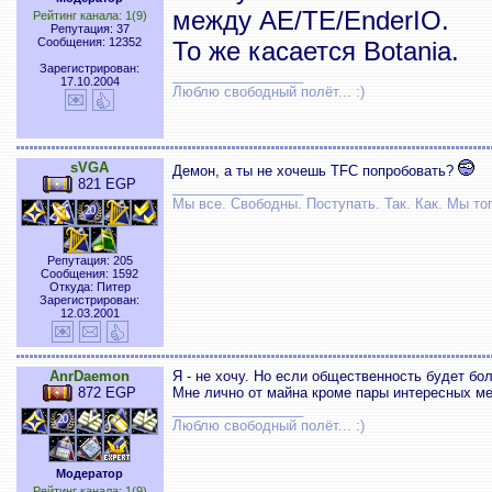
между AE/TE/EnderIO.
Рейтинг канала: 1(9)
Репутация: 37
Сообщения: 12352
То же касается Botania.
Зарегистрирован:
_________________
17.10.2004
Люблю свободный полёт... :)
sVGA
Демон, а ты не хочешь TFC попробовать?
821 EGP
_________________
Мы все. Свободны. Поступать. Так. Как. Мы тог
Репутация: 205
Сообщения: 1592
Откуда: Питер
Зарегистрирован:
12.03.2001
AnrDaemon
Я - не хочу. Но если общественность будет бол
872 EGP
Мне лично от майна кроме пары интересных м
_________________
Люблю свободный полёт... :)
Модератор
Рейтинг канала: 1(9)