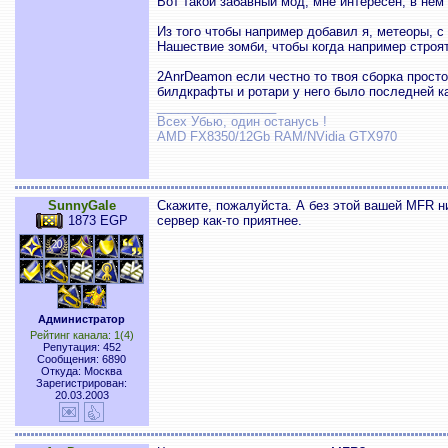
Вот такой забавный мод, мне интересен, в нем
Из того чтобы например добавил я, метеоры, с
Нашествие зомби, чтобы когда например строя
2AnrDeamon если честно то твоя сборка просто 
билдкрафты и ротари у него было последней ка
_________________
Всех Убью, один останусь !
AMD FX8350/12Gb RAM/NVidia GTX970
SunnyGale
Скажите, пожалуйста. А без этой вашей MFR н
1873 EGP
сервер как-то приятнее.
Администратор
Рейтинг канала: 1(4)
Репутация: 452
Сообщения: 6890
Откуда: Москва
Зарегистрирован:
20.03.2003