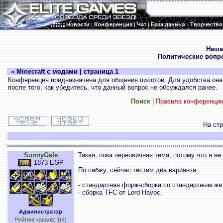
Новости
|
Конференция
|
Чат
|
База данных
|
Творчество
.
Наша
Политические вопр
» Minecraft с модами | страница 1
Конференция предназначена для общения пилотов. Для удобства она 
после того, как убедитесь, что данный вопрос не обсуждался ранее.
Поиск
|
Правила конференци
На ст
SunnyGale
Такая, пока черновичная тема, потому что я не
1873 EGP
По сабжу, сейчас тестим два варианта:
- стандартная форж-сборка со стандартным же 
- сборка TFC от Lord Havoc.
Администратор
Рейтинг канала: 1(4)