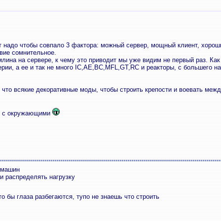
т надо чтобы совпало 3 фактора: можный сервер, мощный клиент, хороши
твие сомнительное.
лина на сервере, к чему это приводит мы уже видим не первый раз. Как
ии, а ее и так не много IC,AE,BC,MFL,GT,RC и реакторы, с большего нав
 что всякие декоративные моды, чтобы строить крепости и воевать меж
ть с окружающими
 машин
и распределять нагрузку
о бы глаза разбегаются, тупо не знаешь что строить