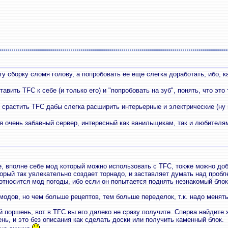
у сборку сломя голову, а попробовать ее еще слегка доработать, ибо, к
ть TFC к себе (и только его) и "попробовать на зуб", понять, что это 
 срастить TFC дабы слегка расширить интерьерные и электрические (ну
 очень забавный сервер, интересный как ванильщикам, так и любител
ge, вполне себе мод который можно использовать с TFC, токже можно доб
орый так увлекательно создает торнадо, и заставляет думать над пробле
относится мод погоды, ибо если он попытается поднять незнакомый блок
одов, но чем больше рецептов, тем больше переделок, т.к. надо менять
 поршень, вот в TFC вы его далеко не сразу получите. Сперва найдите ж
нь, и это без описания как сделать доски или получить каменный блок.