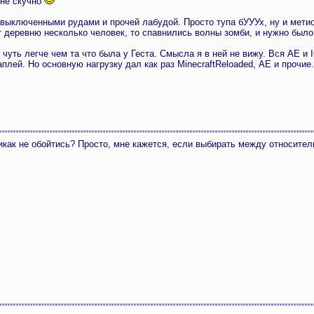
 не скучно
 выключенными рудами и прочей лабудой. Просто тупа бУУУх, ну и метио
т деревню несколько человек, то спавнились волны зомби, и нужно был
чуть легче чем та что была у Геста. Смысла я в ней не вижу. Вся АЕ и I
плей. Но основную нагрузку дал как раз MinecraftReloaded, АЕ и прочие.
икак не обойтись? Просто, мне кажется, если выбирать между относите