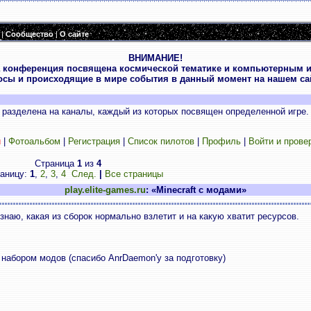
|
Сообщество
|
О сайте
ВНИМАНИЕ!
 конференция посвящена космической тематике и компьютерным и
осы и происходящие в мире события в данный момент на нашем сай
разделена на каналы, каждый из которых посвящен определенной игре.
и
|
Фотоальбом
|
Регистрация
|
Список пилотов
|
Профиль
|
Войти и прове
Страница
1
из
4
раницу:
1
,
2
,
3
,
4
След.
|
Все страницы
play.elite-games.ru
: «Minecraft с модами»
 знаю, какая из сборок нормально взлетит и на какую хватит ресурсов.
набором модов (спасибо AnrDaemon'у за подготовку)