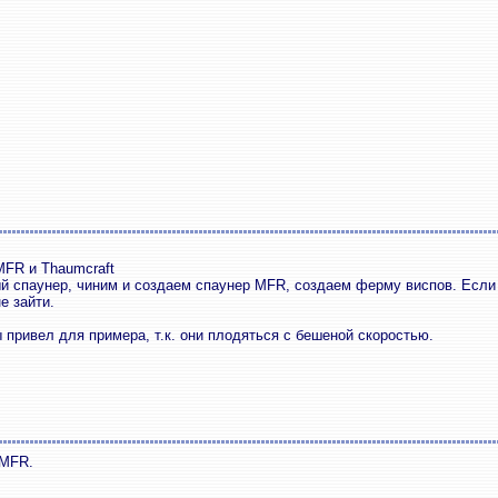
MFR и Thaumcraft
 спаунер, чиним и создаем спаунер MFR, создаем ферму виспов. Если 
е зайти.
привел для примера, т.к. они плодяться с бешеной скоростью.
 MFR.