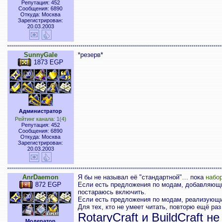
Репутация: 452
Сообщения: 6890
Откуда: Москва
Зарегистрирован:
20.03.2003
SunnyGale
*резерв*
1873 EGP
Администратор
Рейтинг канала: 1(4)
Репутация: 452
Сообщения: 6890
Откуда: Москва
Зарегистрирован:
20.03.2003
AnrDaemon
Я бы не называл её "стандартной"… пока
набор
872 EGP
Если есть предложения по модам, добавляющ
постараюсь включить.
Если есть предложения по модам, реализующим 
Для тех, кто не умеет читать, повторю ещё раз
RotaryCraft и BuildCraft 
Модератор