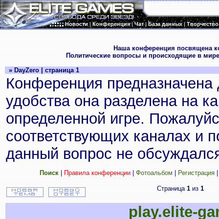
Новости
|
Конференция
|
Чат
|
База данных
|
Творчество
.
Наша конференция посвящена к
Политические вопросы и происходящие в мире
» DayZero | страница 1
Конференция предназначена 
удобства она разделена на к
определенной игре. Пожалуйс
соответствующих каналах и по
данный вопрос не обсуждался
Поиск
|
Правила конференции
|
Фотоальбом
|
Регистрация
Страница
1
из
1
play.elite-g