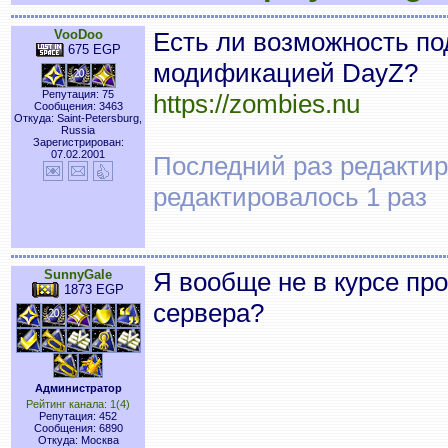
VooDoo
Есть ли возможность под
675 EGP
модификацией DayZ?
Репутация: 75
https://zombies.nu
Сообщения: 3463
Откуда: Saint-Petersburg,
Russia
Зарегистрирован:
07.02.2001
Последний раз редактиро
редактировалось 1 раз
SunnyGale
Я вообще не в курсе пр
1873 EGP
сервера?
Администратор
Рейтинг канала: 1(4)
Репутация: 452
Сообщения: 6890
Откуда: Москва