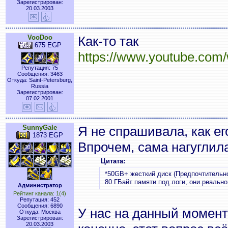
Зарегистрирован:
20.03.2003
VooDoo
Как-то так
675 EGP
https://www.youtube.co
Репутация: 75
Сообщения: 3463
Откуда: Saint-Petersburg,
Russia
Зарегистрирован:
07.02.2001
SunnyGale
Я не спрашивала, как ег
1873 EGP
Впрочем, сама нагуглил
Цитата:
*50GB+ жесткий диск (Предпочтительн
80 ГБайт памяти под логи, они реально
Администратор
Рейтинг канала: 1(4)
Репутация: 452
Сообщения: 6890
У нас на данный момент
Откуда: Москва
Зарегистрирован:
20.03.2003