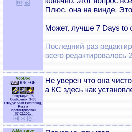
конечно, этот вопрос вс
Плюс, она на винде. Эт
Может, лучше 7 Days to 
Последний раз редактиро
всего редактировалось 2
VooDoo
Не уверен что она чисто
675 EGP
а КС здесь как установл
Репутация: 75
Сообщения: 3463
Откуда: Saint-Petersburg,
Russia
Зарегистрирован:
07.02.2001
A.Mansurov