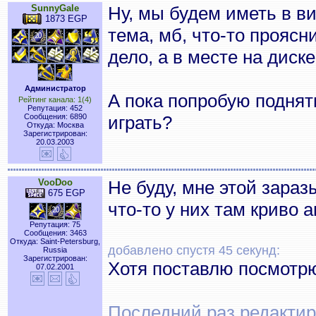
SunnyGale
Ну, мы будем иметь в ви
1873 EGP
тема, мб, что-то проясн
дело, а в месте на диске
Администратор
А пока попробую поднят
Рейтинг канала: 1(4)
Репутация: 452
Сообщения: 6890
играть?
Откуда: Москва
Зарегистрирован:
20.03.2003
VooDoo
Не буду, мне этой зараз
675 EGP
что-то у них там криво 
Репутация: 75
Сообщения: 3463
Откуда: Saint-Petersburg,
добавлено спустя 45 секунд:
Russia
Зарегистрирован:
Хотя поставлю посмотр
07.02.2001
Последний раз редактиро