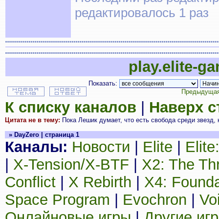
редактировалось 1 раз
play.elite-g
Показать:
Предыдущая
К списку каналов
|
Наверх 
Цитата не в тему:
Пока Лешик думает, что есть свобода среди звезд, н
» DayZero | страница 1
Каналы:
Новости
|
Elite
|
Elit
|
X-Tension/X-BTF
|
X2: The Th
Conflict
|
X Rebirth
|
X4: Founda
Space Program
|
Evochron
|
Vo
Онлайновые игры
|
Другие иг