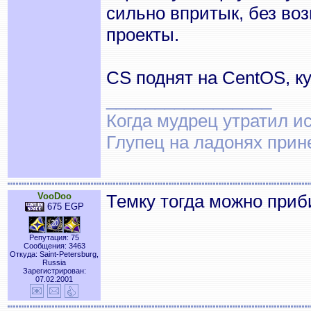
сильно впритык, без во
проекты.
CS поднят на CentOS, ку
_________________
Когда мудрец утратил и
Глупец на ладонях прин
VooDoo
Темку тогда можно приб
675 EGP
Репутация: 75
Сообщения: 3463
Откуда: Saint-Petersburg,
Russia
Зарегистрирован:
07.02.2001