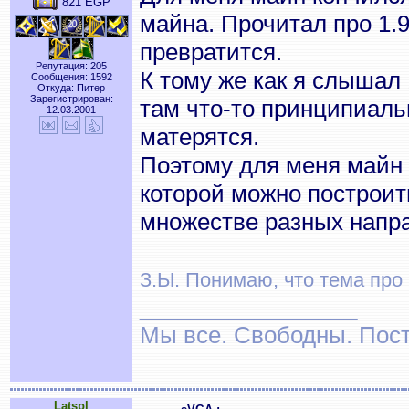
821 EGP
майна. Прочитал про 1.9
превратится.
Репутация: 205
К тому же как я слышал 
Сообщения: 1592
Откуда: Питер
Зарегистрирован:
там что-то принципиаль
12.03.2001
матерятся.
Поэтому для меня майн 
которой можно построить
множестве разных напр
З.Ы. Понимаю, что тема про в
_________________
Мы все. Свободны. Посту
Latspl