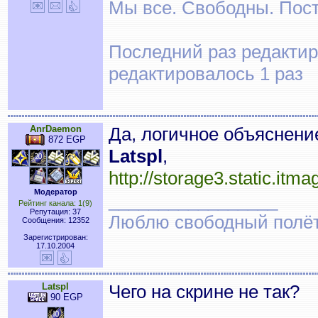
Мы все. Свободны. Посту
Последний раз редактиро
редактировалось 1 раз
AnrDaemon
Да, логичное объяснени
872 EGP
Latspl
,
http://storage3.static.i
Модератор
_________________
Рейтинг канала: 1(9)
Репутация: 37
Люблю свободный полёт..
Сообщения: 12352
Зарегистрирован:
17.10.2004
Latspl
Чего на скрине не так?
90 EGP