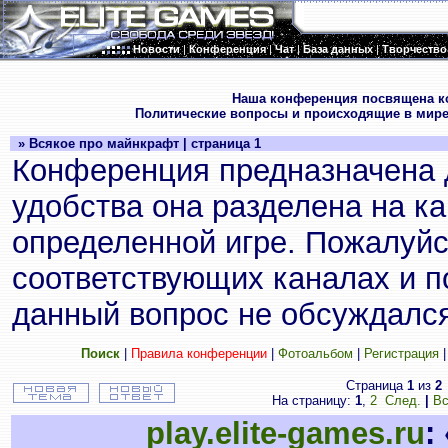
Новости
|
Конференция
|
Чат
|
База данных
|
Творчество
.
Наша конференция посвящена к
Политические вопросы и происходящие в мире
» Всякое про майнкрафт | страница 1
Конференция предназначена 
удобства она разделена на к
определенной игре. Пожалуйс
соответствующих каналах и по
данный вопрос не обсуждался
Поиск
|
Правила конференции
|
Фотоальбом
|
Регистрация
Страница
1
из
2
На страницу:
1
,
2
След.
|
Вс
play.elite-games.ru
: