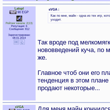
Latspl
sVGA :
90 EGP
Как по мне, майн - одна из тех игр, к
уходит.
Рейтинг канала: 2(13)
Репутация: 6
Сообщения: 812
Зарегистрирован:
08.01.2014
Так вроде под мелкомяг
нововведений куча, по м
же.
Главное чтоб они его пл
тенденция в этом плане 
продают некоторые...
sVGA
Для меня майн кончился 