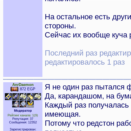
На остальное есть друг
стороны.
Сейчас их вообще куча 
Последний раз редактиро
редактировалось 1 раз
AnrDaemon
Я не один раз пытался 
872 EGP
Да, карандашом, на бума
Каждый раз получалась 
Модератор
имеющая.
Рейтинг канала: 1(9)
Репутация: 37
Потому что редстон раб
Сообщения: 12352
Зарегистрирован: