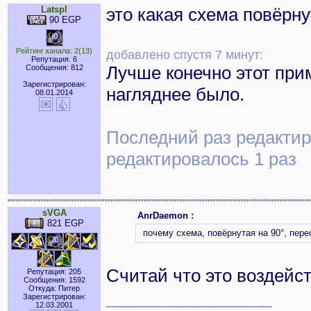
Latspl
это какая схема повёрну
90 EGP
Рейтинг канала: 2(13)
добавлено спустя 7 минут:
Репутация: 6
Лучше конечно этот при
Сообщения: 812
Зарегистрирован:
нагляднее было.
08.01.2014
Последний раз редактиро
редактировалось 1 раз
sVGA
AnrDaemon :
821 EGP
почему схема, повёрнутая на 90°, пере
Считай что это воздейс
Репутация: 205
Сообщения: 1592
Откуда: Питер
_________________
Зарегистрирован:
12.03.2001