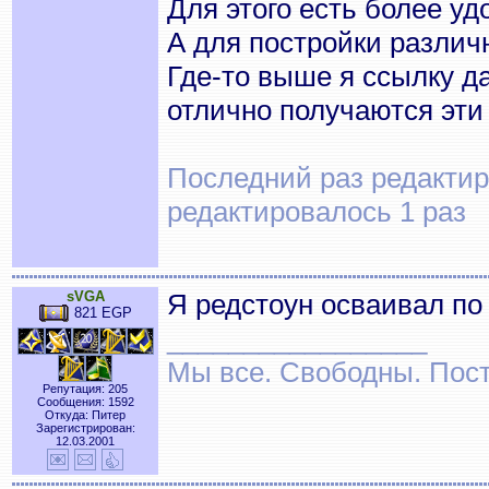
Для этого есть более уд
А для постройки различн
Где-то выше я ссылку да
отлично получаются эти
Последний раз редактиро
редактировалось 1 раз
sVGA
Я редстоун осваивал п
821 EGP
_________________
Мы все. Свободны. Посту
Репутация: 205
Сообщения: 1592
Откуда: Питер
Зарегистрирован:
12.03.2001