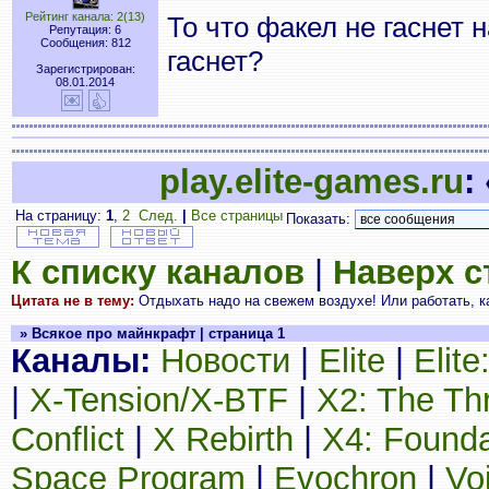
Рейтинг канала: 2(13)
То что факел не гаснет 
Репутация: 6
Сообщения: 812
гаснет?
Зарегистрирован:
08.01.2014
play.elite-games.ru
:
На страницу:
1
,
2
След.
|
Все страницы
Показать:
К списку каналов
|
Наверх 
Цитата не в тему:
Отдыхать надо на свежем воздухе! Или работать, как
» Всякое про майнкрафт | страница 1
Каналы:
Новости
|
Elite
|
Elit
|
X-Tension/X-BTF
|
X2: The Th
Conflict
|
X Rebirth
|
X4: Founda
Space Program
|
Evochron
|
Vo