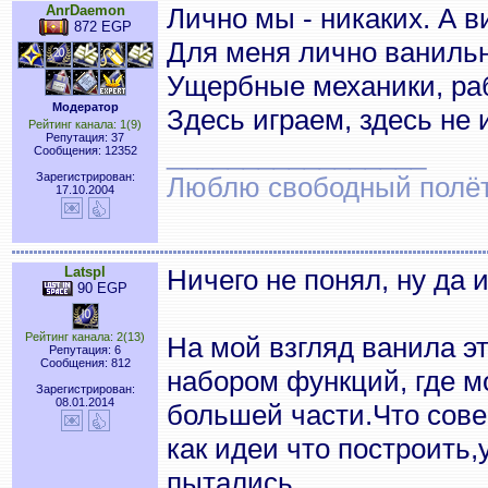
AnrDaemon
Лично мы - никаких. А ви
872 EGP
Для меня лично ванильн
Ущербные механики, ра
Модератор
Здесь играем, здесь не
Рейтинг канала: 1(9)
Репутация: 37
_________________
Сообщения: 12352
Зарегистрирован:
Люблю свободный полёт..
17.10.2004
Latspl
Ничего не понял, ну да 
90 EGP
Рейтинг канала: 2(13)
На мой взгляд ванила э
Репутация: 6
Сообщения: 812
набором функций, где м
Зарегистрирован:
08.01.2014
большей части.Что сове
как идеи что построить,
пытались.