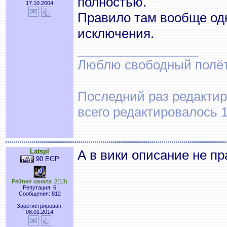
полностью.
17.10.2004
Правило там вообще одно
исключения.
_________________
Люблю свободный полёт..
Последний раз редактир
всего редактировалось 1
Latspl
А в вики описание не п
90 EGP
Рейтинг канала: 2(13)
Репутация: 6
Сообщения: 812
Зарегистрирован:
08.01.2014