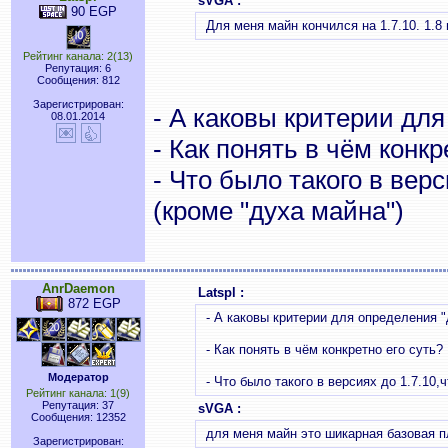
sVGA :
90 EGP
Для меня майн кончился на 1.7.10. 1.8
Рейтинг канала: 2(13)
Репутация: 6
Сообщения: 812
Зарегистрирован:
- А каковы критерии дл
08.01.2014
- Как понять в чём конкр
- Что было такого в вер
(кроме "духа майна")
AnrDaemon
Latspl :
872 EGP
- А каковы критерии для определения 
- Как понять в чём конкретно его суть?
Модератор
- Что было такого в версиях до 1.7.10,
Рейтинг канала: 1(9)
Репутация: 37
sVGA :
Сообщения: 12352
для меня майн это шикарная базовая п
Зарегистрирован: