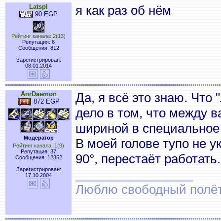
Latspl
я как раз об нём
90 EGP
Рейтинг канала: 2(13)
Репутация: 6
Сообщения: 812
Зарегистрирован:
08.01.2014
AnrDaemon
Да, я всё это знаю. Что 
872 EGP
дело в том, что между 
шириной в специальное
Модератор
В моей голове тупо не у
Рейтинг канала: 1(9)
Репутация: 37
90°, перестаёт работать.
Сообщения: 12352
Зарегистрирован:
_________________
17.10.2004
Люблю свободный полёт..