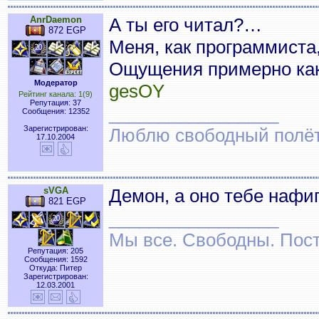
AnrDaemon
А ты его читал?…
872 EGP
Меня, как программиста,
Ощущения примерно ка
Модератор
gesOY
Рейтинг канала: 1(9)
Репутация: 37
_________________
Сообщения: 12352
Зарегистрирован:
Люблю свободный полёт..
17.10.2004
sVGA
Демон, а оно тебе нафи
821 EGP
_________________
Мы все. Свободны. Посту
Репутация: 205
Сообщения: 1592
Откуда: Питер
Зарегистрирован:
12.03.2001