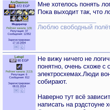
AnrDaemon
Мне хотелось понять лог
872 EGP
Пока выходит так, что 
_________________
Модератор
Люблю свободный полёт..
Рейтинг канала: 1(9)
Репутация: 37
Сообщения: 12352
Зарегистрирован:
17.10.2004
Latspl
Не вижу ничего не логич
90 EGP
понятно, очень схоже с
Рейтинг канала: 2(13)
электросхемах.Люди вон
Репутация: 6
Сообщения: 812
собирают.
Зарегистрирован:
08.01.2014
Наверно тут всё зависит
написать на рэдстоуне хо