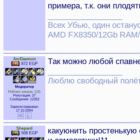
примера, т.к. они плодя
_________________
Всех Убью, один останус
AMD FX8350/12Gb RAM/
AnrDaemon
Так можно любой спавне
872 EGP
_________________
Люблю свободный полёт..
Модератор
Рейтинг канала: 1(9)
Репутация: 37
Сообщения: 12352
Зарегистрирован:
17.10.2004
Shepard
какуюнить простенькую
508 EGP