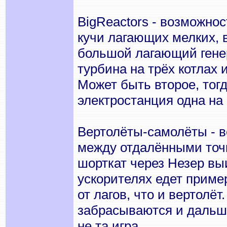
BigReactors - возможно
кучи лагающих мелких, в
большой лагающий генер
турбина на трёх котлах 
Может быть второе, тог
электростанция одна на 
Вертолёты-самолёты - в
между отдалёнными точ
шорткат через Незер вы
ускорителях едет пример
от лагов, что и вертолёт
забрасываются и дальше
не та игра.