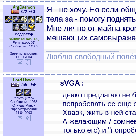
AnrDaemon
Я - не хочу. Но если о
872 EGP
тела за - помогу поднять
Мне лично от майна кро
Модератор
мешающих самовыражени
Рейтинг канала: 1(9)
Репутация: 37
_________________
Сообщения: 12352
Зарегистрирован:
Люблю свободный полёт..
17.10.2004
Lord Havoc
sVGA :
256 EGP
днако предлагаю не б
Репутация: 57
попробовать ее еще с
Сообщения: 1968
Откуда: Минск
Зарегистрирован:
Хваок, жить в ней с
11.04.2003
А желающим / сомнев
только его) и "попроб