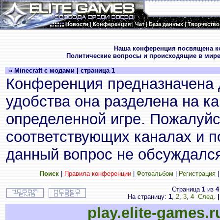
Новости
|
Конференция
|
Чат
|
База данных
|
Творчество
.
Наша конференция посвящена к
Политические вопросы и происходящие в мире
» Minecraft с модами | страница 1
Конференция предназначена 
удобства она разделена на к
определенной игре. Пожалуйс
соответствующих каналах и по
данный вопрос не обсуждался
Поиск
|
Правила конференции
|
Фотоальбом
|
Регистрация
Страница
1
из
4
На страницу:
1
,
2
,
3
,
4
След.
|
play.elite-games.r