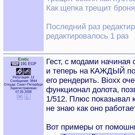
Как щепка трещит броня
Последний раз редактиро
редактировалось 1 раз
Eretic
Гест, с модами начиная
191 EGP
и теперь на КАЖДЫЙ под
Репутация: 12
его рендерить. Bioxx оче
Сообщения: 3844
Откуда: Санкт-Петербург
функционал долота, поз
Зарегистрирован:
07.05.2008
1/512. Плюс показывал 
не знаю как оно работа
Вот примеры от помошн