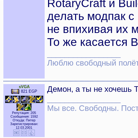
RotaryCraft и Bui
делать модпак с 
не впихивая их 
То же касается B
_________________
Люблю свободный полёт..
sVGA
Демон, а ты не хочешь
821 EGP
_________________
Мы все. Свободны. Посту
Репутация: 205
Сообщения: 1592
Откуда: Питер
Зарегистрирован:
12.03.2001