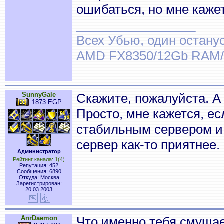
ошибаться, но мне кажет
_________________
Всех Убью, один останус
AMD FX8350/12Gb RAM/
SunnyGale
Скажите, пожалуйста. А
1873 EGP
Просто, мне кажется, е
стабильным сервером и
сервер как-то приятнее.
Администратор
Рейтинг канала: 1(4)
Репутация: 452
Сообщения: 6890
Откуда: Москва
Зарегистрирован:
20.03.2003
AnrDaemon
Что именно тебя смуща