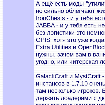
А ещё есть моды-"утили
но сильно облегчают жи
IronChests - и у тебя е
JABBA - и у тебя есть 
без логистики это немн
OPIS, хотя это уже когд
Extra Utilities и OpenBl
нужны, зачем вам в вани
угодно, или читерская л
GalactiCraft и MystCraft
инстансов в 1.7.10 оче
там несколько игроков. 
держать лоадерами с дю