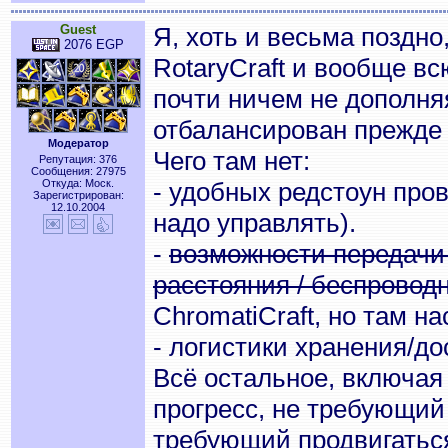
Guest
Я, хоть и весьма поздно
2076 EGP
RotaryCraft и вообще вс
почти ничем не дополняя
отбалансирован прежде 
Модератор
Чего там нет:
Репутация: 376
Сообщения: 27975
Откуда: Моск.
- удобных редстоун про
Зарегистрирован:
12.10.2004
надо управлять).
-
возможности передачи
расстояния / беспровод
ChromatiCraft, но там на
- логистики хранения/до
Всё остальное, включая
прогресс, не требующий
требующий продвигаться