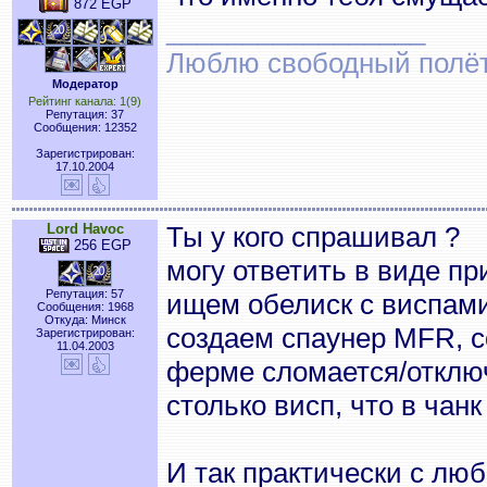
872 EGP
_________________
Люблю свободный полёт..
Модератор
Рейтинг канала: 1(9)
Репутация: 37
Сообщения: 12352
Зарегистрирован:
17.10.2004
Lord Havoc
Ты у кого спрашивал ?
256 EGP
могу ответить в виде п
Репутация: 57
ищем обелиск с виспами
Сообщения: 1968
Откуда: Минск
создаем спаунер MFR, с
Зарегистрирован:
11.04.2003
ферме сломается/отключ
столько висп, что в чанк
И так практически с лю