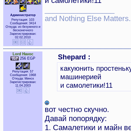
и самолетики!11
_________________
Администратор
and Nothing Else Matters.
Репутация: 103
Сообщения: 3414
Откуда: из безумного и
бесконечного
Зарегистрирован:
02.02.2010
Lord Havoc
Shepard :
256 EGP
какуюнить простеньк
Репутация: 57
машинерией
Сообщения: 1968
Откуда: Минск
Зарегистрирован:
и самолетики!11
11.04.2003
вот честно скучно.
Давай попорядку:
1. Самалетики и майн в