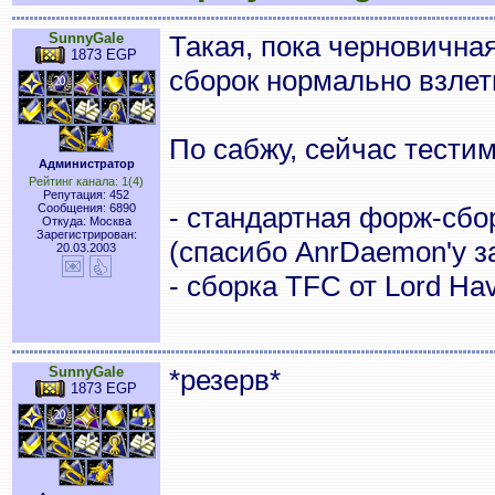
SunnyGale
Такая, пока черновичная
1873 EGP
сборок нормально взлети
По сабжу, сейчас тестим
Администратор
Рейтинг канала: 1(4)
Репутация: 452
Сообщения: 6890
- стандартная форж-сбо
Откуда: Москва
Зарегистрирован:
(спасибо AnrDaemon'у за
20.03.2003
- сборка TFC от Lord Ha
SunnyGale
*резерв*
1873 EGP