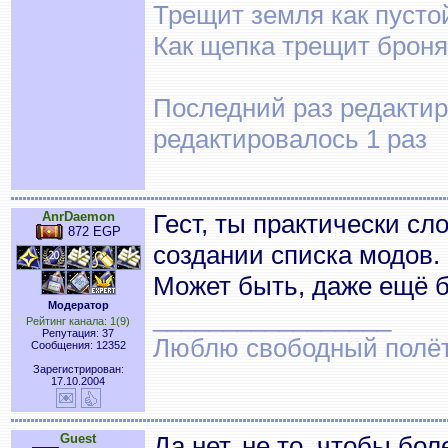
Трещит земля как пусто
Как щепка трещит броня
Последний раз редактиро
редактировалось 1 раз
AnrDaemon
Гест, ты практически сл
872 EGP
создании списка модов.
Может быть, даже ещё б
Модератор
_________________
Рейтинг канала: 1(9)
Репутация: 37
Люблю свободный полёт..
Сообщения: 12352
Зарегистрирован:
17.10.2004
Guest
Да нет, не то, чтобы бол