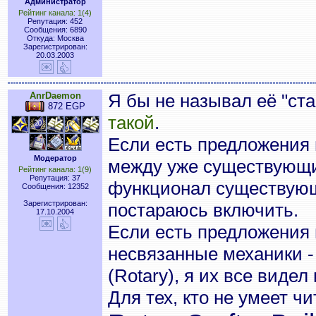
Администратор
Рейтинг канала: 1(4)
Репутация: 452
Сообщения: 6890
Откуда: Москва
Зарегистрирован:
20.03.2003
AnrDaemon
Я бы не называл её "ст
872 EGP
такой
.
Если есть предложения
Модератор
между уже существующ
Рейтинг канала: 1(9)
Репутация: 37
функционал существующ
Сообщения: 12352
Зарегистрирован:
постараюсь включить.
17.10.2004
Если есть предложения
несвязанные механики - 
(Rotary), я их все видел 
Для тех, кто не умеет ч