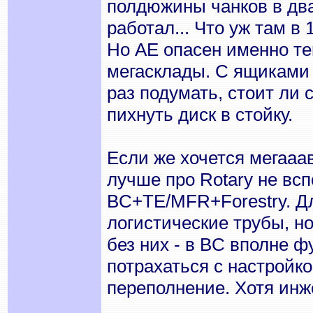
полдюжины чанков в дв
работал... Что уж там в 
Но АЕ опасен именно те
мегасклады. С ящиками 
раз подумать, стоит ли 
пихнуть диск в стойку.
Если же хочется мегааав
лучше про Rotary не всп
BC+TE/MFR+Forestry. Д
логистические трубы, н
без них - в BC вполне 
потрахаться с настройк
переполнение. Хотя инж