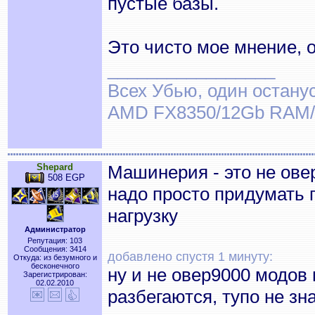
пустые базы.
Это чисто мое мнение, 
_________________
Всех Убью, один останус
AMD FX8350/12Gb RAM/
Shepard
Машинерия - это не ове
508 EGP
надо просто придумать 
нагрузку
Администратор
Репутация: 103
Сообщения: 3414
добавлено спустя 1 минуту:
Откуда: из безумного и
бесконечного
ну и не овер9000 модов 
Зарегистрирован:
02.02.2010
разбегаются, тупо не зн