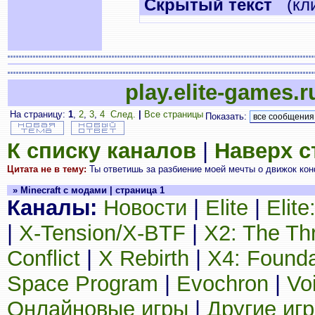
Cкрытый текст
(кли
play.elite-games.r
На страницу:
1
,
2
,
3
,
4
След.
|
Все страницы
Показать:
К списку каналов
|
Наверх 
Цитата не в тему:
Ты ответишь за разбиение моей мечты о движок кон
» Minecraft с модами | страница 1
Каналы:
Новости
|
Elite
|
Elit
|
X-Tension/X-BTF
|
X2: The Th
Conflict
|
X Rebirth
|
X4: Founda
Space Program
|
Evochron
|
Vo
Онлайновые игры
|
Другие иг