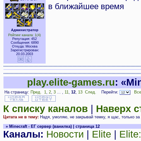
в ближайшее время
Администратор
Рейтинг канала: 1(4)
Репутация: 452
Сообщения: 6890
Откуда: Москва
Зарегистрирован:
20.03.2003
play.elite-games.ru
: «Mi
На страницу:
Пред.
1
,
2
,
3
... ,
11
,
12
,
13
След.
Перейти:
Все
К списку каналов
|
Наверх 
Цитата не в тему:
Надя, умоляю, не закрывай темку, я щас, только за
» Minecraft - ЕГ сервер (ванилка) | страница 12
Каналы:
Новости
|
Elite
|
Elit