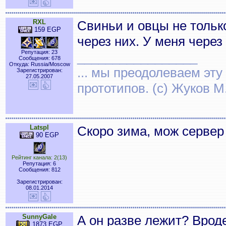
RXL
Свиньи и овцы не только
159 EGP
через них. У меня через
Репутация: 23
_________________
Сообщения: 678
Откуда: Russia/Moscow
... мы преодолеваем эту
Зарегистрирован:
27.05.2007
прототипов. (с) Жуков М
Latspl
Скоро зима, мож сервер
90 EGP
Рейтинг канала: 2(13)
Репутация: 6
Сообщения: 812
Зарегистрирован:
08.01.2014
SunnyGale
А он разве лежит? Врод
1873 EGP