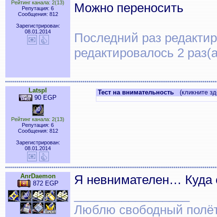
Рейтинг канала: 2(13)
Можно переносить
Репутация: 6
Сообщения: 812
Зарегистрирован:
08.01.2014
Последний раз редактиро
редактировалось 2 раз(а
Latspl
Тест на внимательность
(кликните зд
90 EGP
Рейтинг канала: 2(13)
Репутация: 6
Сообщения: 812
Зарегистрирован:
08.01.2014
AnrDaemon
Я невнимателен… Куда с
872 EGP
_________________
Люблю свободный полёт..