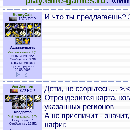
play.elite-games.ru
: «Mi
SunnyGale
И что ты предлагаешь? 
1873 EGP
Администратор
Рейтинг канала: 1(4)
Репутация: 452
Сообщения: 6890
Откуда: Москва
Зарегистрирован:
20.03.2003
AnrDaemon
Дети, не ссорьтесь… >.
872 EGP
Отрендерится карта, ког
указанных регионов.
Модератор
А не приспичит - значит
Рейтинг канала: 1(9)
Репутация: 37
нафиг.
Сообщения: 12352