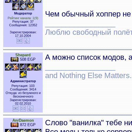
Чем обычный хоппер не
Модератор
Рейтинг канала: 1(9)
_________________
Репутация: 37
Сообщения: 12352
Люблю свободный полёт..
Зарегистрирован:
17.10.2004
Shepard
А можно список модов, а 
508 EGP
_________________
and Nothing Else Matters.
Администратор
Репутация: 103
Сообщения: 3414
Откуда: из безумного и
бесконечного
Зарегистрирован:
02.02.2010
AnrDaemon
Слово "ванилка" тебе ни
872 EGP
Все моды только сервер