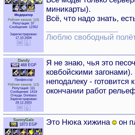
миникарты).
Модератор
Всё, что надо знать, ес
Рейтинг канала: 1(9)
Репутация: 37
_________________
Сообщения: 12352
Зарегистрирован:
Люблю свободный полёт..
17.10.2004
Dandy
Я не знаю, чья это песо
468 EGP
ковбойскими загонами).
неподалеку - готовится 
Профессор
Рейтинг канала: 1(3)
Репутация: 111
окончании работ рельеф
Сообщения: 1419
Откуда: Donbass
Зарегистрирован:
29.12.2003
SunnyGale
Это Нюка хижина
он п
1873 EGP