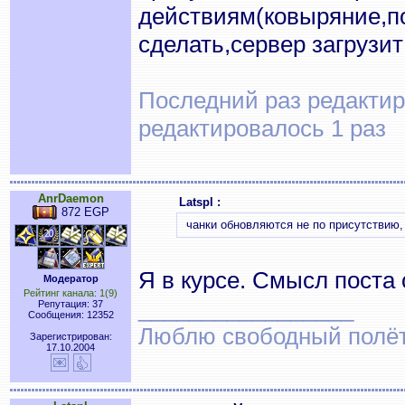
действиям(ковыряние,по
сделать,сервер загрузит
Последний раз редактиро
редактировалось 1 раз
AnrDaemon
Latspl :
872 EGP
чанки обновляются не по присутствию,
Я в курсе. Смысл поста 
Модератор
Рейтинг канала: 1(9)
_________________
Репутация: 37
Сообщения: 12352
Люблю свободный полёт..
Зарегистрирован:
17.10.2004