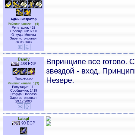
Администратор
Рейтинг канала: 1(4)
Репутация: 452
Сообщения: 6890
Откуда: Москва
Зарегистрирован:
20.03.2003
Dandy
Впринципе все готово. 
468 EGP
звездой - вход. Принци
Незере.
Профессор
Рейтинг канала: 1(3)
Репутация: 111
Сообщения: 1419
Откуда: Donbass
Зарегистрирован:
29.12.2003
Latspl
90 EGP