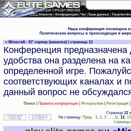
Новости
|
Конференция
|
Чат
|
База данных
|
Творчество
.
Наша конференция посвящена к
Политические вопросы и происходящие в мире
» Minecraft - ЕГ сервер (ванилка) | страница 12
Конференция предназначена 
удобства она разделена на к
определенной игре. Пожалуйс
соответствующих каналах и по
данный вопрос не обсуждался
Поиск
|
Правила конференции
|
Фотоальбом
|
Регистрация
Страница
12
и
На страницу:
Пред.
1
,
2
,
3
... ,
11
,
12
,
13
страницы