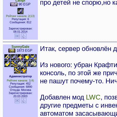
Latspl
про детей не спорю,но к
90 EGP
Рейтинг канала: 2(13)
Репутация: 6
Сообщения: 812
Зарегистрирован:
08.01.2014
SunnyGale
Итак, сервер обновлён д
1873 EGP
Из нового: убран Крафт
консоль, по этой же пр
Администратор
не пашут почему-то. Ни
Рейтинг канала: 1(4)
Репутация: 452
Сообщения: 6890
Откуда: Москва
Зарегистрирован:
Добавлен мод
LWC
, по
20.03.2003
другие предметы с инве
автоматом засасывающи