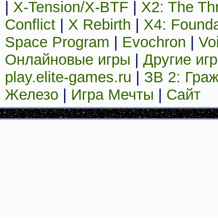
|
X-Tension/X-BTF
|
X2: The Th
Conflict
|
X Rebirth
|
X4: Founda
Space Program
|
Evochron
|
Vo
Онлайновые игры
|
Другие иг
play.elite-games.ru
|
ЗВ 2: Гра
Железо
|
Игра Мечты
|
Сайт