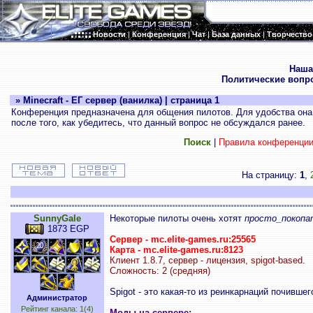
Новости
|
Конференция
|
Чат
|
База данных
|
Творчество
.
Наша
Политические вопр
» Minecraft - ЕГ сервер (ванилка) | страница 1
Конференция предназначена для общения пилотов. Для удобства она 
после того, как убедитесь, что данный вопрос не обсуждался ранее.
Поиск
|
Правила конференци
На страницу:
1
,
SunnyGale
Некоторые пилоты очень хотят
просто_покопа
1873 EGP
Сервер - mc.elite-games.ru:25565
Карта - mc.elite-games.ru:8123
Клиент 1.8.7, сервер - лицензия, spigot-based.
Сложность: 2 (средняя)
Spigot - это какая-то из реинкарнаций почившег
Администратор
Рейтинг канала: 1(4)
Моды на сервере: