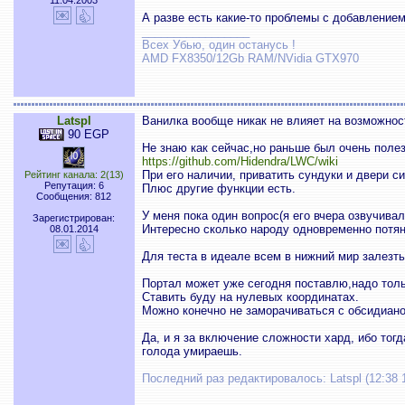
11.04.2003
А разве есть какие-то проблемы с добавлением
_________________
Всех Убью, один останусь !
AMD FX8350/12Gb RAM/NVidia GTX970
Latspl
Ванилка вообще никак не влияет на возможност
90 EGP
Не знаю как сейчас,но раньше был очень пол
https://github.com/Hidendra/LWC/wiki
При его наличии, приватить сундуки и двери с
Рейтинг канала: 2(13)
Репутация: 6
Плюс другие функции есть.
Сообщения: 812
У меня пока один вопрос(я его вчера озвучивал
Зарегистрирован:
Интересно сколько народу одновременно потян
08.01.2014
Для теста в идеале всем в нижний мир залезть
Портал может уже сегодня поставлю,надо толь
Ставить буду на нулевых координатах.
Можно конечно не заморачиваться с обсидиано
Да, и я за включение сложности хард, ибо тог
голода умираешь.
Последний раз редактировалось: Latspl (12:38 1