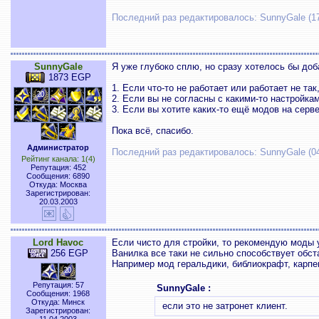
Последний раз редактировалось: SunnyGale (17:
SunnyGale
Я уже глубоко сплю, но сразу хотелось бы доба
1873 EGP
1. Если что-то не работает или работает не так
2. Если вы не согласны с какими-то настройкам
3. Если вы хотите каких-то ещё модов на серве
Пока всё, спасибо.
Администратор
Последний раз редактировалось: SunnyGale (04:
Рейтинг канала: 1(4)
Репутация: 452
Сообщения: 6890
Откуда: Москва
Зарегистрирован:
20.03.2003
Lord Havoc
Если чисто для стройки, то рекомендую моды 
256 EGP
Ванилка все таки не сильно способствует обст
Например мод геральдики, библиокрафт, карпе
Репутация: 57
SunnyGale :
Сообщения: 1968
Откуда: Минск
если это не затронет клиент.
Зарегистрирован: