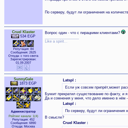
По серверу, будут ли ограничения на количест
Cruel Klaster
Вопрос один - что с пирацкими клиентами?
534 EGP
_________________
Like a spirit...
Репутация: 84
Сообщения: 2625
Откуда: с того света
Зарегистрирован:
01.09.2007
SunnyGale
Latspl :
1873 EGP
Если уж совсем припрёт,может рас
Буккит прекратил существование по факту, и я
Да и сомнения у меня, что дело именно в нём -
Latspl :
По серверу, будут ли ограничения 
Администратор
Рейтинг канала: 1(4)
В смысле?
Репутация: 452
Cruel Klaster :
Сообщения: 6890
Откуда: Москва