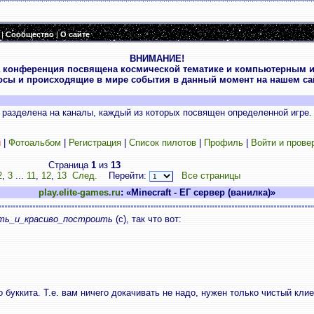
|
Сообщество
|
О сайте
ВНИМАНИЕ!
 конференция посвящена космической тематике и компьютерным и
осы и происходящие в мире события в данный момент на нашем сай
разделена на каналы, каждый из которых посвящен определенной игре.
и
|
Фотоальбом
|
Регистрация
|
Список пилотов
|
Профиль
|
Войти и прове
Страница
1
из
13
2
,
3
...
11
,
12
,
13
След.
Перейти:
Все страницы
play.elite-games.ru
: «Minecraft - ЕГ сервер (ванилка)»
ть_и_красиво_построить
(с), так что вот:
о буккита. Т.е. вам ничего докачивать не надо, нужен только чистый клие