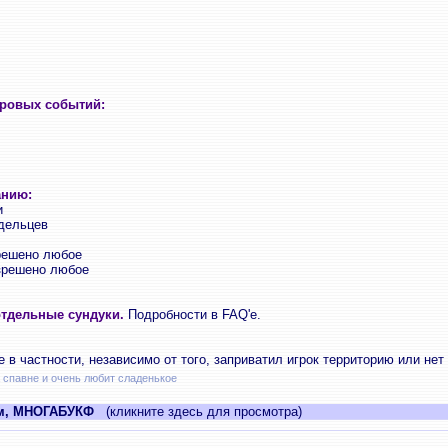
гровых событий:
анию:
и
адельцев
зрешено любое
азрешено любое
тдельные сундуки.
Подробности в FAQ'е.
 в частности, независимо от того, заприватил игрок территорию или нет
а спавне и очень любит сладенькое
ам, МНОГАБУКФ
(кликните здесь для просмотра)