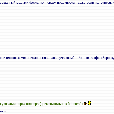
ешанный модами форж, но я сразу предупрежу: даже если получится, м
х и сложных механизмов появилась куча копий... Кстати, а тфс сборочк
казания порта сервера (применительно к Minecraft)
es.ru