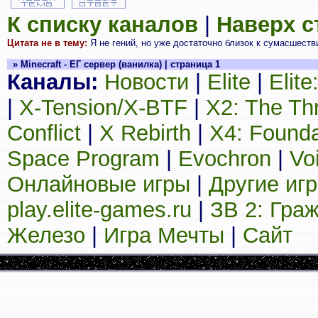
К списку каналов
|
Наверх 
Цитата не в тему:
Я не гений, но уже достаточно близок к сумасшеств
» Minecraft - ЕГ сервер (ванилка) | страница 1
Каналы:
Новости
|
Elite
|
Elit
|
X-Tension/X-BTF
|
X2: The Th
Conflict
|
X Rebirth
|
X4: Founda
Space Program
|
Evochron
|
Vo
Онлайновые игры
|
Другие иг
play.elite-games.ru
|
ЗВ 2: Гра
Железо
|
Игра Мечты
|
Сайт