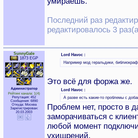
умираешь.
Последний раз редактиро
редактировалось 3 раз(а
SunnyGale
Lord Havoc :
1873 EGP
Например мод геральдики, библиокрафт
Это всё для форжа же.
Администратор
Lord Havoc :
Рейтинг канала: 1(4)
Репутация: 452
А разве есть какие-то проблемы с доб
Сообщения: 6890
Проблем нет, просто в 
Откуда: Москва
Зарегистрирован:
20.03.2003
заморачиваться с клиен
любой момент подключи
ухищрений.