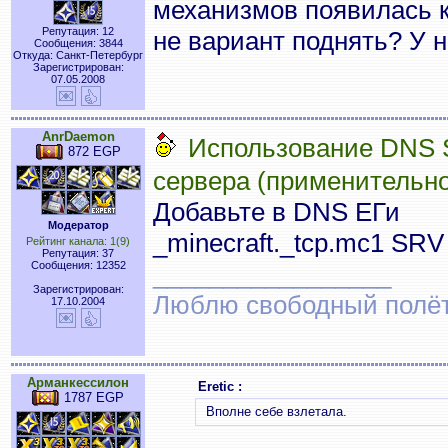
механизмов появилась ку
Репутация: 12
не вариант поднять? У 
Сообщения: 3844
Откуда: Санкт-Петербург
Зарегистрирован:
07.05.2008
AnrDaemon
Использование DNS S
872 EGP
сервера (применительно 
Добавьте в DNS ЕГи
Модератор
_minecraft._tcp.mc1 SRV 
Рейтинг канала: 1(9)
Репутация: 37
Сообщения: 12352
_________________
Зарегистрирован:
Люблю свободный полёт..
17.10.2004
Арманкессилон
Eretic :
1787 EGP
Вполне себе взлетала.