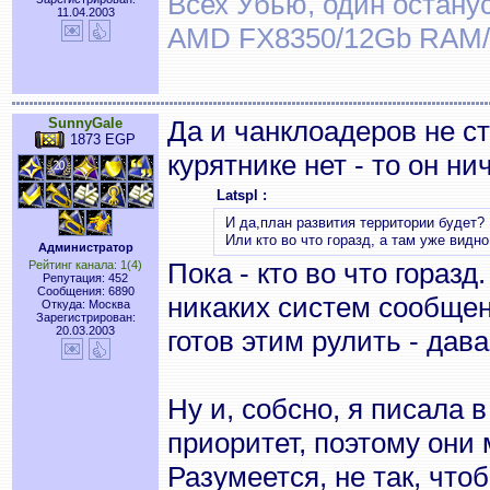
Всех Убью, один останус
11.04.2003
AMD FX8350/12Gb RAM/
SunnyGale
Да и чанклоадеров не ст
1873 EGP
курятнике нет - то он нич
Latspl :
И да,план развития территории будет?
Или кто во что горазд, а там уже видн
Администратор
Пока - кто во что гораз
Рейтинг канала: 1(4)
Репутация: 452
Сообщения: 6890
никаких систем сообщен
Откуда: Москва
Зарегистрирован:
20.03.2003
готов этим рулить - да
Ну и, собсно, я писала 
приоритет, поэтому они
Разумеется, не так, что