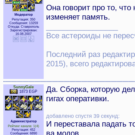
Она говорит про то, что
изменяет память.
Модератор
Репутация: 350
Сообщения: 13259
_________________
Откуда: Ставрополь
Зарегистрирован:
Все астероиды не перес
16.08.2007
Последний раз редактир
2015), всего редактиров
SunnyGale
Да. Сборка, которую дел
1873 EGP
гигах оперативки.
добавлено спустя 39 секунд:
Администратор
И переставала падать т
Рейтинг канала: 1(4)
Репутация: 452
ва модов.
Сообщения: 6890