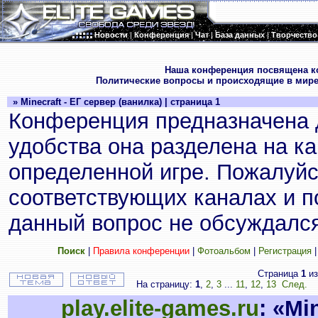
Новости
|
Конференция
|
Чат
|
База данных
|
Творчество
.
Наша конференция посвящена к
Политические вопросы и происходящие в мире
» Minecraft - ЕГ сервер (ванилка) | страница 1
Конференция предназначена 
удобства она разделена на к
определенной игре. Пожалуйс
соответствующих каналах и по
данный вопрос не обсуждался
Поиск
|
Правила конференции
|
Фотоальбом
|
Регистрация
Страница
1
и
На страницу:
1
,
2
,
3
...
11
,
12
,
13
След.
П
play.elite-games.ru
: «Mi