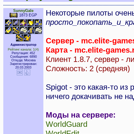
SunnyGale
Некоторые пилоты очень
1873 EGP
просто_покопать_и_кр
Сервер - mc.elite-game
Администратор
Карта - mc.elite-games.
Рейтинг канала: 1(4)
Репутация: 452
Сообщения: 6890
Клиент 1.8.7, сервер - л
Откуда: Москва
Зарегистрирован:
Сложность: 2 (средняя)
20.03.2003
Spigot - это какая-то из
ничего докачивать не на
Моды на сервере:
WorldGuard
WorldEdit