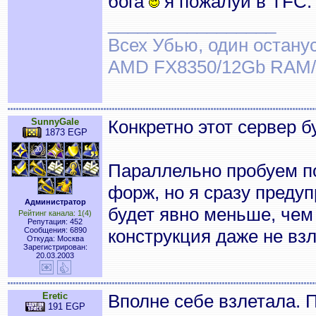
бога
я пожалуй в TFC.
_________________
Всех Убью, один останус
AMD FX8350/12Gb RAM/
SunnyGale
Конкретно этот сервер бу
1873 EGP
Параллельно пробуем п
форж, но я сразу преду
Администратор
будет явно меньше, чем
Рейтинг канала: 1(4)
Репутация: 452
Сообщения: 6890
конструкция даже не взл
Откуда: Москва
Зарегистрирован:
20.03.2003
Eretic
Вполне себе взлетала. 
191 EGP