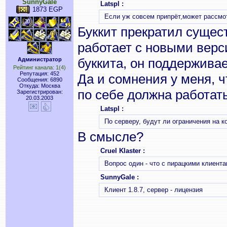
SunnyGale
Latspl :
1873 EGP
Если уж совсем припрёт,может рассмо
Буккит прекратил сущест
работает с новыми верс
буккита, он поддерживае
Администратор
Рейтинг канала: 1(4)
Репутация: 452
Да и сомнения у меня, ч
Сообщения: 6890
Откуда: Москва
по себе должна работать
Зарегистрирован:
20.03.2003
Latspl :
По серверу, будут ли ограничения на 
В смысле?
Cruel Klaster :
Вопрос один - что с пирацкими клиент
SunnyGale :
Клиент 1.8.7, сервер - лицензия