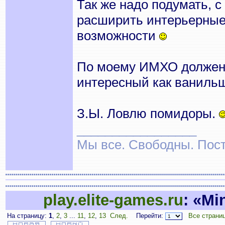
Так же надо подумать, 
расширить интерьерные 
возможности
По моему ИМХО должен 
интересный как ваниль
З.Ы. Ловлю помидоры.
_________________
Мы все. Свободны. Посту
play.elite-games.ru
: «Mi
На страницу:
1
,
2
,
3
...
11
,
12
,
13
След.
Перейти:
Все страни