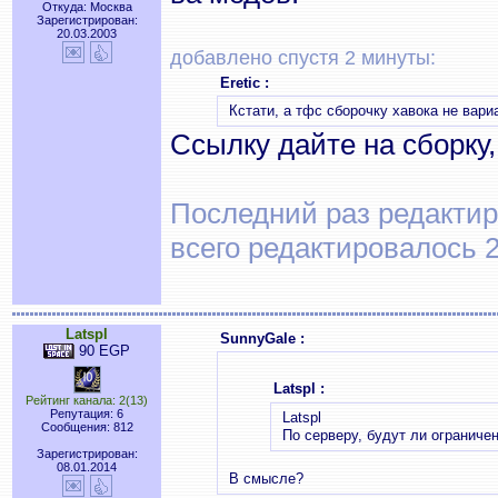
Откуда: Москва
Зарегистрирован:
20.03.2003
добавлено спустя 2 минуты:
Eretic :
Кстати, а тфс сборочку хавока не вари
Ссылку дайте на сборку,
Последний раз редактиро
всего редактировалось 2
Latspl
SunnyGale :
90 EGP
Latspl :
Рейтинг канала: 2(13)
Репутация: 6
Latspl
Сообщения: 812
По серверу, будут ли ограниче
Зарегистрирован:
08.01.2014
В смысле?