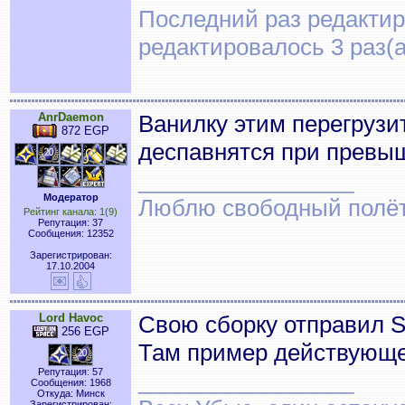
Последний раз редактиро
редактировалось 3 раз(а
AnrDaemon
Ванилку этим перегрузи
872 EGP
деспавнятся при превыш
_________________
Модератор
Люблю свободный полёт..
Рейтинг канала: 1(9)
Репутация: 37
Сообщения: 12352
Зарегистрирован:
17.10.2004
Lord Havoc
Свою сборку отправил S
256 EGP
Там пример действующег
Репутация: 57
_________________
Сообщения: 1968
Откуда: Минск
Зарегистрирован: