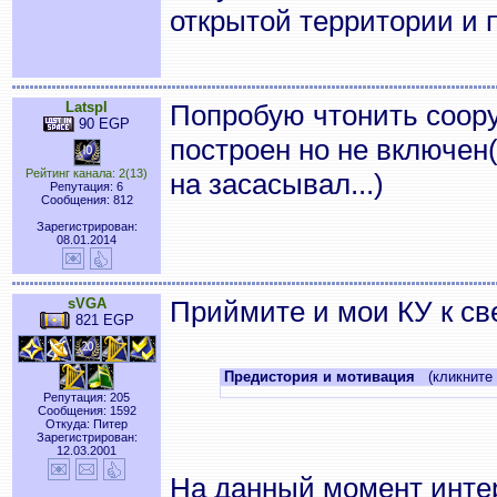
открытой территории и 
Latspl
Попробую чтонить соору
90 EGP
построен но не включен
Рейтинг канала: 2(13)
на засасывал...)
Репутация: 6
Сообщения: 812
Зарегистрирован:
08.01.2014
sVGA
Приймите и мои КУ к св
821 EGP
Предистория и мотивация
(кликните 
Репутация: 205
Сообщения: 1592
Откуда: Питер
Зарегистрирован:
12.03.2001
На данный момент интер