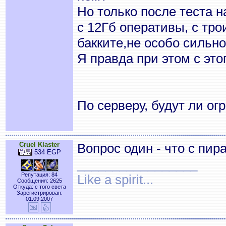
Но только после теста 
с 12Гб оперативы, с тр
бакките,не особо сильно
Я правда при этом с это
По серверу, будут ли о
Cruel Klaster
Вопрос один - что с пи
534 EGP
_________________
Репутация: 84
Like a spirit...
Сообщения: 2625
Откуда: с того света
Зарегистрирован:
01.09.2007