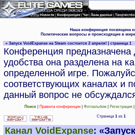
Новости
|
Конференция
|
Чат
|
База данных
|
Творчество
.
Наша конференция посвящена к
Политические вопросы и происходящие в мире
» Запуск VoidExpanse на Steam состоится 2 апреля! | страница 1
Конференция предназначена 
удобства она разделена на к
определенной игре. Пожалуйс
соответствующих каналах и по
данный вопрос не обсуждался
Поиск
|
Правила конференции
|
Фотоальбом
|
Регистрация
Страница
1
из
1
Канал VoidExpanse
: «Запус