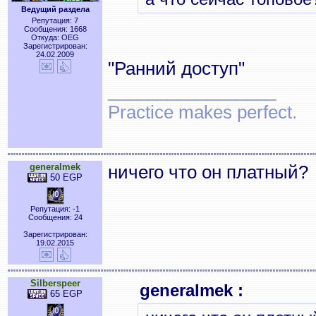
Ведущий раздела
Репутация: 7
Сообщения: 1668
Откуда: OEG
Зарегистрирован:
24.02.2009
"Ранний доступ"
_________________
Practice makes perfect.
generalmek
ничего что он платный?
50 EGP
Репутация: -1
Сообщения: 24
Зарегистрирован:
19.02.2015
Silberspeer
generalmek :
65 EGP