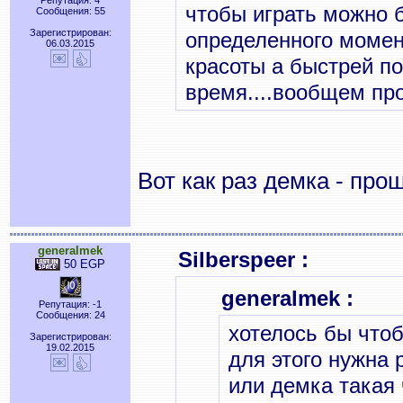
Репутация: 4
чтобы играть можно 
Сообщения: 55
Зарегистрирован:
определенного момен
06.03.2015
красоты а быстрей п
время....вообщем пр
Вот как раз демка - про
generalmek
Silberspeer :
50 EGP
generalmek :
Репутация: -1
Сообщения: 24
хотелось бы чтоб
Зарегистрирован:
19.02.2015
для этого нужна 
или демка такая 