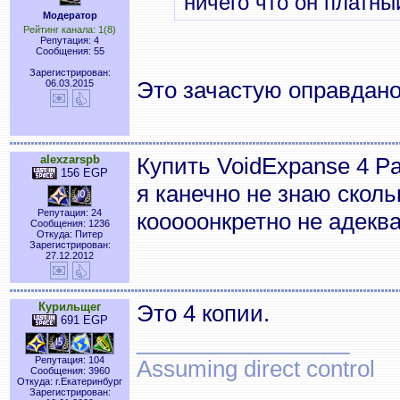
ничего что он платны
Модератор
Рейтинг канала: 1(8)
Репутация: 4
Сообщения: 55
Зарегистрирован:
Это зачастую оправдано
06.03.2015
alexzarspb
Купить VoidExpanse 4 Pa
156 EGP
я канечно не знаю сколь
Репутация: 24
кооооонкретно не адек
Сообщения: 1236
Откуда: Питер
Зарегистрирован:
27.12.2012
Курильщег
Это 4 копии.
691 EGP
_________________
Репутация: 104
Assuming direct control
Сообщения: 3960
Откуда: г.Екатеринбург
Зарегистрирован: