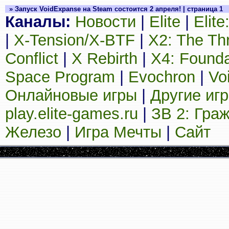
» Запуск VoidExpanse на Steam состоится 2 апреля! | страница 1
Каналы:
Новости
|
Elite
|
Elit
|
X-Tension/X-BTF
|
X2: The Th
Conflict
|
X Rebirth
|
X4: Founda
Space Program
|
Evochron
|
Vo
Онлайновые игры
|
Другие иг
play.elite-games.ru
|
ЗВ 2: Гра
Железо
|
Игра Мечты
|
Сайт