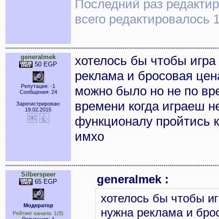
Последний раз редактиро
всего редактировалось 1
generalmek
хотелось бы чтобы игра 
50 EGP
реклама и бросовая цена
Репутация: -1
можно было но не по вр
Сообщения: 24
времени когда играеш н
Зарегистрирован:
19.02.2015
функционалу пройтись к
имхо
Silberspeer
generalmek :
65 EGP
хотелось бы чтобы иг
Модератор
нужна реклама и брос
Рейтинг канала: 1(8)