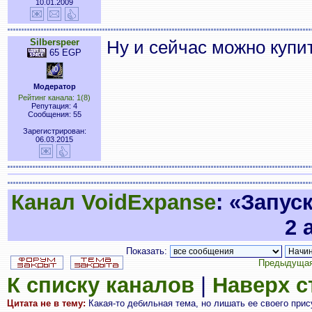
10.01.2009
Silberspeer
Ну и сейчас можно купи
65 EGP
Модератор
Рейтинг канала: 1(8)
Репутация: 4
Сообщения: 55
Зарегистрирован:
06.03.2015
Канал VoidExpanse
: «Запус
2 
Показать:
Предыдущая
К списку каналов
|
Наверх 
Цитата не в тему:
Какая-то дебильная тема, но лишать ее своего прису