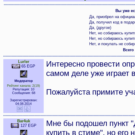
Вы уже ес
Да, приобрел на официа
Да, получил код в подар
Да, (другое)
Нет, но собираюсь купит
Нет, но собираюсь купит
Нет, и покупать не соби
Всего
Lurler
Интересно провести опр
65 EGP
самом деле уже играет в
Модератор
Рейтинг канала: 2(19)
Репутация: 10
Пожалуйста примите уча
Сообщения: 68
Зарегистрирован:
04.08.2014
Bar4uk
Мне бы подошел пункт "
127 EGP
купить в стиме", но его н