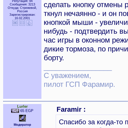
Репутация: 94
сделать кнопку отмены ра
Сообщения: 3213
Откуда: Стрежевой,
ткнул нечаянно - и он п
Россия
Зарегистрирован:
16.02.2001
кнопкой мыши - увеличит
нибудь - подтвердить вы
час игры в оконном реж
дикие тормоза, по причи
борту.
_________________
С уважением,
пилот ГСП Фарамир.
Lurler
Faramir :
65 EGP
Спасибо за когда-то 
Модератор