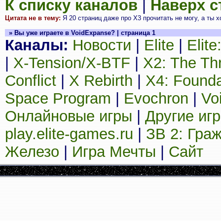
К списку каналов
|
Наверх 
Цитата не в тему:
Я 20 страниц даже про Х3 прочитать не могу, а ты
» Вы уже играете в VoidExpanse? | страница 1
Каналы:
Новости
|
Elite
|
Elit
|
X-Tension/X-BTF
|
X2: The Th
Conflict
|
X Rebirth
|
X4: Founda
Space Program
|
Evochron
|
Vo
Онлайновые игры
|
Другие иг
play.elite-games.ru
|
ЗВ 2: Гра
Железо
|
Игра Мечты
|
Сайт