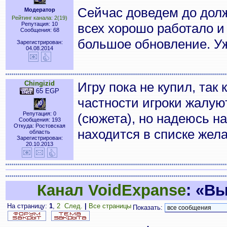
Сейчас доведем до долж
Модератор
Рейтинг канала: 2(19)
Репутация: 10
всех хорошо работало и 
Сообщения: 68
большое обновление. Уж
Зарегистрирован:
04.08.2014
Chingizid
Игру пока не купил, так 
65 EGP
частности игроки жалуют
Репутация: 0
(сюжета), но надеюсь на
Сообщения: 193
Откуда: Ростовская
находится в списке жел
область
Зарегистрирован:
20.10.2013
Канал VoidExpanse
: «В
На страницу:
1
,
2
След.
|
Все страницы
Показать: