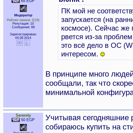
65 EGP
ПК мой не соответст
Модератор
запускается (на ранн
Рейтинг канала: 2(19)
Репутация: 10
космосе). Сейчас же 
Сообщения: 68
Зарегистрирован:
рвется из-за пробле
04.08.2014
это всё дело в ОС (W
интересом.
В принципе много людей
сообщали, так что скорее
минимальной конфигура
Serenity
Учитывая сегодняшние р
50 EGP
собираюсь купить на ст