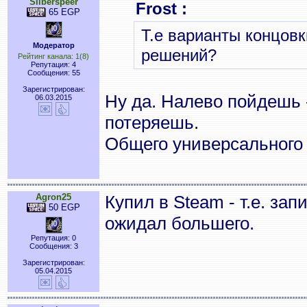
Silberspeer
Frost :
65 EGP
Т.е варианты концовк
Модератор
решений?
Рейтинг канала: 1(8)
Репутация: 4
Сообщения: 55
Зарегистрирован:
Ну да. Налево пойдешь 
06.03.2015
потеряешь.
Общего универсального 
Agron25
Купил в Steam - т.е. зап
50 EGP
ожидал большего.
Репутация: 0
Сообщения: 3
Зарегистрирован:
05.04.2015