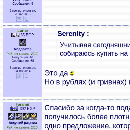
Репутация: 0
Сообщения: 5
Зарегистрирован:
28.02.2015
Lurler
Serenity :
65 EGP
Учитывая сегодняшние
Модератор
собираюсь купить на
Рейтинг канала: 2(19)
Репутация: 10
Сообщения: 68
Зарегистрирован:
Это да
04.08.2014
Но в рублях (и гривнах)
Faramir
Спасибо за когда-то по
392 EGP
получилось более плотно
Ведущий раздела
одно предложение, кото
Рейтинг канала: 2(10)