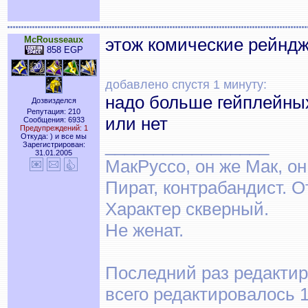
McRousseaux
этож комические рейнд
858 EGP
добавлено спустя 1 минуту:
надо больше гейплейных 
Дозвизделся
Репутация: 210
или нет
Сообщения: 6933
Предупреждений: 1
Откуда: ) и все мы
_________________
Зарегистрирован:
31.01.2005
МакРуссо, он же Мак, он
Пират, контрабандист. О
Характер скверный.
Не женат.
Последний раз редактир
всего редактировалось 1