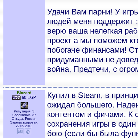
Удачи Вам парни! У игр
людей меня поддержит :
верю ваша нелегкая рабо
проект а мы поможем кто
побогаче финансами! Ст
придуманными не доведе
война, Предтечи, с огро
Blazard
Купил в Steam, в принци
60 EGP
ожидал большего. Надею
Репутация: 3
контентом и фичами. К 
Сообщения: 87
Откуда: Россия
сохранения игры в один 
Зарегистрирован:
22.05.2013
бою (если бы была фун