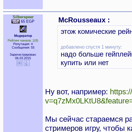
Silberspeer
McRousseaux :
65 EGP
этож комические ре
Модератор
Рейтинг канала: 1(8)
Репутация: 4
добавлено спустя 1 минуту:
Сообщения: 55
надо больше гейплейн
Зарегистрирован:
06.03.2015
купить или нет
Ну вот, например:
https:
v=q7zMx0LKtU8&feature=
Мы сейчас стараемся ра
стримеров игру, чтобы к