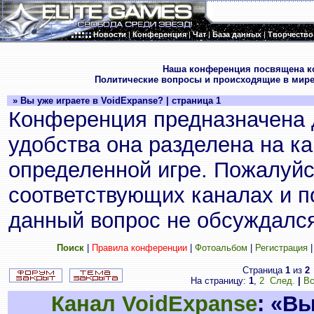
Новости
|
Конференция
|
Чат
|
База данных
|
Творчество
.
Наша конференция посвящена к
Политические вопросы и происходящие в мире
» Вы уже играете в VoidExpanse? | страница 1
Конференция предназначена 
удобства она разделена на к
определенной игре. Пожалуйс
соответствующих каналах и по
данный вопрос не обсуждался
Поиск
|
Правила конференции
|
Фотоальбом
|
Регистрация
Страница
1
из
2
На страницу:
1
,
2
След.
|
Вс
Канал VoidExpanse
: «В