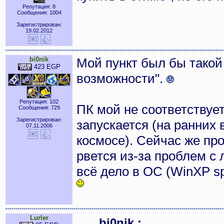
Репутация: 8
Сообщения: 1004
Зарегистрирован:
19.02.2012
bi0nik
Мой пункт был бы такой 
423 EGP
возможности".
Репутация: 102
ПК мой не соответствуе
Сообщения: 729
Зарегистрирован:
запускается (на ранних 
07.11.2006
космосе). Сейчас же про
рвется из-за проблем с
всё дело в ОС (WinXP sp
Lurler
bi0nik :